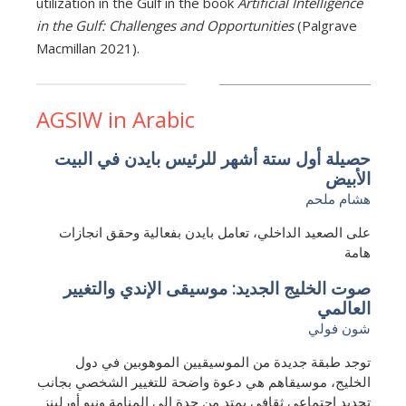
utilization in the Gulf in the book
Artificial Intelligence
in the Gulf: Challenges and Opportunities
(Palgrave
Macmillan 2021).
AGSIW in Arabic
حصيلة أول ستة أشهر للرئيس بايدن في البيت
الأبيض
هشام ملحم
على الصعيد الداخلي، تعامل بايدن بفعالية وحقق انجازات
هامة
صوت الخليج الجديد: موسيقى الإندي والتغيير
العالمي
شون فولي
توجد طبقة جديدة من الموسيقيين الموهوبين في دول
الخليج، موسيقاهم هي دعوة واضحة للتغيير الشخصي بجانب
تجديد اجتماعي ثقافي يمتد من جدة إلى المنامة ونيو أورلينز