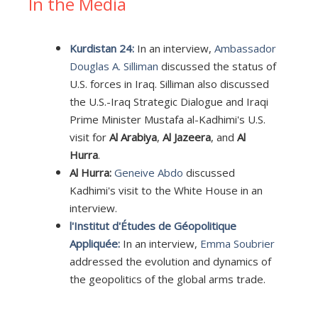
In the Media
Kurdistan 24:
In an interview,
Ambassador
Douglas A. Silliman
discussed the status of
U.S. forces in Iraq. Silliman also discussed
the U.S.-Iraq Strategic Dialogue and Iraqi
Prime Minister Mustafa al-Kadhimi's U.S.
visit for
Al Arabiya
,
Al Jazeera
, and
Al
Hurra
.
Al Hurra:
Geneive Abdo
discussed
Kadhimi's visit to the White House in an
interview.
l'Institut d'Études de Géopolitique
Appliquée:
In an interview,
Emma Soubrier
addressed the evolution and dynamics of
the geopolitics of the global arms trade.