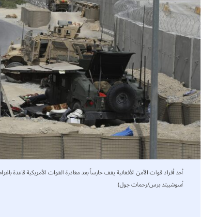
أسوشييتد برس/رحمات جول)