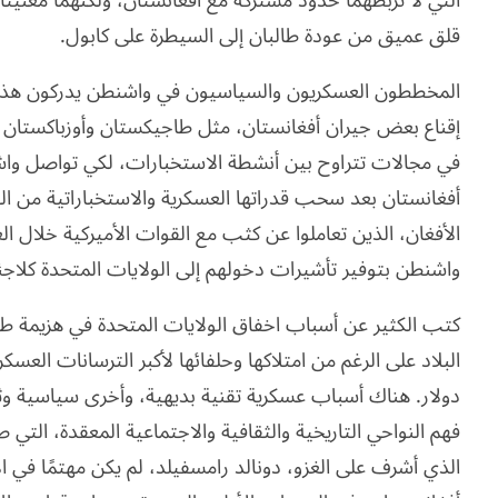
التي لا تربطهما حدود مشتركة مع أفغانستان، ولكنهما معنيتان
قلق عميق من عودة طالبان إلى السيطرة على كابول.
المخططون العسكريون والسياسيون في واشنطن يدركون هذه 
إقناع بعض جيران أفغانستان، مثل طاجيكستان وأوزباكستان وت
في مجالات تتراوح بين أنشطة الاستخبارات، لكي تواصل وا
أفغانستان بعد سحب قدراتها العسكرية والاستخباراتية من ا
الأفغان، الذين تعاملوا عن كثب مع القوات الأميركية خلال ال
واشنطن بتوفير تأشيرات دخولهم إلى الولايات المتحدة كلاجئ
كتب الكثير عن أسباب اخفاق الولايات المتحدة في هزيمة 
البلاد على الرغم من امتلاكها وحلفائها لأكبر الترسانات العسكري
دولار. هناك أسباب عسكرية تقنية بديهية، وأخرى سياسية و
فهم النواحي التاريخية والثقافية والاجتماعية المعقدة، التي صا
الذي أشرف على الغزو، دونالد رامسفيلد، لم يكن مهتمًا في ا