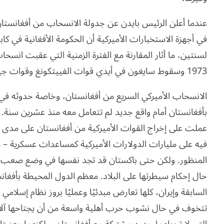
عندما أعلن الرئيس بايدن عن جدولة الانسحاب من أفغانستان 
في أجهزة الاستخبارات الأميركية أن الحكومة الأفغانية في كابو
لسنتين، ما أثار المقارنة مع الفترة الزمنية التي عقبت انسحا
1973 وسقوط سايغون في أيدي قوات الفييتكونغ وقوات جيش فيتنام الشمالية بعد سنتين في 1975.
الانسحاب الأميركي السريع من أفغانستان، وخاصة حدوثه في
بأفغانستان أمام واقع جديد لم تتعامل معه منذ عشرين سنة. 
عملت على إخراج القوات الأميركية من أفغانستان على مدى
فيه على مليارات الدولارات الأميركية كمساعدات عسكرية – هي
المنظور. ولكن حتى باكستان قد تجد نفسها في وضع صعب إذا 
حال إحكام سيطرتها على البلاد. معظم الدول المحيطة بأفغانس
السابقة وإيران، كلها تعارض مبدئيًا وعمليًا بروز نظام إسلا
تتخوف في حال نشوب حرب أهلية واسعة من أن يجتاحها آلاف ا