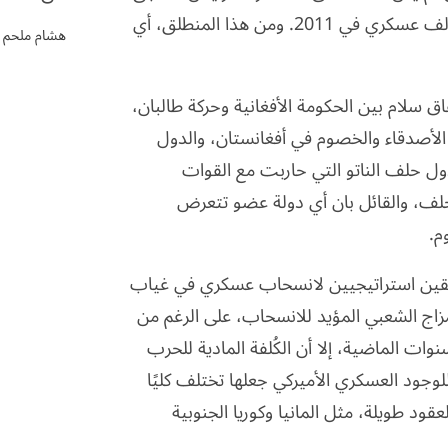
أوباما عديد القوات الأميركية في أفغانستان إلى أكثر من 80 ألف عسكري في 2011. ومن هذا المنطلق، أي
هشام ملحم
 سلام بين الحكومة الأفغانية وحركة طالبان،
الأصدقاء والخصوم في أفغانستان، والدول
ا دول حلف الناتو التي حاربت مع القوات
لحلف، والقائل بان أي دولة عضو تتعرض
م.
لقين استراتيجيين لانسحاب عسكري في غياب
لمزاج الشعبي المؤيد للانسحاب، على الرغم من
وات الماضية، إلا أن الكُلفة المادية للحرب
للوجود العسكري الأميركي جعلها تختلف كليًا
ود طويلة، مثل المانيا وكوريا الجنوبية