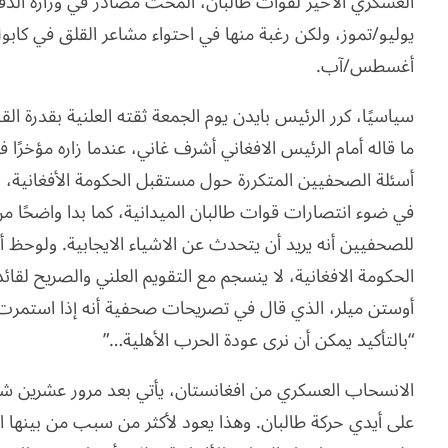
العسكري الأخير لقوات طالبان، ألمحت مصادر في وزارة الدفا
يوليو/تموز، ولكن رغبة منها في احتواء مشاعر القلق في كابول
أغسطس/آب.
سياسيًا، كرر الرئيس بايدن يوم الجمعة ثقته العلنية بقدرة ال
ما قاله أمام الرئيس الافغاني أشرف غاني، عندما زاره مؤخرًا
أسئلة الصحفيين المتكررة حول مستقبل الحكومة الأفغانية، و
في ضوء انتصارات قوات طالبان الميدانية، كما بدا واضحًا من
للصحفيين أنه يريد أن يتحدث عن الاشياء الايجابية. ولوحظ 
الحكومة الافغانية، لا ينسجم مع التقويم العلني والصريح لقائد
أوستن ميلر، الذي قال في تصريحات صحفية أنه إذا استمرت ا
“بالتأكيد يمكن أن نرى عودة الحرب الأهلية…”
الانسحاب العسكري من افغانستان، يأتي بعد مرور عشرين شهرًا 
على أيدي حركة طالبان. وهذا يعود لأكثر من سبب من بينها انحس