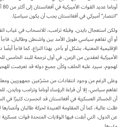
“انتصار” أميركي في أفغانستان يجب أن يكون سياسيًا.
ولكن استعجال بايدن، وقبله ترامب، للانسحاب في غياب اتفاق
أو أي تفاهم سياسي طويل الأمد بين واشنطن وطالبان، فاجأ 
الإقليمية المعنية، بشكل أو بآخر، بهذا النزاع، كما فاجأ أيضً
الأميركية لعقدين من الزمن، في أول ترجمة للبند الخامس ل
لهجوم، سيرد عليه الحلف وكأن جميع دوله قد تعرضت للهجو
وعلى الرغم من وجود انتقادات من مشرّعين جمهوريين ومع
تفاهم سياسي، إلا أن قراءة الرؤساء أوباما وترامب وبايدن، ل
أن الخسائر العسكرية في أفغانستان قد انحسرت كثيرًا في السن
ظلت عالية، كما أن المقاومة العنيدة لحركة طالبان وأنصارها 
عن الدول، التي أبقت فيها الولايات المتحدة قوات عسكرية لعق
وغيرها.