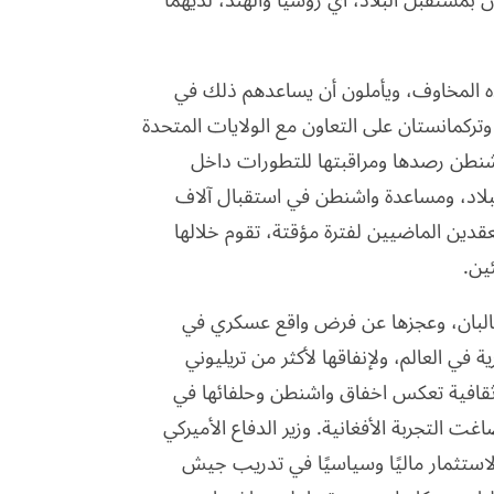
 بمستقبل البلاد، أي روسيا والهند، لديهما
المخاوف، ويأملون أن يساعدهم ذلك في
ركمانستان على التعاون مع الولايات المتحدة
شنطن رصدها ومراقبتها للتطورات داخل
لبلاد، ومساعدة واشنطن في استقبال آلاف
عقدين الماضيين لفترة مؤقتة، تقوم خلالها
ين.
طالبان، وعجزها عن فرض واقع عسكري في
ة في العالم، ولإنفاقها لأكثر من تريليوني
ثقافية تعكس اخفاق واشنطن وحلفائها في
غت التجربة الأفغانية. وزير الدفاع الأميركي
لاستثمار ماليًا وسياسيًا في تدريب جيش