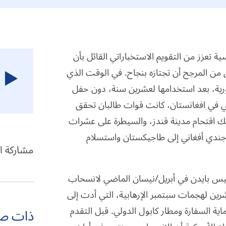
 تعزز من التقويم الاستخباراتي القائل بأن
 من المرجح أن تجتازه بنجاح. في الوقت الذي
ورية، بعد استخدامها لعشرين سنة، دون حفل
لي في افغانستان، كانت قوات طالبان تحقق
ك اقتحام مدينة قندز، والسيطرة على عشرات
 جندي أفغاني إلى طاجيكستان واستسلام
مشاركة ا
لرئيس بايدن في أبريل/نيسان الماضي لانسحاب
رين لهجمات سبتمبر الإرهابية، التي أدت إلى
 تُبقي إدارة بايدن حوالي 650 جنديًا لحماية السفارة ومطار كابول الدولي. قبل التقدم
ذات ص