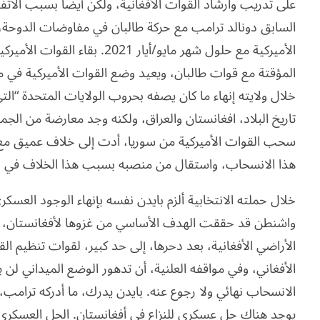
على تدريب وارشاد القوات الأفغانية، ولكن أيضا بسبب الاتف
السابق دونالد ترامب مع حركة طالبان في مفاوضات الدوحة
الأميركية مع حلول شهر مايو/أيار 
المؤقتة مع قوات طالبان، ويعيد وضع القوات الأميركية في 
خلال ولايته إنهاء ما كان يصفه بحروب الولايات المتحدة “التي
تاريخ البلاد، افغانستان والعراق، ولكنه وجد معارضة من الجم
سحب القوات الأميركية من سوريا، أدت إلى خلاف عميق م
هذا الانسحاب، واستقال من منصبه بسبب هذا الخلاف في نهاية 8
خلال حملته الانتخابية ألزم بايدن نفسه بإنهاء الوجود العسك
واشنطن قد حققت الهدف الأساسي من غزوها لأفغانستان، أي
الأراضي الأفغانية، بعد دحرها، إلى حد كبير، لقوات تنظيم الق
الأفغاني، وفي مواقفه العلنية، أن تدهور الوضع الميداني لن يؤ
الانسحاب نهائي ولا رجوع عنه. بايدن يدرك، ما أدركه ترامب، وم
يوجد هناك حل عسكري للنزاع في أفغانستان. الحل العسكري ل