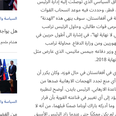
اق السياسي الذي توصلت إليه إدارة الرئيس
، قطر، وحددت فيه موعد انسحاب القوات
2021. بقاء القوات الأميركية في أفغانستان، سوف ينهي هذه “الهدنة”
السياسة وا
مرمى قوات طالبان. وحاول الرئيس ترامب
هل يواجه
 لا نهاية لها”، في إشارة الى أطول حربين في
هوريين ومن وزارة الدفاع. محاولة ترامب
هشام ملحم
ع وزير دفاعه جيمس ماتيس، الذي عارض مثل
201.
ري في أفغانستان في حال فوزه، وكان يكرر أن
 منع تجدد الهجمات الارهابية ضدها من
اعدة الارهابي. الرئيس بايدن، أوضح لنظيره
د إلى أي تغيير في قناعته القوية بأن قرار
السياسة وا
ا أدركه باراك أوباما ضمنًا قبلهما، من أنه لا
من الغضب
م يكن ممكنًا حتى عندما زاد الرئيس الأسبق