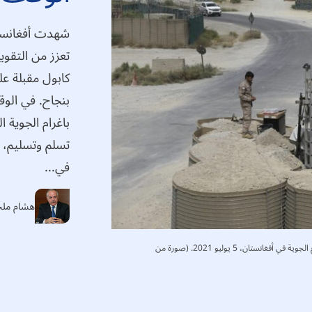
شهدت أفغانستا
تعزز من التقويم
كابول مقبلة ع
بنجاح. في الو
باغرام الجوية 
تسلم وتسليم، 
في...
هشام ملح
أحد أفراد قوات الأمن الأفغانية يقف حارساً بعد مغادرة القوات الأمريكية قاعدة باغرام الجوية في أفغانستان، 5 يوليو 2021. (صورة من