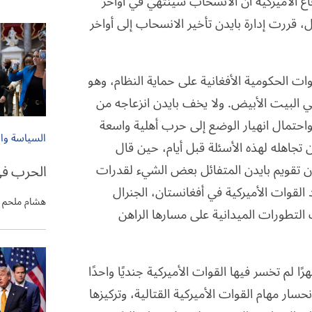
ع الأميركية أن الانسحاب سينتهي في أواخر
، قررت إدارة بايدن تأخير الانسحاب إلى أواخر
قوات الحكومية الأفغانية على حماية النظام، وهو
 في البيت الأبيض. ولا يخف بايدن انزعاجه من
احتمال انهيار الوضع إلى حرب أهلية واسعة
السياسة وا
 تجاهله لهذه الأسئلة قبل أيام، حين قال
أن تقويم بايدن المتفائل بعض الشيء لقدرات
الحرب في
 القوات الأميركية في أفغانستان، الجنرال
هشام ملحم
لتطورات الميدانية على مسارها الراهن
لم تخسر فيها القوات الأميركية جنديًا واحدًا
ار مهام القوات الأميركية القتالية، وتركيزها