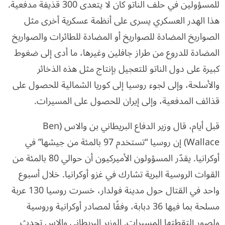
للمسؤولين في حلف الناتو كان لا يتعدى 300 قذيفة مدفعية.
هذا الهدر العسكري يسرى على أنظمة عسكرية أخرى مثل
الصواريخ المضادة للصواريخ أو المضادة للطائرات والصواريخ
المضادة للدروع من طراز جافلين وغيرها، ما أدى إلى ضغوط
كبيرة على دول الناتو للتعجيل بإنتاج مثل هذه الذخائر
والأسلحة، وإلى لجوء روسيا إلى كوريا الشمالية للحصول على
قذائف المدفعية، وإلى إيران للحصول على المسيرات.
قبل أيام، قال وزير الدفاع البريطاني بن والاس (Ben
Wallace) إن روسيا “تستخدم 97 بالمئة من جيشها” في
أوكرانيا. يقدّر المسؤولون الأميركيون أن حوالي 80 بالمئة من
القوات الروسية البرية تشارك في غزو أوكرانيا. خلال أسبوع
واحد في القتال حول مدينة فولدار، خسرت روسيا 130 عربة
مسلحة بما فيها 36 دبابة، وفقًا لمصادر أوكرانية وروسية
ولصور إلتقطتها المسيرات. الوزير البريطاني والاس تحدث