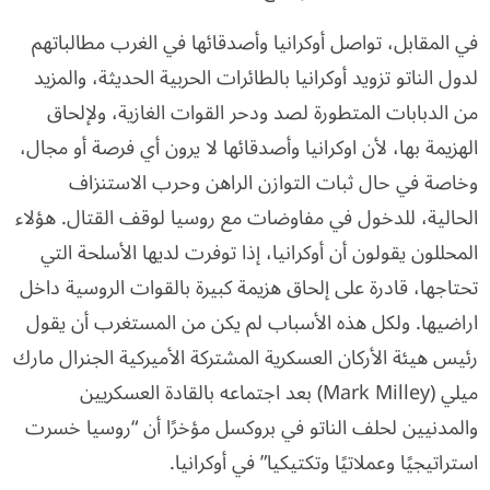
في المقابل، تواصل أوكرانيا وأصدقائها في الغرب مطالباتهم
لدول الناتو تزويد أوكرانيا بالطائرات الحربية الحديثة، والمزيد
من الدبابات المتطورة لصد ودحر القوات الغازية، ولإلحاق
الهزيمة بها، لأن اوكرانيا وأصدقائها لا يرون أي فرصة أو مجال،
وخاصة في حال ثبات التوازن الراهن وحرب الاستنزاف
الحالية، للدخول في مفاوضات مع روسيا لوقف القتال. هؤلاء
المحللون يقولون أن أوكرانيا، إذا توفرت لديها الأسلحة التي
تحتاجها، قادرة على إلحاق هزيمة كبيرة بالقوات الروسية داخل
اراضيها. ولكل هذه الأسباب لم يكن من المستغرب أن يقول
رئيس هيئة الأركان العسكرية المشتركة الأميركية الجنرال مارك
ميلي (Mark Milley) بعد اجتماعه بالقادة العسكريين
والمدنيين لحلف الناتو في بروكسل مؤخرًا أن “روسيا خسرت
استراتيجيًا وعملاتيًا وتكتيكيا” في أوكرانيا.