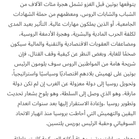
يتوقعها بوتين قبل الغزو تشمل هجرة مئات الآلاف من
الشباب والشابات الروس، ومعظمهم من حملة الشهادات
الجامعية، أو الذين يملكون مهارات عالية. التأثير بعيد المدى
لكلفة الحرب المادية والبشرية، وهجرة الأدمغة الروسية،
ومضاعفات العقوبات الاقتصادية والتقنية والمالية سيكون
ضخمًا للغاية. وبغض النظر عن كيفية وقف القتال، فإن
شريحة هامة من المواطنين الروس سوف يلومون الرئيس
بوتين على تهميش بلادهم اقتصاديًا وسياسيًا واستراتيجياً،
وتحويل روسيا إلى دولة معزولة عن الغرب إن لم تكن دولة
مارقة، وهو الذي وصل إلى السلطة، وهو يلوح بشعار تحديث
وتطوير روسيا ،وإعادة الاستقرار إليها بعد سنوات انعدام
اليقين والتهميش التي أحاطت بروسيا منذ انهيار الاتحاد
السوفياتي وحقبة الرئيس بوريس يلتسين.
معظم حسابات بوتين وهيئة أركانه العسكرية كانت خاطئة.