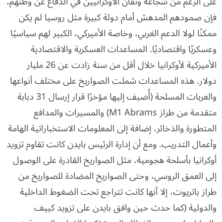
على الرغم من شجاعة وتفان الأوكرانيين في الدفاع عن وطنهم،
فإن صمودهم المدهش أمام دولة كبيرة مثل روسيا لم يكن
ممكنًا لولا الدعم الغربي، وخاصة الأميركي، الكبير لهم سياسيًا
وعسكريًا واقتصاديًا. المساعدات العسكرية والاقتصادية
الأميركية لأوكرانيا خلال أقل من سنة زادت عن 26 مليار
دولار. هذه المساعدات شملت الصواريخ على مختلف أنواعها
والعربات المسلحة (أُضيف إليها مؤخرًا قرار إرسال 31 دبابة
متقدمة من طراز M1 Abrams) والمسيرات والمدافع
المتطورة والذخائر، إضافة إلى المعلومات الاستخباراتية الهامة
وأعمال التدريب. ومع أن إدارة الرئيس بايدن كانت تقاوم تزويد
أوكرانيا بأسلحة هجومية، مثل الصواريخ القادرة على الوصول
إلى العمق الروسي، وحتى الصواريخ المضادة للصواريخ من
طراز باتريوت، إلا أنها كانت تتراجع تحت الضغوط الداخلية
والدولية (كما حدث حين وافق بايدن على تزويد كييف