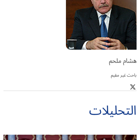
هشام ملحم
باحث غير مقيم
التحليلات