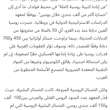
“عن إبادة كتيبة روسية كاملة” في محيط فولدار، ما أدى إلى
“خسارة أكثر من ألف جندي خلال يومين”. ووفقًا لمعهد
الدراسات الاستراتيجية الدولية في بريطانيا، خسرت روسيا
ألفين دبابة منذ بدء الغزو، أي 50 بالمئة من مخزونها من
الدبابات الحديثة، بينما تراوحت خسائر أوكرانيا بين 450 و700
دبابة وفقًا للمصدر ذاته. وسوف تؤثر العقوبات الغربية على
قدرات روسيا على زيادة إنتاجها العسكري نظرًا لصعوبة، إن لم
يكن استحالة استيراد رقائق الكومبيوتر وغيرها من المواد
التقنية المعقدة الضرورية لتصنيع الأسلحة المتطورة من
الغرب.
ولكن الخسائر الروسية المروعة، كانت الخسائر البشرية، حيث
قدّر المعهد عدد الجنود الروس القتلى والجرحى بين100 ألف
و150 ألف جندي روسي. الخسائر البشرية الروسية التي لم