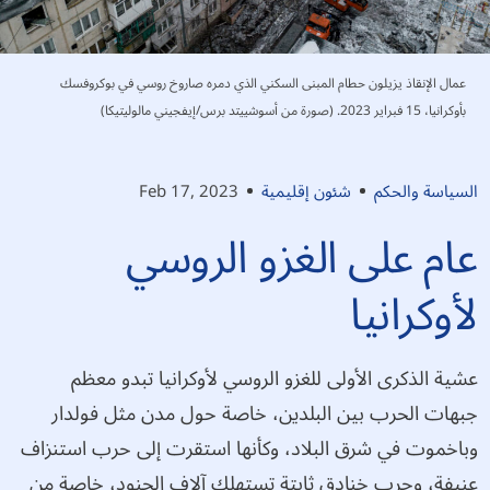
عمال الإنقاذ يزيلون حطام المبنى السكني الذي دمره صاروخ روسي في بوكروفسك
بأوكرانيا، 15 فبراير 2023. (صورة من أسوشييتد برس/إيفجيني مالوليتيكا)
السياسة والحكم
شئون إقليمية
Feb 17, 2023
عام على الغزو الروسي
لأوكرانيا
عشية الذكرى الأولى للغزو الروسي لأوكرانيا تبدو معظم
جبهات الحرب بين البلدين، خاصة حول مدن مثل فولدار
وباخموت في شرق البلاد، وكأنها استقرت إلى حرب استنزاف
عنيفة، وحرب خنادق ثابتة تستهلك آلاف الجنود، خاصة من