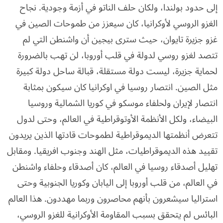
إلى حدود بولندا، ولكان حلف الناتو في أزمة وجودية. نجاح
الغزو الروسي لأوكرانيا، كان سيعزز من طموحات الصين في
غزو جزيرة تايوان، حيث سترى بيجين أن واشنطن التي لم
تتصد لغزو روسي لدولة في قلب أوروبا، لن تهب بالضرورة
لحماية جزيرة، ليست دولة مستقلة، قبالة ساحل دولة كبيرة
مثل الصين. انتصار روسيا في اوكرانيا كان سيكون بمثابة
انتصار لإيران ولحلفاء موسكو في كوريا الشمالية وروسيا
البيضاء، ولكل الأنظمة الأوتوقراطية في العالم، وحتى لدول
تتعرض أنظمتها الديموقراطية لطموحات قادتها الذين يريدون
تقييد هذه الديموقراطيات، مثل الهند وجنوب افريقيا. ومقابل
تهليل أصدقاء روسيا في العالم، كان أصدقاء وحلفاء واشنطن
في العالم، من قلب أوروبا إلى اليابان وكوريا الجنوبية وحتى
استراليا سيشعرون بأنهم محاصرون وربما مهددون. هذا العالم
البائس لم يتحقق بسبب المقاومة الأوكرانية للغزو الروسي،