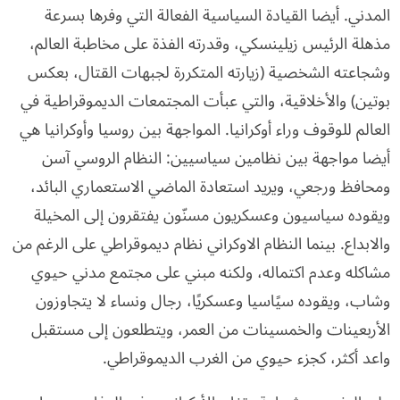
المدني. أيضا القيادة السياسية الفعالة التي وفرها بسرعة
مذهلة الرئيس زيلينسكي، وقدرته الفذة على مخاطبة العالم،
وشجاعته الشخصية (زيارته المتكررة لجبهات القتال، بعكس
بوتين) والأخلاقية، والتي عبأت المجتمعات الديموقراطية في
العالم للوقوف وراء أوكرانيا. المواجهة بين روسيا وأوكرانيا هي
أيضا مواجهة بين نظامين سياسيين: النظام الروسي آسن
ومحافظ ورجعي، ويريد استعادة الماضي الاستعماري البائد،
ويقوده سياسيون وعسكريون مسنّون يفتقرون إلى المخيلة
والابداع. بينما النظام الاوكراني نظام ديموقراطي على الرغم من
مشاكله وعدم اكتماله، ولكنه مبني على مجتمع مدني حيوي
وشاب، ويقوده سيًاسيا وعسكريًا، رجال ونساء لا يتجاوزون
الأربعينات والخمسينات من العمر، ويتطلعون إلى مستقبل
واعد أكثر، كجزء حيوي من الغرب الديموقراطي.