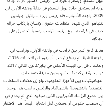
نوبل للسلام، ويشعر بالغيرة لأن الرئيس الأسبق باراك أوباما
برأيه لم يستحق جائزة نوبل للسلام في بداية ولايته الأولى في
2009. ولهذه الأسباب، قام رئيس وزراء إسرائيل، بنيامين
نتنياهو، الذي تتهمه منظمات حقوق الإنسان بارتكاب جرائم
حرب في غزة، بترشيح الرئيس ترامب رسمياً للحصول على
الجائزة.
هناك فارق كبير بين ترامب في ولايته الأولى، وترامب في
ولايته الثانية. لم يتوقع ترامب أن يفوز في انتخابات 2016،
ولذلك دخل إلى البيت الأبيض في يناير/كانون الثاني 2017
دون خبرة في كيفية الحكم، ودون معرفة بتعقيدات
الديناميكيات بين الأجهزة الحكومية، وتوازن علاقات السلطات
التنفيذية والتشريعية والقضائية. والرئيس ترامب هو الوحيد
بين جميع الرؤساء الأميركيين الذين سبقوه الذي لم يخدم في
أي منصب حكومي أو عسكري قبل انتخابه رئيساً. هذا الافتقار