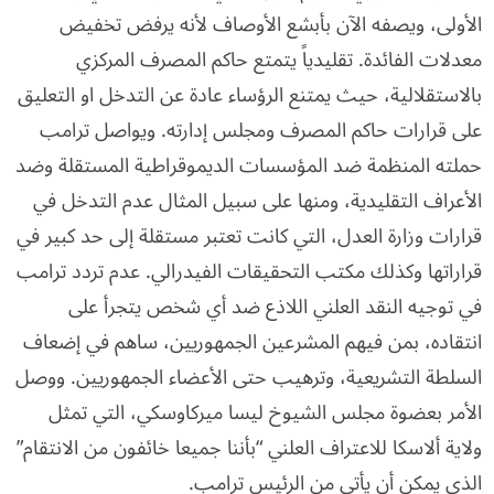
الأولى، ويصفه الآن بأبشع الأوصاف لأنه يرفض تخفيض
معدلات الفائدة. تقليدياً يتمتع حاكم المصرف المركزي
بالاستقلالية، حيث يمتنع الرؤساء عادة عن التدخل او التعليق
على قرارات حاكم المصرف ومجلس إدارته. ويواصل ترامب
حملته المنظمة ضد المؤسسات الديموقراطية المستقلة وضد
الأعراف التقليدية، ومنها على سبيل المثال عدم التدخل في
قرارات وزارة العدل، التي كانت تعتبر مستقلة إلى حد كبير في
قراراتها وكذلك مكتب التحقيقات الفيدرالي. عدم تردد ترامب
في توجيه النقد العلني اللاذع ضد أي شخص يتجرأ على
انتقاده، بمن فيهم المشرعين الجمهوريين، ساهم في إضعاف
السلطة التشريعية، وترهيب حتى الأعضاء الجمهوريين. ووصل
الأمر بعضوة مجلس الشيوخ ليسا ميركاوسكي، التي تمثل
ولاية ألاسكا للاعتراف العلني “بأننا جميعا خائفون من الانتقام”
الذي يمكن أن يأتي من الرئيس ترامب.