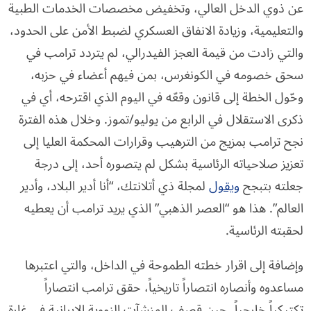
عن ذوي الدخل العالي، وتخفيض مخصصات الخدمات الطبية
والتعليمية، وزيادة الانفاق العسكري لضبط الأمن على الحدود،
والتي زادت من قيمة العجز الفيدرالي، لم يتردد ترامب في
سحق خصومه في الكونغرس، بمن فيهم أعضاء في حزبه،
وحّول الخطة إلى قانون وقعّه في اليوم الذي اقترحه، أي في
ذكرى الاستقلال في الرابع من يوليو/تموز. وخلال هذه الفترة
نجح ترامب بمزيج من الترهيب وقرارات المحكمة العليا إلى
تعزيز صلاحياته الرئاسية بشكل لم يتصوره أحد، إلى درجة
جعلته بتبجح
ويقول
لمجلة ذي أتلانتك، “أنا أدير البلاد، وأدير
العالم”. هذا هو “العصر الذهبي” الذي يريد ترامب أن يعطيه
لحقبته الرئاسية.
وإضافة إلى اقرار خطته الطموحة في الداخل، والتي اعتبرها
مساعدوه وأنصاره انتصاراً تاريخياً، حقق ترامب انتصاراً
تكتيكياً خارجياً، حين قصف المنشآت النووية الإيرانية في غارة