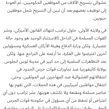
عشوائي بتسريح الآلاف من الموظفين الحكوميين، ثم العودة
إلى توظيف بعضهم بعد أن تبين أن التسريح شمل موظفين
حيويين.
في ولايته الأولى، حاول ترامب انتهاك القانون الأميركي، ونشر
القوات المسلحة في الداخل (الاستثناء الوحيد هو وجود حالة
عصيان)، ولكن وزارة الدفاع وهيئة الأركان العسكرية ومسؤولين
آخرين اعترضوا على الفكرة، ما أرغمه على التراجع عنها. ولكن
بعد التظاهرات السلمية إلى حد كبير في مدينة لوس انجلوس
بولاية كاليفورنيا ضد تجاوزات قوات حرس الحدود في
اعتقالاتهم العشوائية ضد المهاجرين غير الموثقين، وحتى
اعتقال مواطنين أميركيين في هذه الحملات، التي تقوم بها
عناصر مسلحة ومقنعة ولا تكشف هويتها، نشر ترامب دون أي
اعتراض أو تحفظ من أي مسؤول في حكومته قوات الحرس
الوطني، وقوات مشاة البحرية (المارينز) على الرغم من معارضة