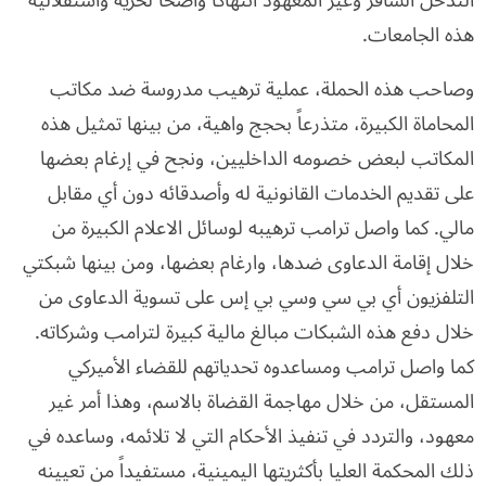
هذه الجامعات.
وصاحب هذه الحملة، عملية ترهيب مدروسة ضد مكاتب
المحاماة الكبيرة، متذرعاً بحجج واهية، من بينها تمثيل هذه
المكاتب لبعض خصومه الداخليين، ونجح في إرغام بعضها
على تقديم الخدمات القانونية له وأصدقائه دون أي مقابل
مالي. كما واصل ترامب ترهيبه لوسائل الاعلام الكبيرة من
خلال إقامة الدعاوى ضدها، وارغام بعضها، ومن بينها شبكتي
التلفزيون أي بي سي وسي بي إس على تسوية الدعاوى من
خلال دفع هذه الشبكات مبالغ مالية كبيرة لترامب وشركاته.
كما واصل ترامب ومساعدوه تحدياتهم للقضاء الأميركي
المستقل، من خلال مهاجمة القضاة بالاسم، وهذا أمر غير
معهود، والتردد في تنفيذ الأحكام التي لا تلائمه، وساعده في
ذلك المحكمة العليا بأكثريتها اليمينية، مستفيداً من تعيينه