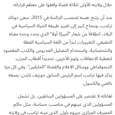
خلال ولايته الأولى لثلاثة قضاة وافقوا على معظم قراراته.
منذ أن رشح نفسه لمنصب الرئاسة في 2015، سعى دونالد
ترامب، وبنجاح كبير إلى تغيير طبيعة الحياة السياسية في
البلاد، انطلاقا من شعار “أميركا أولا” الذي يحدد وحده معناه
الحقيقي. التغييرات تبدأ من اللغة السياسية الفظة
والشخصانية، واستخدام التضليل المدروس والكذب المقصود
لتغطية الاخفاقات ولوم الأخرين، تحديداً أقطاب الحزب
الديموقراطي ووسائل الاعلام والقضاة “المارقين”. وفي كل مرة
يذكر فيها ترامب اسم الرئيس السابق جوزيف بايدن، يصفه
بالغبي والكسول.
اهاناته لا تقتصر على المسؤولين السابقين، بل تشمل
المسؤولين الذي عينهم في مناصب حساسة، مثل حاكم
المصرف المركزي جيروم باول، الذي عينه ترامب في ولايته