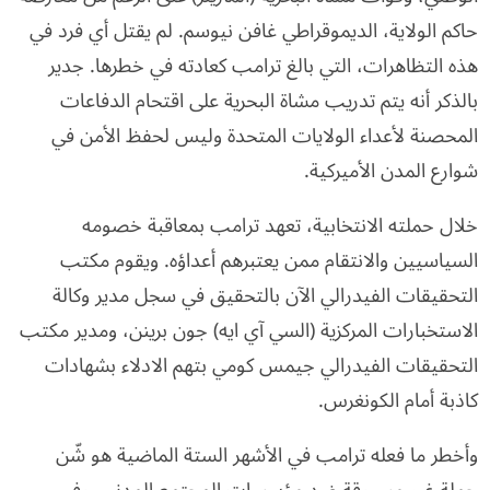
حاكم الولاية، الديموقراطي غافن نيوسم. لم يقتل أي فرد في
هذه التظاهرات، التي بالغ ترامب كعادته في خطرها. جدير
بالذكر أنه يتم تدريب مشاة البحرية على اقتحام الدفاعات
المحصنة لأعداء الولايات المتحدة وليس لحفظ الأمن في
شوارع المدن الأميركية.
خلال حملته الانتخابية، تعهد ترامب بمعاقبة خصومه
السياسيين والانتقام ممن يعتبرهم أعداؤه. ويقوم مكتب
التحقيقات الفيدرالي الآن بالتحقيق في سجل مدير وكالة
الاستخبارات المركزية (السي آي ايه) جون برينن، ومدير مكتب
التحقيقات الفيدرالي جيمس كومي بتهم الادلاء بشهادات
كاذبة أمام الكونغرس.
وأخطر ما فعله ترامب في الأشهر الستة الماضية هو شّن
حملة غير مسبوقة ضد مؤسسات المجتمع المدني، وفي