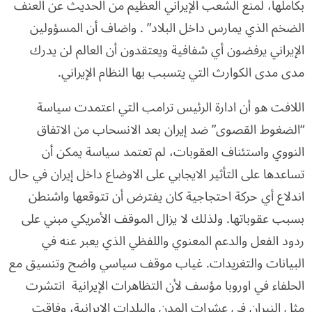
بكاملها، لمنع الشعب الإيراني العظيم من الحديث عن العنف
الضخم الذي يمارس داخل البلاد” . واضاف أن المسؤولين
الإيراني يرفضون أي شفافية ويعتقدون أن العالم لن يدرك
مدى مدى الكوارث التي يتسبب بها النظام الإيراني.
اللافت هو أن ادارة الرئيس ترامب التي اعتمدت سياسة
“الضغوط القصوى” ضد إيران بعد الانسحاب من الاتفاق
النووي واستئناف العقوبات، لم تعتمد سياسة يمكن أن
تساعدها على التأثير الايجابي على الاوضاع داخل إيران في حال
اندلاع أي حركة احتجاجية كان يفترض أن تتوقعها واشنطن
بسبب عقوباتها. ولذلك لا يزال الموقف الأمريكي مبني على
ردود الفعل والدعم المعنوي واللفظي الذي يعبر عنه في
البيانات والتغريدات. غياب موقف سياسي واضح وتنسيق مع
الحلفاء في اوروبا مؤسف لأن التظاهرات الإيرانية انتشرت
مثل النيران في عشرات المدن والبلدات الإيرانية، وفاقت