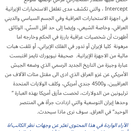
Intercept ، والتي تكشف مدى تغلغل الاستخبارات الإيرانية
في اجهزة الاستخبارات العراقية وفي الجسم السياسي والديني
العراقي، وخاصة الشيعي، وإيضا إلى حد أقل السنّي. الوثائق
أظهرت أن شخصيات عراقية بارزة في الحكم وخارجه اما
مرهونة كليا لإيران أو تدور في الفلك الإيراني، أو تلقت هبات
مالية من الاجهزة الإيرانية. صحيفة نيويورك تايمز اقتبست
عبارة وجيزة من التاريخ الجديد الرسمي الذي وضعه الجيش
الأمريكي عن غزو العراق الذي ادى الى مقتل مئات الآلاف من
العراقيين، و4500 جندي أمريكي، وكلف الولايات المتحدة
ترليونين من الدولارات، لخصت مأزق أمريكا بهذه العبارة ”
وحدها إيران التوسعية والتي ازدادت جرأة هي المنتصر
الوحيد” في العراق. سوف نرى ماذا سيحدث.
الآراء الواردة في هذا المحتوى تعبّر عن وجهات نظر الكاتب/ة