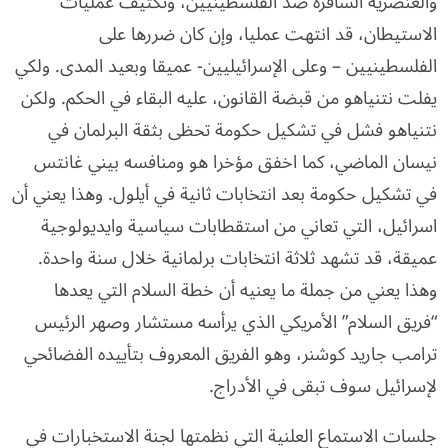
والعنصرية السافرة ضد الفلسطينيين، وتكثيف عمليات
الاستيطان، قد انتهت عمليا، وإن كان ضررها على
الفلسطينيين – وعلى الإسرائيليين- عميقا وبعيد المدى. ولكي
يفلت نتنياهو من قبضة القانون، عليه البقاء في الحكم. ولكن
نتنياهو فشل في تشكيل حكومة تحظى بثقة البرلمان في
نيسان الماضي، كما اخفق مؤخرا هو ومنافسه بيني غانتس
في تشكيل حكومة بعد انتخابات ثانية في أيلول. وهذا يعني أن
اسرائيل، التي تعاني من استقطابات سياسية وايديولوجية
عميقة، قد تشهد ثلاثة انتخابات برلمانية خلال سنة واحدة.
وهذا يعني من جملة ما يعنيه أن خطة السلام التي يعدها
“فريق السلام” الأمريكي الذي يرأسه مستشار وصهر الرئيس
ترامب جاريد كوشنر، وهو الفريق المعروف بتأييده الفضائحي
لإسرائيل سوف تبقى في الأدراج.
جلسات الاستماع العلنية التي نظمتها لجنة الاستخبارات في