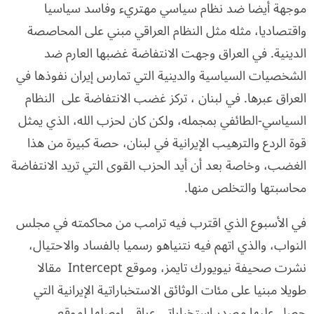
موجهة أيضا ضد نظام سياسي مهتريء وفاسد سياسيا
واقتصاديا، مثله مثل النظام العراقي مبني على المحاصصة
الدينية. في العراق وجهت الانتفاضة غضبها العارم ضد
الشخصيات السياسية والدينية التي تمارس إيران نفوذها في
العراق عبرها. في لبنان ، تركز غضب الانتفاضة على النظام
السياسي-الطائفي بمجمله، ولكن كان لحزب الله، الذي يمثل
قوة الردع والترهيب الإيرانية في لبنان، حصة كبيرة من هذا
الغضب، وخاصة بعد أن أيد الحزب القوى التي تريد الانتفاضة
محاسبتها والتخلص منها.
في الأسبوع الذي اقترب فيه ترامب من محاكمته في مجلس
النواب، والذي اتهم فيه نتنياهو رسميا بالفساد والاحتيال،
نشرت صحيفة نيويورك تايمز، وموقع Intercept مقالا
طويلا مبنيا على مئات الوثائق الاستخباراتية الإيرانية التي
حصل عليها مصدر استخباراتي عراقي اوصلها لموقع