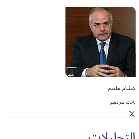
هشام ملحم
باحث غير مقيم
التحليلات