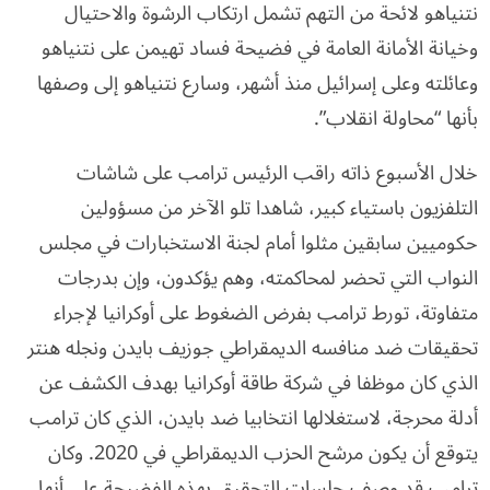
نتنياهو لائحة من التهم تشمل ارتكاب الرشوة والاحتيال
وخيانة الأمانة العامة في فضيحة فساد تهيمن على نتنياهو
وعائلته وعلى إسرائيل منذ أشهر، وسارع نتنياهو إلى وصفها
بأنها “محاولة انقلاب”.
خلال الأسبوع ذاته راقب الرئيس ترامب على شاشات
التلفزيون باستياء كبير، شاهدا تلو الآخر من مسؤولين
حكوميين سابقين مثلوا أمام لجنة الاستخبارات في مجلس
النواب التي تحضر لمحاكمته، وهم يؤكدون، وإن بدرجات
متفاوتة، تورط ترامب بفرض الضغوط على أوكرانيا لإجراء
تحقيقات ضد منافسه الديمقراطي جوزيف بايدن ونجله هنتر
الذي كان موظفا في شركة طاقة أوكرانيا بهدف الكشف عن
أدلة محرجة، لاستغلالها انتخابيا ضد بايدن، الذي كان ترامب
يتوقع أن يكون مرشح الحزب الديمقراطي في 2020. وكان
ترامب قد وصف جلسات التحقيق بهذه الفضيحة على أنها