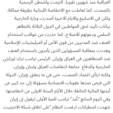
العراقية منذ شهرين تقريبا، التزمت واشنطن الرسمية
بالصمت، كما تعاملت مع الانتفاضة اللبنانية بطريقة مماثلة.
ولكن في الاسابيع والايام الاخيرة أصدرت وزارة الخارجية
بيانات تأييد لحق المواطنين في الدول الثلاثة بالتظاهر
السلمي ودعوتهم للاصلاح، كما حذرت من عواقب استخدام
العنف ضد المدنيين من قوى الأمن أو الميليشيات الإسلامية
وهددت بمعاقبة المسؤولين الذين يأمرون باستخدام العنف
ضد المتظاهرين في العراق وإيران. الرئيس ترامب ترك لوزارتي
الخارجية والدفاع متابعة انتفاضات العراق ولبنان وإيران،
ولكنه ارتأى اعتماد الصمت، حتى في ما يتعلق بإيران، الدولة
التي فرض ضدها عقوبات اقتصادية مسؤولة إلى حد كبير عن
أزمتها المالية الخانقة خلال الأيام الستة الاولى من انتفاضتها.
وفي اليوم السابع “غّرد” ترامب للمرة الأولى ليقول إن إيران
شهدت اضطرابات ارغمت النظام “على اغلاق شبكة الانترنيت