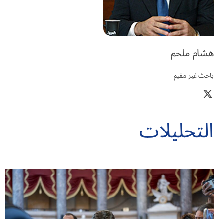
هشام ملحم
باحث غير مقيم
التحليلات