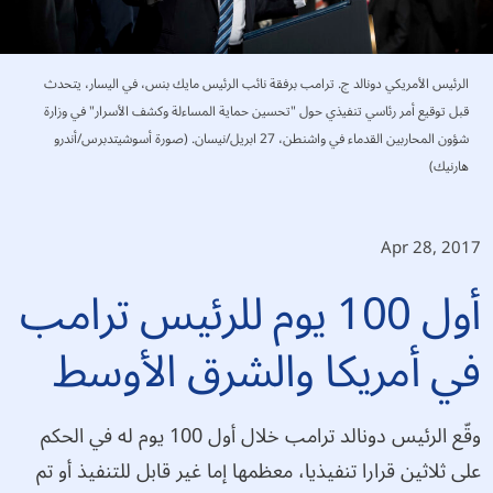
الرئيس الأمريكي دونالد ج. ترامب برفقة نائب الرئيس مايك بنس، في اليسار، يتحدث
قبل توقيع أمر رئاسي تنفيذي حول "تحسين حماية المساءلة وكشف الأسرار" في وزارة
شؤون المحاربين القدماء في واشنطن، 27 ابريل/نيسان. (صورة أسوشيتدبرس/أندرو
هارنيك)
Apr 28, 2017
أول 100 يوم للرئيس ترامب
في أمريكا والشرق الأوسط
وقّع الرئيس دونالد ترامب خلال أول 100 يوم له في الحكم
على ثلاثين قرارا تنفيذيا، معظمها إما غير قابل للتنفيذ أو تم