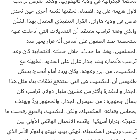
محكمة فيدرالية في ولاية كاليفورنيا. وهكذا تعرض ترامب
لأول هزيمة على يد القضاء، لحقتها نكسة أخرى حين تحدى
قاض في ولاية هاواي، القرار التنفيذي المعدل بهذا الشأن
والذي وقعه ترامب معتقدا أن التعديلات التي أدخلت عليه
ستحصنه ضد الطعون على أساس أنه قرار يميز ضد
المسلمين، وهذا ما حدث. خلال حملته الانتخابية كان وعد
ترامب لأنصاره ببناء جدار عازل على الحدود الطويلة مع
المكسيك، من ابرز وعوده، وكان يردد أمام أنصاره بشكل
طقوسي أن المكسيك هي التي ستدفع نفقات بناء مثل هذا
الجدار والمقدرة بأكثر من عشرين مليار دولار. ترامب كان
يسأل جمهوره : من سيمول الجدار، والجمهور يردّ ويهتف
بحماس وقناعة :المكسيك. ولكن المكسيك بالطبع رفضت ما
اعتبرته ابتزازا أمريكيا، واتسم الاتصال الهاتفي الأولي بين
ترامب ورئيس المكسيك انريكي بينيا نييتو بالتوتر الأمر الذي