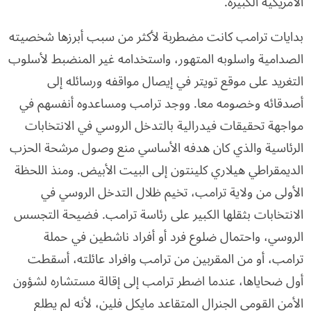
الأمريكية الكبيرة.
بدايات ترامب كانت مضطربة لأكثر من سبب أبرزها شخصيته
الصدامية واسلوبه المتهور، واستخدامه غير المنضبط لأسلوب
التغريد على موقع تويتر في إيصال مواقفه ورسائله إلى
أصدقائه وخصومه معا. ووجد ترامب ومساعدوه أنفسهم في
مواجهة تحقيقات فيدرالية بالتدخل الروسي في الانتخابات
الرئاسية والذي كان هدفه الأساسي منع وصول مرشحة الحزب
الديمقراطي هيلاري كلينتون إلى البيت الأبيض. ومنذ اللحظة
الأولى من ولاية ترامب، تخيم ظلال التدخل الروسي في
الانتخابات بثقلها الكبير على رئاسة ترامب. فضيحة التجسس
الروسي، واحتمال ضلوع فرد أو أفراد ناشطين في حملة
ترامب، أو من المقربين من ترامب وافراد عائلته، أسقطت
أول ضحاياها، عندما اضطر ترامب إلى إقالة مستشاره لشؤون
الأمن القومي الجنرال المتقاعد مايكل فلين، لأنه لم يطلع