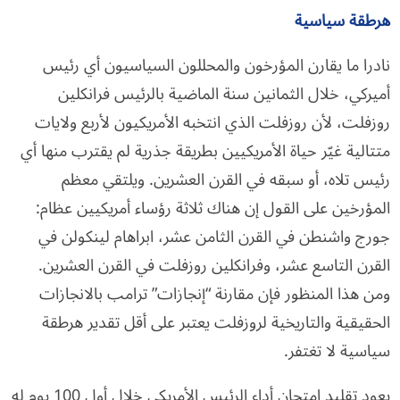
هرطقة سياسية
نادرا ما يقارن المؤرخون والمحللون السياسيون أي رئيس
أميركي، خلال الثمانين سنة الماضية بالرئيس فرانكلين
روزفلت، لأن روزفلت الذي انتخبه الأمريكيون لأربع ولايات
متتالية غيّر حياة الأمريكيين بطريقة جذرية لم يقترب منها أي
رئيس تلاه، أو سبقه في القرن العشرين. ويلتقي معظم
المؤرخين على القول إن هناك ثلاثة رؤساء أمريكيين عظام:
جورج واشنطن في القرن الثامن عشر، ابراهام لينكولن في
القرن التاسع عشر، وفرانكلين روزفلت في القرن العشرين.
ومن هذا المنظور فإن مقارنة “إنجازات” ترامب بالانجازات
الحقيقية والتاريخية لروزفلت يعتبر على أقل تقدير هرطقة
سياسية لا تغتفر.
يعود تقليد امتحان أداء الرئيس الأمريكي خلال أول 100 يوم له