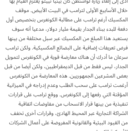
أدى إلى إلغاء زيارة لواشنطن كان بينيا نييتو يعتزم القيام بها
خلال الأسابيع الأولى لترامب في البيت الأبيض. موقف
المكسيك أرغم ترامب على مطالبة الكونغرس بتخصيص أول
دفعة للبدء ببناء الجدار بقيمة مليار دولار، مدعيا أنه سوف
يستعيد هذا المبلغ من المكسيك عبر سبل مختلفة من بينها
فرض تعريفات إضافية على البضائع المكسيكية. ولكن ترامب
سرعان ما أدرك أن هناك معارضة قوية في الكونغرس لتمويل
الجدار، ليس فقط من قبل الديمقراطيين، ولكن أيضا من قبل
بعض المشرعين الجمهوريين. هذه المعارضة من الكونغرس
أرغمت ترامب على سحب الطلب وعدم إدراجه في الميزانية
المؤقتة التي رفعها إلى الكونغرس. ووقع ترامب على قرارات
تنفيذية من بينها قرار الانسحاب من مفاوضات اتفاقية
الشراكة التجارية عبر المحيط الهادئ، وقرارات أخرى تخفف
من القيود البيئية والقانونية المفروضة على أعمال الشركات