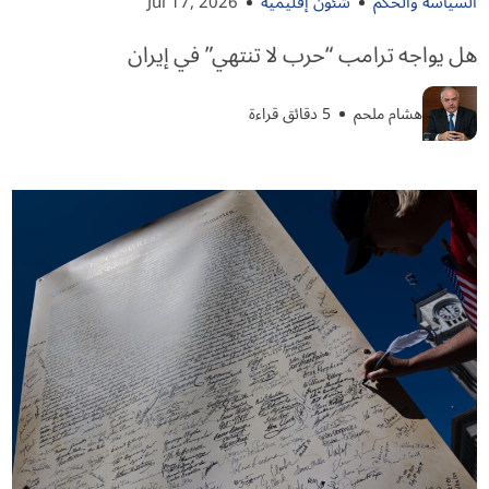
السياسة والحكم
شئون إقليمية
Jul 17, 2026
هل يواجه ترامب “حرب لا تنتهي” في إيران
هشام ملحم
5 دقائق قراءة