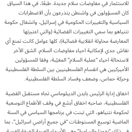
للاستثمار في مفاوضات سلام جديدة. طبعًا، في هذا السياق
كان المسؤولون في واشنطن يتذرعون بأن الاضطرابات
السياسية والتغييرات الحكومية في إسرائيل، وانشغال حكومة
نتنياهو بما سمي التغييرات القضائية (والتي اعتبرتها
المعارضة محاولة انقلابية قضائية)، كلها عوامل كانت تمنع أي
نقاش جدي لإمكانية احياء مفاوضات السلام. الشق الأخر
لاستحالة احياء “عملية السلام” المغيّبة، وفقا للمسؤولين
الأميركيين هي انقسام الفلسطينيين بين السلطة الفلسطينية
وحركة حماس، وضعف وفساد السلطة الفلسطينية.
اخفاق إدارة الرئيس بايدن الديبلوماسي تجاه مستقبل القضية
الفلسطينية، صاحبه اخفاق أبشع في وقف الأطماع التوسعية
لحكومة نتنياهو، التي تبنت في برنامجها السياسي في السنة
الماضية توسيع المستوطنات “في جميع أراضي اسرائيل”، بما
في ذلك “يهودا والسامرة” وهي الأسماء العبرية للضفة الغربية.