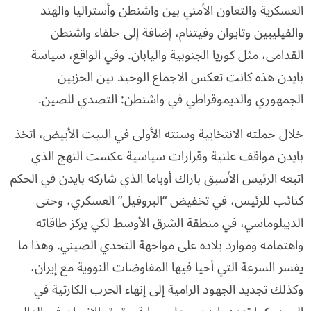
العسكرية والتعاون الأمني بين واشنطن وأستراليا والهند
والفيليبين وتايوان وفيتنام، إضافة إلى حلفاء واشنطن
القدامى، مثل كوريا الجنوبية واليابان. وفي الواقع، سياسة
بايدن هذه كانت تعكس الاجماع الوحيد بين الحزبين
الجمهوري والديموقراطي في واشنطن: التصدي للصين.
خلال حملته الانتخابية وسنته الأولى في البيت الأبيض، اتخذ
بايدن مواقف علنية وقرارات سياسية عكست النهج الذي
اتبعه الرئيس الأسبق باراك أوباما الذي شاركه بايدن في الحكم
كنائب للرئيس، في تخفيض “البروفيل” العسكري، وحتى
الديبلوماسي، في منطقة الشرق الأوسط لكي يركز طاقاته
واهتمامه وموارد بلاده على مواجهة التحدي الصيني. وهذا ما
يفسر السرعة التي أحيا فيها المفاوضات النووية مع إيران،
وكذلك تجديد الجهود الرامية إلى إنهاء الحرب الكارثية في