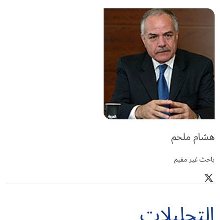
هشام ملحم
باحث غير مقيم
التحليلات