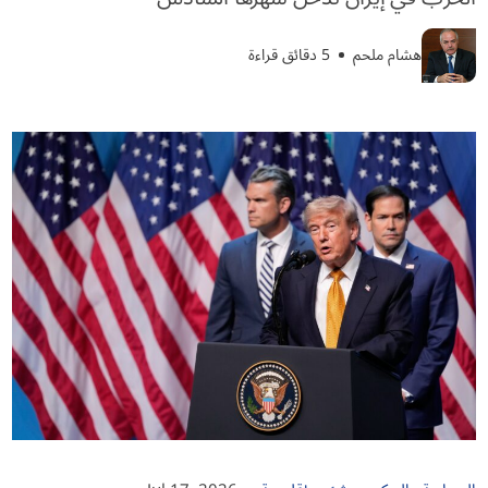
هشام ملحم
5 دقائق قراءة