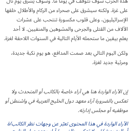
هذه الحرب سوف تتوقف في يومًا ما. وسوف يشرق يوم تال
على غزة. ولكنه سيشرق على صحراء من الركام والأطلال خلقها
الإسرائيليون، وعلى قلوب مكسورة تنتحب على عشرات
الآلاف من القتلى والجرحى والمشوهين والمنفيين. لا أحد
يعلم بيقين ما ستحمله الأيام التالية في السنوات اللاحقة لغزة.
ولكن اليوم التالي بعد صمت المدافع، هو يوم نكبة جديدة،
ومرثية جديد لغزة.
إن الآراء الواردة هنا هي آراء خاصة بالكاتب أو المتحدث ولا
تعكس بالضرورة آراء معهد دول الخليج العربية في واشنطن أو
موظفيه أو مجلس إدارته.
الآراء الواردة في هذا المحتوى تعبّر عن وجهات نظر الكاتب/ة
أو المتحدث/ة، ولا تعكس بالضرورة آراء معهد دول الخليج