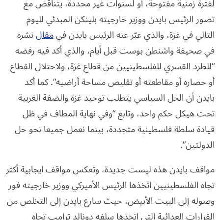
لفترة زمنية مفتوحة، أو لسنوات غير محددة، يتناقض مع
تصور الرئيس بايدن ووزير خارجيته بلينكن المبدئي لليوم
التالي في غزة، والذي عبّر عنه الرئيس بايدن في
مقال
نشره
في صحيفة واشنطن بوست قبل أيام، والذي أكد فيه رفضه
“للطرد القسري للفلسطينيين من قطاع غزة، ولاحتلال القطاع
أو حصاره أو مقاطعته أو تقليص مساحة أراضيه”. كما أكد
بايدن أن الحل السياسي يتطلب توحيد غزة والضفة الغربية
تحت هيكل حكم واحد، وتابع “وفي نهاية المطاف في ظل
قيادة سلطة فلسطينية متجددة، بينما نعمل جميعا نحو حل
الدولتين”.
مواقف بايدن هذه ليست جديدة، وتعكس مواقف ايجابية أكثر
تجاه الفلسطينيين اتخذها الرئيس الأميركي ووزير خارجيته فور
وصوله إلى البيت الأبيض، حيث سارع بايدن إلى التخلص من
القرارات العدائية التي اتخذها سلفه دونالد ترامب تجاه