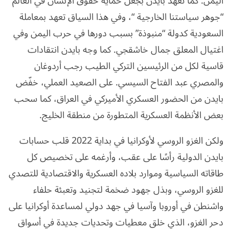
اليمن. كما تعهد بايدن بجعل حماية حقوق الإنسان في العالم
“جوهر سياستنا الخارجية “، وفي هذا السياق تعهد بمعاملة
السعودية كدولة “منبوذة” بسبب دورها في حرب اليمن وفي
اغتيال المعلق جمال خاشقجي. كما وجه بايدن انتقادات
قاسية لكل من الرئيسين التركي الطيب رجب أردوغان
والمصري عبد الفتاح السيسي. على الصعيد العملي، خفّض
بايدن من الحضور العسكري الأميركي في العراق، كما سحب
بعض الأنظمة العسكرية المتطورة من منطقة الخليج.
ولكن الغزو الروسي لأوكرانيا في بداية 2022 قلب حسابات
بايدن الدولية رأسًا على عقب، وأرغمه على تخصيص كل
طاقاته السياسية وموارد بلاده العسكرية والاقتصادية للتصدي
للغزو الروسي، وبذل جهود ضخمة لتجنيد وتعبئة حلفاء
واشنطن في أوروبا وآسيا في جهد دولي لمساعدة أوكرانيا على
دحر الغزو، الذي خلق معطيات وتحديات جديدة في أسواق