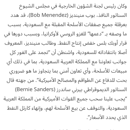
وكان رئيس لجنة الشؤون الخارجية في مجلس الشيوخ
السناتور النافذ، بوب منينديز (Bob Menendez)، قد هدد
بعرقلة جميع صفقات الأسلحة المقبلة مع السعودية، بسبب
ما وصفه بـ “دعمها” للغزو الروسي لأوكرانيا، وبسبب دورها في
قرار أوبك بلس خفض إنتاج النفط. وطالب منينديز، المعروف
أصلا بانتقاداته للسعودية، واشنطن أن “تجمد على الفور كل
جوانب تعاوننا مع المملكة العربية السعودية، بما في ذلك أي
مبيعات للأسلحة، وأي تعاون أمني بما يتجاوز ما هو ضروري
بحت للدفاع عن الطواقم والمصالح الأميركية”. من جهته قال
السناتور الديموقراطي بيرني ساندرز (Bernie Sanders)
“يجب علينا سحب جميع القوات الأميركية من المملكة العربية
السعودية، والتوقف عن بيع الأسلحة لهم، وإنهاء كارتل النفط
الذي يحدد الأسعار”.