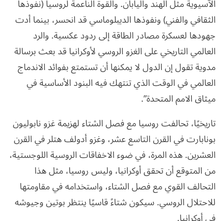
الآسيوية مثل الهند واليابان. والقوة الناعمة لروسيا (نفوذها
الثقافي والفني) ونفوذها الديبلوماسي قد انحسر، بينما أدت
جهودها لعسكرة مصادر الطاقة إلى ردود عكسية. والرد
العالمي التاريخي على الغزو الروسي لأوكرانيا قد بعث برسالة
مدوية تقول إن الدول لا يمكنها أن تستمتع بفوائد الاندماج
العالمي في الوقت الذي تنتهك فيه البنود الأساسية في
ميثاق الامم المتحدة”.
تاريخيًا، تحالفت روسيا مع فصل الشتاء لهزيمة غزو نابوليون
بونابارت في القرن التاسع عشر، وغزو أدولف هتلر في القرن
العشرين. هذه المرة، في ضوء الاخفاقات الروسية اللوجستية،
من المتوقع أن تحقق أوكرانيا، وليس روسيا، مثل هذا
التحالف القوي مع فصل الشتاء، واستخدامه في مقاومتها
للاحتلال الروسي. سيكون شتاءً قاسيًا ينتظر بوتين وجيوشه
في أوكرانيا.