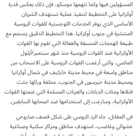
المسؤولين فيها وكما تتهمها موسكو، فإن ذلك يعكس قدرة
أوكرانيا على التخطيط لتنفيذ عملية تستهدف الشريان
الأساسي الذي يوفر الخدمات اللوجستية للقوات الروسية
المنتشرة في جنوب أوكرانيا. هذا التخطيط الدقيق ينسجم مع
طبيعة الهجمات المنسقة والفعالة التي تقوم بها القوات
الأوكرانية ضد القوات الروسية منذ شهر سبتمبر/أيلول
الماضي، والتي أرغمت القوات الروسية على الانسحاب من
مناطق واسعة في محيط مدينة خاركيف في شمال أوكرانيا
ومحيط مدينة خيرسون في الجنوب، مخلفة ورائها جثث
قتلاها ومئات الدبابات والعربات المسلحة التي غنمتها القوات
الأوكرانية، وسارعت إلى استخدامها ضد اصحابها السابقين.
في المقابل، جاء الرد الروسي على شكل قصف صاروخي
عشوائي وغاضب، استهدف مناطق ومراكز سكنية وصناعية
وحتى سياحية، وبعض البنى التحتية غير الحيوية، وأظهر