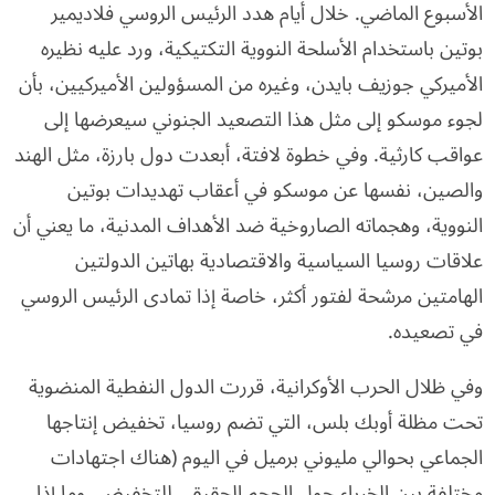
الأسبوع الماضي. خلال أيام هدد الرئيس الروسي فلاديمير
بوتين باستخدام الأسلحة النووية التكتيكية، ورد عليه نظيره
الأميركي جوزيف بايدن، وغيره من المسؤولين الأميركيين، بأن
لجوء موسكو إلى مثل هذا التصعيد الجنوني سيعرضها إلى
عواقب كارثية. وفي خطوة لافتة، أبعدت دول بارزة، مثل الهند
والصين، نفسها عن موسكو في أعقاب تهديدات بوتين
النووية، وهجماته الصاروخية ضد الأهداف المدنية، ما يعني أن
علاقات روسيا السياسية والاقتصادية بهاتين الدولتين
الهامتين مرشحة لفتور أكثر، خاصة إذا تمادى الرئيس الروسي
في تصعيده.
وفي ظلال الحرب الأوكرانية، قررت الدول النفطية المنضوية
تحت مظلة أوبك بلس، التي تضم روسيا، تخفيض إنتاجها
الجماعي بحوالي مليوني برميل في اليوم (هناك اجتهادات
مختلفة بين الخبراء حول الحجم الحقيقي للتخفيض، وما إذا