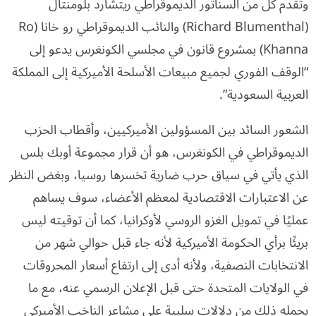
وتقدم كل من السناتور الديموقراطي ريتشارد بلومنتال
(Richard Blumenthal) والنائب الديموقراطي رو خانا (Ro
Khanna) بمشروع قانون في مجلسي الكونغرس يدعو إلى
“الوقف الفوري لجميع مبيعات الأسلحة الأميركية إلى المملكة
العربية السعودية”.
الشعور السائد بين المسؤولين الأميركيين، وأقطاب الحزب
الديموقراطي في الكونغرس، هو أن قرار مجموعة أوبك بلس
الذي يأتي في سياق حرب ضارية تخسرها روسيا، وبغض النظر
عن الاعتبارات الاقتصادية لمعظم الأعضاء، سوف يساهم
عمليًا في تمويل الغزو الروسي لأوكرانيا، كما أن توقيته ليس
بريئًا برأي الحكومة الأميركية لأنه جاء قبل حوالي شهر من
الانتخابات النصفية، ولأنه أدى إلى ارتفاع أسعار المحروقات
في الولايات المتحدة حتى قبل الإعلان الرسمي عنه، مع ما
يحمله ذلك من دلالات سلبية على مشاعر الناخب الأميركي