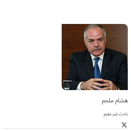
هشام ملحم
باحث غير مقيم