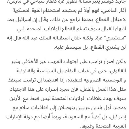
جاريد كوشنر يثير مسألة تطوير غزة كعقار سياحي في مارس/
آذار الماضي. فهو أولاً لم يستبعد استخدام القوة العسكرية
لاحتلال القطاع، بعدها تراجع عن ذلك، وقال إن اسرائيل بعد
انتهاء القتال سوف تسلم القطاع للولايات المتحدة التي
“ستشتري” غزة. ولكنه خلال استقباله للملك عبد الله قال إنه
لن يشتري القطاع، بل سيسطر عليه.
ولكن اصرار ترامب على اجتهاده الغريب غير الأخلاقي وغير
القانوني، حتى في غياب التفاصيل السياسية والقانونية
واللوجستية الضرورية لتنفيذه، إذا افترضنا إن ترامب سينفذ
مثل هذا العمل بالفعل، فإن مجرد إصراره على هذا الاجتهاد
سوف يهدد علاقات الولايات المتحدة ليس فقط مع الأردن
ومصر، أول بلدين عربيين يتوصلان إلى اتفاقيات سلام مع
إسرائيل، بل أيضاً مع السعودية، وربماً أيضا مع دولة الإمارات
العربية المتحدة وغيرها.