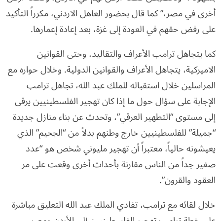
أخرى في مصر،” كما قال بحضور العاهل الاردني، مكرراً التأكيد
على رفض حقهم في العودة إلى غزة، بعد إعادة إعمارها.
كما يتجاهل ترامب الأعراف والتقاليد، وحتى القوانين
الاميركية، يتجاهل الأعراف والقوانين الدولية. وخلال حواره مع
المراسلين خلال استقباله للملك عبد الله، تجاهل ترامب
الإجابة على سؤال حول ما إذا كان تهجير الفلسطينيين يرقى
إلى مستوى “التطهير العرقي”، وتحدث عن بناء منازل جديدة
“جميلة” للفلسطينيين خارج وطنهم بدلاً من “الجحيم” الذي
يعيشونه حالياً، معتبراً أن تهجير مليوني شخص هو “عدد
صغير جداً من الناس مقارنة بأحداث أخرى وقعت على مر
العقود والقرون”.
خلال لقائه مع ترامب، تفادي الملك عبد الله التعليق مباشرة
على خطة ترامب تهجير الفلسطينيين إلى الأردن ومصر،