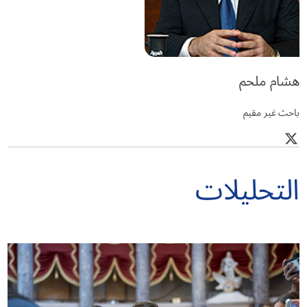
هشام ملحم
باحث غير مقيم
التحليلات