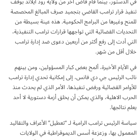
في الدستور، بينما قام قاض آخر من ولاية رود آيلاند بوقف
تنفيذ قرار ترامب القاضي بتجميد صرف المبالغ المخصصة
للمنح وغيرها من البرامج الحكومية. هذه عينة بسيطة من
التحديات القضائية التي تواجهها قرارات ترامب التنفيذية،
التي أدت إلى رفع أكثر من أربعين دعوى ضد إدارة ترامب
خلال أقل من شهر.
في الأيام الأخيرة، ألمح بعض كبار المسؤولين، ومن بينهم
نائب الرئيس جي دي فانس، إلى إمكانية تحدي إدارة ترامب
للأوامر القضائية ورفض تنفيذها، الأمر الذي لم يحدث منذ
الحرب الاهلية، والذي يمكن أن يخلق أزمة دستورية لا أحد
يعلم نتائجها.
سياسة الرئيس ترامب الرامية لـ “تعطيل” الأعراف والتقاليد
المعمول بها، وزعزعة أسس الديموقراطية في الولايات