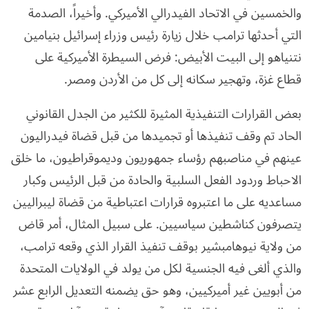
والخمسين في الاتحاد الفيدرالي الأميركي. وأخيراً، الصدمة
التي أحدثها ترامب خلال زيارة رئيس وزراء إسرائيل بنيامين
نتنياهو إلى البيت الأبيض: فرض السيطرة الأميركية على
قطاع غزة، وتهجير سكانه إلى كل من الأردن ومصر.
بعض القرارات التنفيذية المثيرة للكثير من الجدل القانوني
الحاد تم وقف تنفيذها أو تجميدها من قبل قضاة فيدراليون
عينهم في مناصبهم رؤساء جمهوريون وديموقراطيون، ما خلق
الاحباط وردود الفعل السلبية والحادة من قبل الرئيس وكبار
مساعديه على ما اعتبروه قرارات اعتباطية من قضاة ليبراليين
يتصرفون كناشطين سياسيين. على سبيل المثال، أمر قاض
من ولاية نيوهامبشير بوقف تنفيذ القرار الذي وقعه ترامب،
والذي ألغى فيه الجنسية لكل من يولد في الولايات المتحدة
من أبويين غير أميركيين، وهو حق يضمنه التعديل الرابع عشر