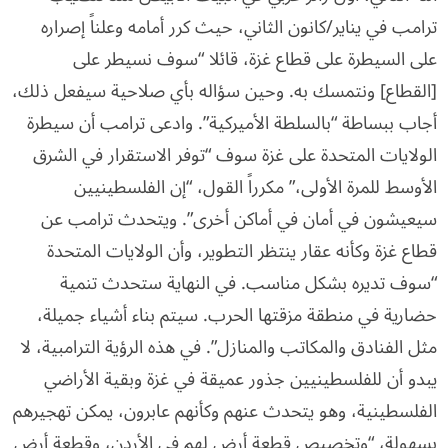
ترامب في يناير/كانون الثاني، حيث كرر أمامه وعلناً إصراره
على السيطرة على قطاع غزة، قائلا “سوف نسيطر على
[القطاع] ونتمسك به. وحين سؤاله بأي صلاحية سيفعل ذلك،
أجاب ببساطة “بالسلطة الأميركية”. وادعى ترامب أن سيطرة
الولايات المتحدة على غزة سوف “توفر الاستقرار في الشرق
الأوسط للمرة الأولى،” مكرراً القول، “إن الفلسطينيين
سيعيشون في أمان في أماكن أخرى”. ويتحدث ترامب عن
قطاع غزة وكأنه عقار ينتظر التطوير، وأن الولايات المتحدة
“سوف تديره بشكل مناسب. في النهاية ستحدث تنمية
حضارية في منطقة مزقتها الحرب. سيتم بناء أشياء جميلة،
مثل الفنادق والمكاتب والمنازل”. في هذه الرؤية الترامبية، لا
يبدو أن للفلسطينيين جذور عميقة في غزة وبقية الأراضي
الفلسطينية، وهو يتحدث عنهم وكأنهم عابرون، يمكن تهجيرهم
بسهولة، “وتخصيص قطعة أرض لهم في الأردن، وقطعة أرض