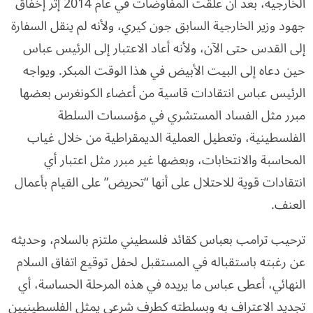
الخارجية، بعد أن علقت المفاوضات في عام 2014 إثر إخفاق
جهود وزير الخارجية السابق جون كيري، ولأنه لم ينقل السفارة
إلى القدس حتى الآن، ولأنه أعاد الاعتبار إلى الرئيس عباس
حين دعاه إلى البيت الأبيض في هذا الوقت المبكر. ويواجه
الرئيس عباس انتقادات قاسية من أعضاء الكونغرس بعضها
مبرر مثل الفساد المستشري في مؤسسات السلطة
الفلسطينية، وتعطيل العملية الديمقراطية من خلال غياب
المحاسبة والانتخابات، وبعضها غير مبرر مثل اعتبار أي
انتقادات قوية للاحتلال على أنها “تحريض” على القيام بأعمال
العنف.
ترحيب ترامب بعباس كقائد فلسطيني ملتزم بالسلام، وحديثه
عن رغبته باستقباله في المستقبل لحفل توقيع اتفاق السلام
النهائي، أعطى عباس ما يريده في هذه المرحلة الحساسة، أي
تجديد الاعتراف به وبسلطته كطرف شرعي يمثل الفلسطينيين