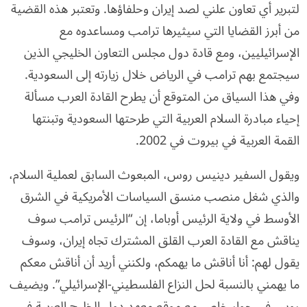
لتبرير أي تعاون علني لصد إيران وحلفاؤها. وتعتبر هذه القضية
من أبرز القضايا التي سيثيرها ترامب ومساعدوه مع
الإسرائيليين، ومع قادة دول مجلس التعاون الخليجي الذين
سيجتمع بهم ترامب في الرياض خلال زيارته إلى السعودية.
وفي هذا السياق من المتوقع أن يطرح القادة العرب مسألة
إحياء مبادرة السلام العربية التي طرحتها السعودية وتبنتها
القمة العربية في بيروت في 2002.
ويقول السفير دينيس روس، المبعوث السابق لعملية السلام،
والذي شغل منصب منسق السياسات الأمريكية في الشرق
الأوسط في ولاية الرئيس أوباما، إن “الرئيس ترامب سوف
يناقش مع القادة العرب القلق المشترك تجاه إيران، وسوف
يقول لهم: أنا أناقش ما يهمكم، ولكنني أريد أن أناقش معكم
ما يهمني بالنسبة لحل النزاع الفلسطيني-الإسرائيلي”. ويضيف
روس في حوار خاص مع موقع معهد دول الخليج العربية في