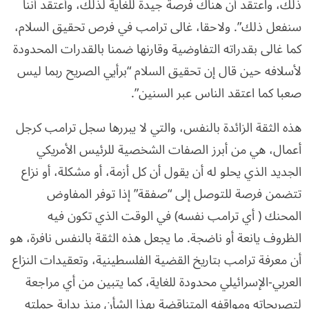
ذلك، واعتقد أن هناك فرصة جيدة للغاية لذلك، وأعتقد أننا
سنفعل ذلك”. ولاحقا، غالى ترامب في فرص تحقيق السلام،
كما غالى بقدراته التفاوضية وقارنها ضمنا بالقدرات المحدودة
لأسلافه حين قال إن تحقيق السلام “برأيي الصريح ربما ليس
صعبا كما اعتقد الناس عبر السنين”.
هذه الثقة الزائدة بالنفس، والتي لا يبررها سجل ترامب كرجل
أعمال، هي من أبرز الصفات الشخصية للرئيس الأمريكي
الجديد الذي يحلو له أن يقول أن كل أزمة، أو مشكلة، أو نزاع
تتضمن فرصة للتوصل إلى “صفقة” إذا توفر المفاوض
المحنك ( أي ترامب نفسه) في الوقت الذي تكون فيه
الظروف يانعة أو ناضجة. ما يجعل هذه الثقة بالنفس نافرة، هو
أن معرفة ترامب بتاريخ القضية الفلسطينية، وتعقيدات النزاع
العربي-الإسرائيلي محدودة للغاية، كما يتبين من أي مراجعة
لتصريحاته ومواقفه المتناقضة بهذا الشأن منذ بداية حملته