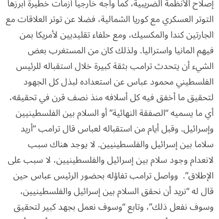
إصلاح الأنظمة الضريبية، كما واجه خارجيا أزمات خطيرة أبرزها
التوتر العسكري مع كوريا الشمالية، فضلا عن توتر العلاقات مع
الجارتين كندا والمكسيك، ومع حلفاء تقليديين لأمريكا بمن
فيهم المانيا واستراليا. ولذلك كان من المستغرب بعض
الشيء أن يتحدث ترامب بثقة كبيرة خلال استقباله للرئيس
الفلسطيني محمود عباس عن استعداده لبذل كل الجهود
لتحقيق ما أخفق فيه كل أسلافه منذ نصف قرن في تحقيقه،
أي ما يسميه “الصفقة النهائية” أو السلام بين الفلسطينيين
وإسرائيل. وقبل أيام من استقباله لعباس قال ترامب “أريد
سلاما بين إسرائيل والفلسطينيين. لا يوجد هناك سبب
لانعدام وجود سلام بين إسرائيل والفلسطينيين، لا سبب على
الإطلاق”. وواصل ترامب تفاؤله بحضور الرئيس عباس حين
قال له “نريد أن نحقق السلام بين إسرائيل والفلسطينيين،
وسوف نفعل ذلك”، وتابع “وسوف نعمل بجهد كبير لتحقيق