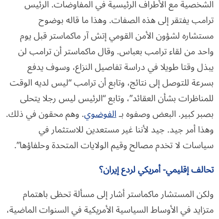
الشخصية مع الأطراف الرئيسية في المفاوضات. الرئيس
ترامب يفتقر إلى هذه الصفات. وهذا ما قاله بوضوح
مستشاره لشؤون الأمن القومي إتش آر ماكماستر قبل يوم
واحد من لقاء ترامب بعباس. وقال ماكماستر أن ترامب لن
يبذل وقتا طويلا في دراسة تفاصيل النزاع، وسوف يدفع
بسرعة للتوصل إلى نتائج، وتابع أن ترامب “ليس لديه الوقت
للمناظرات بشأن العقائد”، وتابع “الرئيس ليس رجلا يتحلى
بصبر كبير. البعض وصفوه بـ
الفوضوي
. وهم محقون في ذلك.
وهذا أمر جيد. جيد لأننا غير مستعدين للاستثمار في
سياسات لا تخدم مصالح وقيم الولايات المتحدة وحلفاؤها”.
تحالف إقليمي- أمريكي لردع إيران؟
ولكن المستشار ماكماستر أشار إلى مسألة تحظى باهتمام
متزايد في الأوساط السياسية الأمريكية في السنوات الماضية،