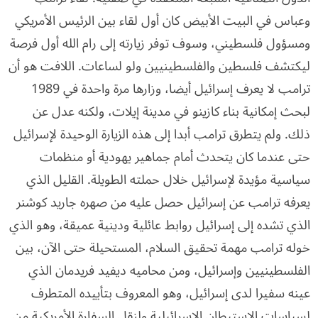
وعباس في البيت الأبيض كان أول لقاء بين الرئيس الأمريكي
ومسؤول فلسطيني، وسوف توفر زيارته إلى رام الله أول فرصة
ليكتشف فلسطين والفلسطينيين ولو لساعات. اللافت هو أن
ترامب لا يعرف إسرائيل أيضا، وزارها مرة واحدة في 1989
لبحث إمكانية بناء كازينو في مدينة إيلات، ولكنه عدل عن
ذلك. ولم يتطرق ترامب أبدا إلى هذه الزيارة الوحيدة لإسرائيل
حتى عندما كان يتحدث أمام جماهير يهودية أو منظمات
سياسية مؤيدة لإسرائيل خلال حملته الطويلة. القليل الذي
يعرفه ترامب عن إسرائيل حصل عليه من صهره جاريد كوشنر
الذي تشده إلى إسرائيل روابط عائلية ودينية عميقة، وهو الذي
خوله ترامب مهمة تحقيق السلام، المستحيلة حتى الآن، بين
الفلسطينيين وإسرائيل، ومن محاميه ديفيد فريدمان الذي
عينه سفيرا لدى إسرائيل، وهو المعروف بتأييده المتطرف
لسياسات الاستيطان الإسرائيلية ولنقل السفارة الأمريكية من