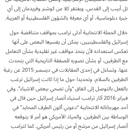
تل أبيب إلى القدس. ويفتقر كلا من كوشنر وفريدمان إلى أي
خبرة دبلوماسية، أو أي معرفة بالشؤون الفلسطينية أو العربية.
خلال الحملة الانتخابية أدلى ترامب بمواقف متناقضة حول
إسرائيل والفلسطينيين، يمكن أن يفسرها البعض على أنها
تعكس استعداده لأن يتخذ مواقف غير تقليدية بشأن التعامل
مع الطرفين، أو بشأن تصوره للصفقة التاريخية التي يتحدث
عنها. وتساءل في إحدى المقابلات في ديسمبر 2015 عن رغبة
الطرفين بالسلام، وتحديدا حول ما إذا كانت إسرائيل ترغب
بالفعل بالتوصل إلى اتفاق “وأن تضحي ببعض الاشياء”. وفي
فبراير 2016 آثار ترامب استياء أنصار إسرائيل حين قال في
أحد مهرجاناته الانتخابية “دعوني أكون الطرف المحايد” في
الوساطة بين الطرفين. والحياد الأمريكي هو أمر لا يتوقعه
أنصار إسرائيل من مرشح أو من رئيس أمريكي. كما لترامب