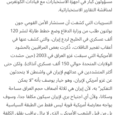
مسؤولون كبار في أجهزة الاستخبارات مع قيادات الكونغرس
لمناقشة التقارير الاستخباراتية.
التسريبات التي كشفت أن مستشار الأمن القومي جون
بولتون طلب من وزارة الدفاع وضع خطط طارئة لنشر 120
ألف عسكري في الخليج لردع إيران، والتي كشف عنها في
أعقاب تفجير الناقلات، ذّكرت بعض المراقبين بالحشود
الأمريكية التي سبقت غزو العراق في 2003 (حين حشدت
الولايات المتحدة حوالي 150 ألف عسكري آنذاك). ولكن حتى
أكثر المتشددين في عدائهم لإيران في واشنطن لا يتحدثون
عن غزو أمريكي لإيران، وهو خيار يوصف بأنه “لا يمكن
التفكير” به، لأن إيران هي ثلاثة أضعاف حجم العراق مساحة
وسكانا، ولأن أي اجتياح بري لإيران سيكون مكلفا جدا، وسوف
يواجه معارضة أمريكية قوية ليس فقط من الطبقة السياسية
بل من قبل الشعب الأمريكي، الذي لا يزال يراقب بقلق الكلفة