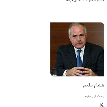
هشام ملحم
باحث غير مقيم