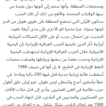
ومجتمعات المنطقة، وأنها ستجر إلى أتونها دول بعيدة من
بينها الولايات المتحدة، والأهم من ذلك أن تلك الحرب
ستكون الأولى التي ستضع المنطقة على طريق طويل من الدم
كونها ستولد حربا مدمرة تلو الأخرى على مدى أربعة عقود.
الحديث عن احتمال حرب، أو على الأقل اشتباكات أمريكية-
أيرانية ذّكر الذين عايشوا الحرب العراقية-الإيرانية بأن البحرية
الأمريكية خلال الحرب العراقية-الإيرانية استهدفت البحرية
الإيرانية ودمرت بعضا من سفنها وزوارقها وقصفت منصات
النفط الإيرانية في الخليج، لا بل أنها في صيف 1988
أسقطت طائرة إيرانية مدنية قتل فيها 290 راكبا وملاحا، في
خطأ مأساوي أحرج واشنطن لزمن طويل. غزو إيران خلق أطول
حرب نظامية في القرن العشرين، وأدى إلى قتل مئات الآلاف
من العسكريين والمدنيين في البلدين، قبل انتهاء الحرب في
1988 بعد انهاك البلدين بشكل شامل. خرج العراق من الحرب