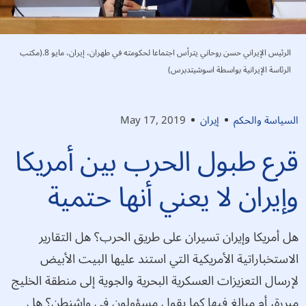
الرئيس الإيراني حسن روحاني يترأس اجتماعا لحكومته في طهران، إيران، مايو 8.(مكتب
الرئاسة الإيرانية بواسطة اسوشيتدبرس)
السياسة والحكم
إيران
May 17, 2019
قرع طبول الحرب بين أمريكا
وإيران لا يعني أنها حتمية
هل أمريكا وإيران تسيران على طريق الحرب؟ هل التقارير
الاستخباراتية الأمريكية التي استند عليها البيت الأبيض
لإرسال التعزيزات العسكرية البحرية والجوية إلى منطقة الخليج
مبررة، أم مبالغ فيها كما يقول مسؤولون في واشنطن؟ هل