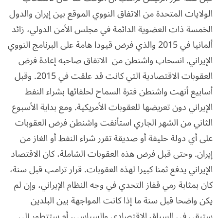
الولايات المتحدة من الاتفاق النووي الموقع بين إيران والدول
الخمسة ذات العضوية الدائمة في مجلس الأمن الدولي، زائد
ألمانيا في 2015 والذي فرض قيودا هامة على البرنامج النووي
الإيراني. انسحاب واشنطن من الاتفاق صاحبه إعادة فرض
العقوبات الاقتصادية التي كانت قد علقت في 2015. وقبل
أسابيع أنهت واشنطن فترة السماح لحلفائها بشراء النفط
الإيراني دون تعريضها للعقوبات الأمريكية. ومع بداية الأسبوع
الثاني من الشهر الجاري استأنفت واشنطن فرض العقوبات
على أي دولة حليفة أو صديقة تقرر شراء النفط أو الغاز من
إيران. وحتى قبل فرض هذه العقوبات الشاملة، كان الاقتصاد
الإيراني يدفع ثمنا كبيرا لهذه العقوبات. قرار ترامب قبل سنة،
كان بمثابة رمي قفاز التحدي في وجه النظام الإيراني، وإن لم
يكن واضحا قبل سنة ما إذا كانت المواجهة بين البلدين
ستبقى في السياق الاقتصادي والسياسي، أم ستتطور إلى