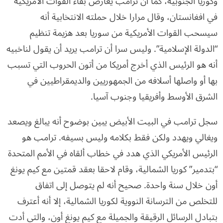
وكوريا الجنوبية، كما أن ترامب يعارض بقاء القوات الأمريكية
في افغانستان، وقال مرارا خلال حملته الانتخابية أنه
سيسحب القوات الأمريكية من سوريا بعد هزيمة تنظيم
“الدولة الإسلامية”. وليس سرا أن ترامب يريد أن يقول لناخبيه
أنه هو الرئيس الذي أخرج أمريكا من أتون الحروب التي تسبب
بها أو واصلها أسلافه من الجمهوريين والديمقراطيين في
الشرق الأوسط وأفريقيا وجنوب آسيا.
سجل ترامب في البيت الأبيض يبين بوضوح أنه يبالغ ويصعد
ويغالي ويهدد ولكن فقط بكلامه وليس بسيفه. ترامب هو
الرئيس الأمريكي الذي هدد في خطاب ألقاه في الأمم المتحدة
“بتدمير” كوريا الشمالية، وقام لاحقا بعقد قمتين مع كيم يونغ
أون خلال سنة واحدة. صحيح أنه لم يتوصل إلى اتفاق
للتخلص من الترسانة النووية لكوريا الشمالية، إلا أنه أعترف
بتبادل الرسائل الرقيقة والجميلة مع كيم يونغ أون، والتي أدت