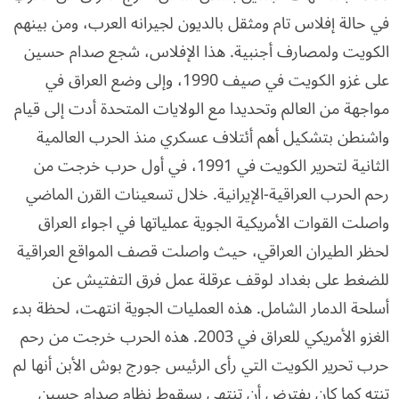
في حالة إفلاس تام ومثقل بالديون لجيرانه العرب، ومن بينهم
الكويت ولمصارف أجنبية. هذا الإفلاس، شجع صدام حسين
على غزو الكويت في صيف 1990، وإلى وضع العراق في
مواجهة من العالم وتحديدا مع الولايات المتحدة أدت إلى قيام
واشنطن بتشكيل أهم أئتلاف عسكري منذ الحرب العالمية
الثانية لتحرير الكويت في 1991، في أول حرب خرجت من
رحم الحرب العراقية-الإيرانية. خلال تسعينات القرن الماضي
واصلت القوات الأمريكية الجوية عملياتها في اجواء العراق
لحظر الطيران العراقي، حيث واصلت قصف المواقع العراقية
للضغط على بغداد لوقف عرقلة عمل فرق التفتيش عن
أسلحة الدمار الشامل. هذه العمليات الجوية انتهت، لحظة بدء
الغزو الأمريكي للعراق في 2003. هذه الحرب خرجت من رحم
حرب تحرير الكويت التي رأى الرئيس جورج بوش الأبن أنها لم
تنته كما كان يفترض أن تنتهي بسقوط نظام صدام حسين