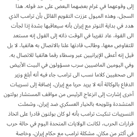
إلى وقوعهما في غرام بعضهما البعض على حد قوله. هذا
السجل، وهذه الميول عززت التقويم القائل بأن ترامب الذي
هدد في بداية التوتر مع إيران بأنه سيعاقبها بشدة إذا لجأت
الى القوة، عاد تقريبا في الوقت ذاته إلى القول إنه مستعد
للتفاوض معها، وطالب قادتها علنا بالاتصال به هاتفيا، لا بل
قيل إنه أعطى الإيرانيين عبر وسطاء رقما هاتفيا للاتصال به.
وفي اليومين الماضيين سرب مسؤولون في البيت الأبيض
الى صحفيين كلاما نسب الى ترامب جاء فيه أنه أبلغ وزير
الدفاع بالوكالة أنه لا يريد حربا مع إيران، إضافة إلى تسريبات
أخرى إشارت إلى انزعاج الرئيس من مواقف المستشار بولتون
المتشددة وتلويحه بالخيار العسكري ضد إيران، وشملت
التسريبات تنكيت ترامب بأنه لو كان بولتون قادرا على اتخاذ
قرارات الحرب، لكانت الولايات المتحدة اليوم في حالة حرب
في أكثر من مكان. مشكلة ترامب مع حكام إيران، وخاصة