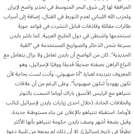
المرافقة لها إلى شرق البحر المتوسط في تحذير واضح لإيران
ولحزب الله اللبناني لعدم التورط في القتال، إضافة إلى أسراب
طائرات مقاتلة وقاذفات قنابل انتشرت في قواعد جوية
تستخدمها واشنطن في دول الخليج العربية. كما باشر بايدن
بسرعة شحن الذخائر والصواريخ المستخدمة في “القبة
الحديدية”. كان من الواضح أن بايدن تعامل ولا يزال يتعامل مع
النزاع الراهن بصفته صديقًا قديمًا ووفيًا لإسرائيل، وهو
المعروف بترديده لعبارة “أنا صهيوني، وأنت لست بحاجة لأن
تكون يهودياً لتكون صهيونياً”. وعلى الرغم من أن علاقات
نتنياهو مع الرئيس الأسبق باراك أوباما اتسمت بالتوتر
والخلافات الحادة، (خلال احدى زيارات بايدن لإسرائيل كنائب
لأوباما، استقبله نتنياهو بالإعلان عن بناء مستوطنة جديدة،
وقبل بضعة أشهر وصف بايدن حكومة نتنياهو بأنها الأكثر
تطرفًا في تاريخ إسرائيل)، إلا أن ذلك لم يمنعه من تلبية دعوة