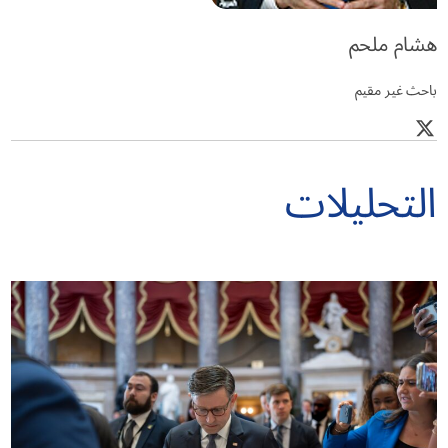
هشام ملحم
باحث غير مقيم
التحليلات