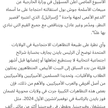
الأسبوع الماضي أعلن المسؤول في وزارة الخارجية عن
مبيعات الأسلحة جوش بول استقالته احتجاجا على ما أسماه
“الدعم الأعمى لجهة واحدة ” [إسرائيل]، الذي اعتبره “قصير
النظر، ومدّمر وغير عادل، ويتناقض مع جميع القيم التي ننادي
بها علنًا”.
وأي نظرة على طبيعة التظاهرات الاحتجاجية في الولايات
المتحدة توضح أن الرئيس بايدن يجازف بخسارة شرائح
اجتماعية انتخابية لا يستطيع تجاهلها أو إغضابها قبل أشهر
قليلة من بدء السباق إلى البيت الأبيض. المتظاهرون يمثلون
الطلاب والأقليات، وتحديدا المسلمين الأميركيين والأميركيين
من أصل أفريقي والعرب الأميركيين. والأهم من ذلك، فإن
بعض هذه التظاهرات الكبيرة جرت في ولايات محورية لضمان
فوز بايدن بالرئاسة في نوفمبر/تشرين الأول 2024، مثل
ميتشغان وفيرجينيا. ويقطن في فيرجينيا أكثر من مائتي ألف