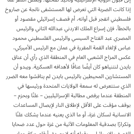
إذا كانت الضربة التي تعرض لها المستشفى ناتجة عن صاروخ
فلسطيني انفجر قبل أوانه، أم قصف إسرائيلي مقصود أو
بالخطأ، فإن إسراع الملك الاردني عبدالله الثاني والرئيس
المصري عبد الفتاح السيسي والرئيس الفلسطيني محمود
عباس لإلغاء القمة المقررة في عمان مع الرئيس الأميركي،
عكس المزاج الشعبي العام في المنطقة الذي رأي أن عناق
بايدن لنتنياهو كان أيضًا عناقًا لأهدافه العسكرية. ويبدو أن
المستشارين المحيطين بالرئيس بايدن لم يناقشوا معه الضرر
الذي ستتعرض له سمعة الولايات المتحدة ورئيسها في
المنطقة عندما يرفض مطالبة الإسرائيليين – علنًا وبحزم –
بوقف مؤقت على الأقل لإطلاق النار لإيصال المساعدات
الانسانية لسكان غزة، أو ما الذي يعنيه عندما يشكك علنًا
وتكرارًا بصدقية المعلومات الآتية من غزة حول عدد ضحايا
القصف الإسرائيلي، وقوله أنه لا يصدق أرقام حركة حماس.