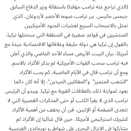
(الذي تراجع عنه ترامب مؤقتا) باستقالة وزير الدفاع السابق
جيمس ماتيس. برر ترامب ضوءه الأخضر لأردوغان، الذي
تمثل بالانسحاب السريع لعشرات الجنود الأمريكيين
المنتشرين في قواعد صغيرة في المنطقة التي ستحتلها تركيا،
بالقول إن تركيا هي دولة حليفة وعلاقاتها الاقتصادية جيدة مع
أمريكا. بيان البيت الأبيض مساء الأحد الماضي والذي أعلن
فيه ترامب سحب القوات الأمريكية لم يذكر الأكراد بالاسم.
ومع أن ترامب قال في الأيام الماضية، كم يحب الأكراد
“الشعب المتميز” و”المقاتلين الجيدين”، إلا أنه كان دائما
يعود لموازنة ذلك بالعلاقات القوية مع تركيا. ويبدو أن الرئيس
ترامب الذي لا يقرأ الكتب أو حتى المذكرات القصيرة التي لا
تتعدى الصفحة أو الإثنين، قرر أن يخفف من أهمية الأكراد
كشريك استراتيجي لأمريكا، حين قال شاكيا إن الأكراد لم
يشاركوا في الإنزال البحري على شواطيء نورماندي الفرنسية