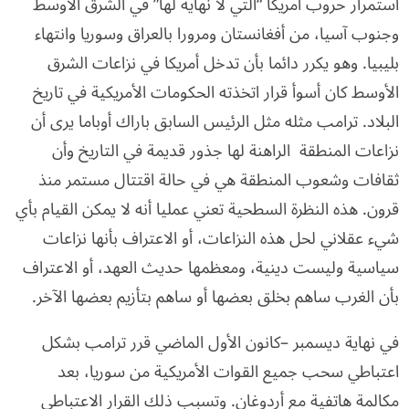
استمرار حروب أمريكا “التي لا نهاية لها” في الشرق الأوسط
وجنوب آسيا، من أفغانستان ومرورا بالعراق وسوريا وانتهاء
بليبيا. وهو يكرر دائما بأن تدخل أمريكا في نزاعات الشرق
الأوسط كان أسوأ قرار اتخذته الحكومات الأمريكية في تاريخ
البلاد. ترامب مثله مثل الرئيس السابق باراك أوباما يرى أن
نزاعات المنطقة الراهنة لها جذور قديمة في التاريخ وأن
ثقافات وشعوب المنطقة هي في حالة اقتتال مستمر منذ
قرون. هذه النظرة السطحية تعني عمليا أنه لا يمكن القيام بأي
شيء عقلاني لحل هذه النزاعات، أو الاعتراف بأنها نزاعات
سياسية وليست دينية، ومعظمها حديث العهد، أو الاعتراف
بأن الغرب ساهم بخلق بعضها أو ساهم بتأزيم بعضها الآخر.
في نهاية ديسمبر –كانون الأول الماضي قرر ترامب بشكل
اعتباطي سحب جميع القوات الأمريكية من سوريا، بعد
مكالمة هاتفية مع أردوغان. وتسبب ذلك القرار الاعتباطي