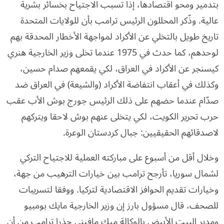
بتدمير ومحو اقتصادها، إذا تسبب الاجتياح بخسائر بشرية
عالية. وذّكر المحللون الرئيس ترامب بأن للولايات المتحدة
تاريخ طويل بالتخلي عن الأكراد لمواجهة الأخطار المحدقة بهم
لوحدهم، كما حدث في 1975 عندما تخلى وزير الخارجية هنري
كيسنجر عن الأكراد في العراق، لكي يقمعهم صدام حسين،
وكذلك في أعقاب انتفاضة الأكراد (والشيعة) في العراق ضد
صدّام عندما حضهم على ذلك الرئيس جورج بوش الأب عقب
حرب تحرير الكويت، لكي يتخلى عنهم بوش لاحقا ويتركهم
لاصدقائهم الحقيقيين: جبال كردستان الوعرة.
وخلال أقل من أسبوع على مباركته العملية للاجتياح التركي
لشمال سوريا، تأرجح ترامب بين خيارات الترهيب من جهة،
وخيارات تقديم الحوافز الاقتصادية لتركيا. ووفقا لتسريبات
للصحف، قال مسؤول بارز إن وزير الخارجية مايك بومبيو
ومدير البيت الأبيض بالوكالة ميك مافيني حذرا ترامب من أن