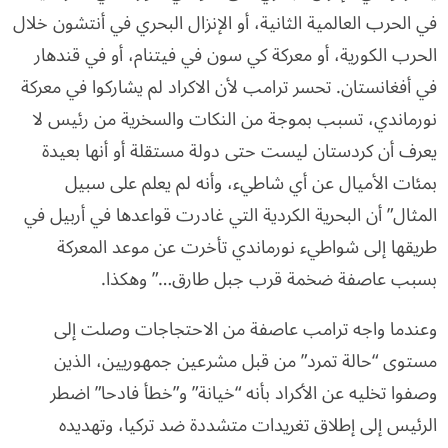
في الحرب العالمية الثانية، أو الإنزال البحري في أنتشون خلال
الحرب الكورية، أو معركة كي سون في فيتنام، أو في قندهار
في أفغانستان. تحسر ترامب لأن الاكراد لم يشاركوا في معركة
نورماندي، تسبب بموجة من النكات والسخرية من رئيس لا
يعرف أن كردستان ليست حتى دولة مستقلة أو أنها بعيدة
بمئات الأميال عن أي شاطيء، وأنه لم يعلم على سبيل
المثال” أن البحرية الكردية التي غادرت قواعدها في أربيل في
طريقها إلى شواطيء نورماندي تأخرت عن موعد المعركة
بسبب عاصفة ضخمة قرب جبل طارق…” وهكذا.
وعندما واجه ترامب عاصفة من الاحتجاجات وصلت إلى
مستوى “حالة تمرد” من قبل مشرعين جمهوريين، الذين
وصفوا تخليه عن الأكراد بأنه “خيانة” و”خطأ فادحا” اضطر
الرئيس إلى إطلاق تغريدات متشددة ضد تركيا، وتهديده