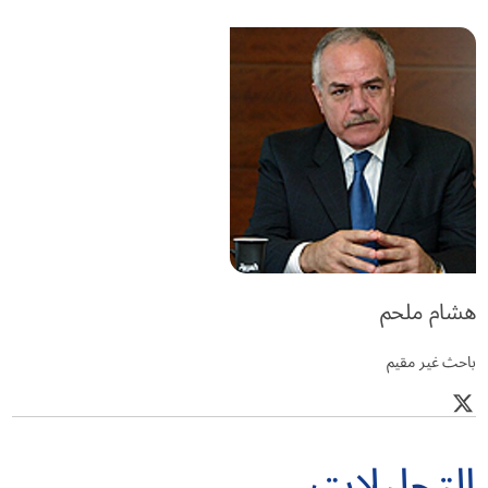
هشام ملحم
باحث غير مقيم
التحليلات