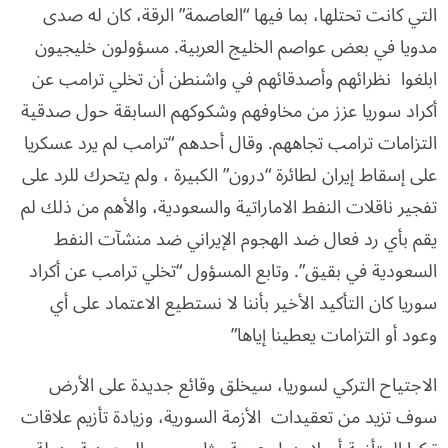
التي كانت تحتلها، بما فيها “العاصمة” الرقة، كان له صدى
مدويا في بعض عواصم الخليج العربية. مسؤولون خليجيون
ابلغوا نظرائهم وأصدقائهم في واشنطن أن تخلي ترامب عن
أكراد سوريا عزز من مخاوفهم وشكوكهم السابقة حول صدقية
التزامات ترامب تجاههم. وقال أحدهم “ترامب لم يرد عسكريا
على إسقاط إيران لطائرة “درون” الكبيرة ، ولم يتحرك للرد على
تفجير ناقلات النفط الاماراتية والسعودية، والأهم من ذلك لم
يقم بأي رد فعال ضد الهجوم الإيراني ضد منشآت النفط
السعودية في بقيق”. وتابع المسؤول “تخلي ترامب عن أكراد
سوريا كان التأكيد الأخير بأننا لا نستطيع الاعتماد على أي
وعود أو التزامات يعطينا إياها”
الاجتياح التركي لسوريا، سيخلق وقائع جديدة على الأرض
سوف تزيد من تعقيدات الأزمة السورية، وزيادة تأزيم علاقات