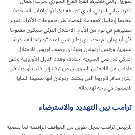
سوريا، والتي تعتبرها أنقرة الفرع السوري لحزب العمال
الكردستاني التركي، الذي تصنفه تركيا (والولايات المتحدة)
تنظيما إرهابيا، كمقدمة للقضاء على طموحات الأكراد بتقرير
مصيرهم في يوم من الأيام. الاحتلال التركي سيكون مفتوحا،
لأن أردوغان لم يحدد أي إطار زمني لمدة “زيارته” العسكرية
لسوريا. ورفض أردوغان بقوة أي وصف أوروبي للاحتلال
التركي للأراضي السورية احتلالا، وهدد الدول الأوروبية بخلق
طوفان من اللاجئين السوريين من تركيا إلى قلب أوروبا، في
ابتزاز سافر لأوروبا التي يعتقد أردوغان أنها ضعيفة للغاية
للصمود في وجه تهديداته.
ترامب بين التهديد والاسترضاء
للرئيس ترامب سجل طويل من المواقف الرافضة لما يسميه