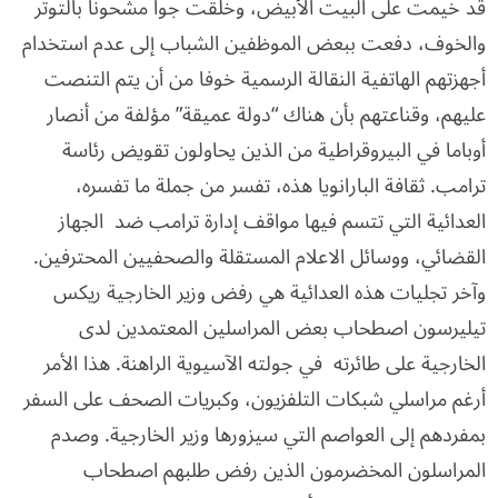
قد خيمت على البيت الأبيض، وخلقت جوا مشحونا بالتوتر
والخوف، دفعت ببعض الموظفين الشباب إلى عدم استخدام
أجهزتهم الهاتفية النقالة الرسمية خوفا من أن يتم التنصت
عليهم، وقناعتهم بأن هناك “دولة عميقة” مؤلفة من أنصار
أوباما في البيروقراطية من الذين يحاولون تقويض رئاسة
ترامب. ثقافة البارانويا هذه، تفسر من جملة ما تفسره،
العدائية التي تتسم فيها مواقف إدارة ترامب ضد الجهاز
القضائي، ووسائل الاعلام المستقلة والصحفيين المحترفين.
وآخر تجليات هذه العدائية هي رفض وزير الخارجية ريكس
تيليرسون اصطحاب بعض المراسلين المعتمدين لدى
الخارجية على طائرته في جولته الآسيوية الراهنة. هذا الأمر
أرغم مراسلي شبكات التلفزيون، وكبريات الصحف على السفر
بمفردهم إلى العواصم التي سيزورها وزير الخارجية. وصدم
المراسلون المخضرمون الذين رفض طلبهم اصطحاب