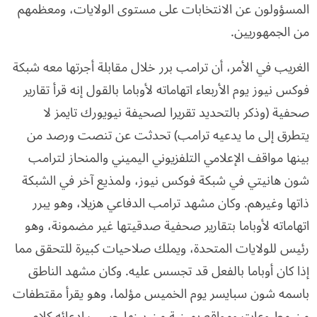
المسؤولون عن الانتخابات على مستوى الولايات، ومعظمهم
من الجمهوريين.
الغريب في الأمر، أن ترامب برر خلال مقابلة أجرتها معه شبكة
فوكس نيوز يوم الأربعاء اتهاماته لأوباما بالقول إنه قرأ تقارير
صحفية (وذكر بالتحديد تقريرا لصحيفة نيويورك تايمز لا
يتطرق إلى ما يدعيه ترامب) تحدثت عن تنصت ورصد من
بينها مواقف الإعلامي التلفزيوني اليميني والمنحاز لترامب
شون هانيتي في شبكة فوكس نيوز، ولمذيع آخر في الشبكة
ذاتها وغيرهم. وكان مشهد ترامب الدفاعي هزيلا، وهو يبرر
اتهاماته لأوباما بتقارير صحفية صدقيتها غير مضمونة، وهو
رئيس للولايات المتحدة، ويملك صلاحيات كبيرة للتحقق مما
إذا كان أوباما بالفعل قد تجسس عليه. وكان مشهد الناطق
باسمه شون سبايسر يوم الخميس مؤلما، وهو يقرأ مقتطفات
من مطبوعات ومواقع يمينية من بينها حسب ادعائه كلام