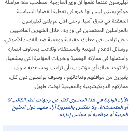
تيليرسون عندما علموا أن وزير الخارجية اصطحب معه مراسلة
موقع يميني ليس لها خبرة في تغطية القضايا السياسية
المعقدة في شرق آسيا. وحتى الآن لم يلتق تيليرسون
بالمراسلين المعتمدين في وزارته. خلال الشهرين الماضيين
دخل ترامب في معارك حقيقية ووهمية ضد القضاء الأمريكي،
ووسائل الاعلام المهنية والمستقلة، وتلاعب بمخاوف انصاره
واستغلها في معاركه الوهمية ونظريات المؤامرة التي يعشقها.
ولا توجد هناك أي مؤشرات بأن ترامب ومساعديه سوف
يغيرون من مواقفهم وقناعاتهم ، وسوف يواصلون دون كلل،
معاركهم الدونكيشوتية والحقيقية لوقت طويل.
الآراء الواردة في هذا المحتوى تعبّر عن وجهات نظر الكاتب/ة
أو المتحدث/ة، ولا تعكس بالضرورة آراء معهد دول الخليج
العربية أو موظفيه أو مجلس إدارته.