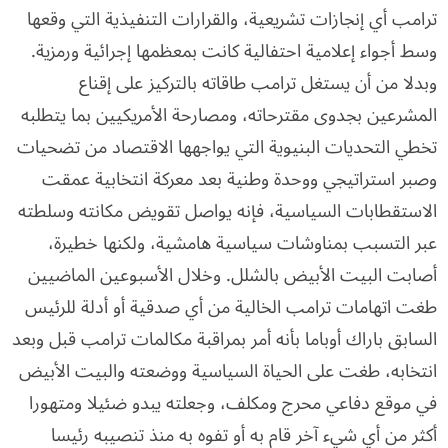
ترامب أي إنجازات تشريعية، والقرارات التنفيذية التي وقعها
وسط أجواء إعلامية احتفالية كانت بمعظمها إجرائية ورمزية.
وبدلا من أن يستغل ترامب طاقاته بالتركيز على إقناع
المشرعين بجدوى مقترحاته، ومصارحة الأمريكيين بما يتطلبه
تخطي التحديات البنيوية التي يواجهها الاقتصاد من تضحيات
وصبر استراتيجي ووحدة وطنية بعد معركة انتخابية عمقت
الاستقطابات السياسية، فإنه يواصل تقويض مكانته وسلطته
عبر التسبب بمناوشات سياسية هامشية، ولكنها خطيرة،
أصابت البيت الأبيض بالشلل. وخلال الأسبوعين الماضيين
طغت اتهامات ترامب الخالية من أي صدقية أو أدلة للرئيس
السابق باراك أوباما بأنه أمر بمراقبة مكالمات ترامب قبل وبعد
انتخابه، طغت على الحياة السياسية ووضعته والبيت الأبيض
في موقع دفاعي محرج ومكلف، وجعلته يبدو ضئيلا ومتهورا
أكثر من أي شيء آخر قام به أو تفوه به منذ تنصيبه رئيسا