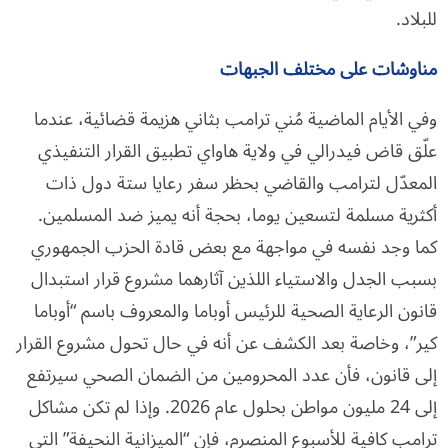
للبلاد.
مناوشات على مختلف الجبهات
وفي الأيام الماضية مُني ترامب بثاني هزيمة قضائية، عندما
علّق قاض فيدرالي في ولاية هاواي تطبيق القرار التنفيذي
المعدّل لترامب والقاضي بحظر سفر رعايا ستة دول ذات
أكثرية مسلمة لتسعين يوما، بحجة أنه يميز ضد المسلمين.
كما وجد نفسه في مواجهة مع بعض قادة الحزب الجمهوري
بسبب الجدل والاستياء اللذين آثارهما مشروع قرار استبدال
قانون الرعاية الصحية للرئيس أوباما والمعروف باسم “أوباما
كير”، وخاصة بعد الكشف عن أنه في حال تحول مشروع القرار
إلى قانون، فأن عدد المحرومين من الضمان الصحي سيرتفع
إلى 24 مليون مواطن بحلول عام 2026. وإذا لم تكن مشاكل
ترامب كافية للأسبوع المنصرم، فإن “الميزانية النحيفة” التي