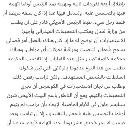
بإطلاق أربعة تغريدات نابية ومهينة ضد الرئيس أوباما اتهمه
فيها بالتجسس عليه، وتساءل فيها عما إذا كان سلفه مريضا أم
فقط رجل سيء. طبعا الرئيس الأمريكي قادر على أن يطلب
من وزارة العدل ومكتب التحقيقات الفيدرالي وأجهزة
الاستخبارات أن توضح له ما إذا كان هناك بالفعل أمر قضائي
يسمح بأعمال التنصت ومراقبة تحركات أي مواطن. وهناك
محكمة خاصة تصدر مثل هذه القرارات إذا تقدمت الحكومة
بطلب من هذا النوع مدعوما بالوثائق التي تبرر شكوك
السلطات بالشخص المستهدف. ولكن ترامب رفض ذلك،
وطلب من لجان الاستخبارات في الكونغرس أن تجري
التحقيقات بالتهم. ومع أن الناطق باسم البيت الأبيض شون
سبايسر حاول في الأيام الماضية الإيحاء بأن ترامب لم يتهم
أوباما بالتجسس عليه بالمعنى التقليدي، إلا أن ترامب وبعد
صمت استمر لاحدى عشر يوما، جدد اتهامه لأوباما مدعيا أن