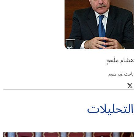
هشام ملحم
باحث غير مقيم
التحليلات