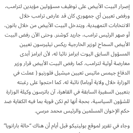
إصرار البيت الأبيض على توظيف مسؤولين مؤيدين لترامب،
ورفض تعيين أي جمهوري كان قد عارض ترامب خلال
الانتخابات التمهيدية. ويتدخل البيت الأبيض من خلال بانون،
أو صهر الرئيس ترامب، جاريد كوشنر. وحتى الآن رفض البيت
الأبيض السماح لوزير الخارجية ريكس تيليرسون تعيين
المسؤول السابق اليوت ابرامز نائبا له، لأن ابرامز أبدى
معارضة أولية لترامب. كما رفض البيت الأبيض قرار وزير
الدفاع جيمس ماتيس تعيين ميشيل فلورنيو ( عملت في
الوزارة خلال ولاية أوباما) نائبة له، كما احتجوا على رغبته
بتعيين السفيرة السابقة في القاهرة، آن باترسون وكيلة الوزارة
للشؤون السياسية، بحجة أنها لم تكن قوية بما فيه الكفاية ضد
حكم الإخوان المسلمين والرئيس محمد مرسي.
وجاء في تقرير لموقع بوليتيكو قبل أيام أن هناك “حالة بارانويا”