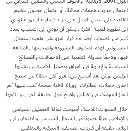
أيلول 2001 الإرهابية، والخوف الرسمي والشعبي الشرعي من
احتمال حدوث هجمات مماثلة، أو احتمال حصول تنظيم
القاعدة على سبيل المثال على مواد كيماوية او نووية تؤدي
إلى تطويره لقنبلة “قذرة”، يمكن أن تؤدي إلى التسبب بعدد
كبير من الضحايا. أيضا جاء قرار الغزو على خلفية استغلال
المسؤولين لهذه المخاوف المشروعة وتضخيمها والمبالغة
فيها، ولاحقًا محاولة التغطية على الاخفاقات والفضائح
السياسية والإدارية في العراق وتضليل الأميركيين بشأنها.
الرئيس بوش بعد أسابيع من الغزو ألقى خطابًا من سطح
احدى حاملات الطائرات، وورائه لافتة ضخمة كتب عليها “تم
انجاز المهمة”، في تضليل واضح حول حقيقة الحرب ونتائجها.
خلال السنوات اللاحقة، أصبحت ثقافة التضليل السياسي
والإعلامي جزءًا عضويًا من السجال السياسي والانتخابي في
البلاد. حقيقة أن كبريات الصحف الأميركية والمعلقين