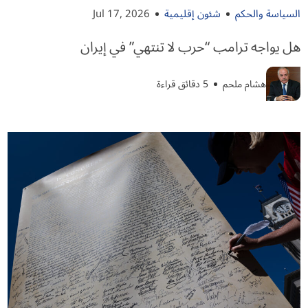
السياسة والحكم
شئون إقليمية
Jul 17, 2026
هل يواجه ترامب “حرب لا تنتهي” في إيران
هشام ملحم
5 دقائق قراءة