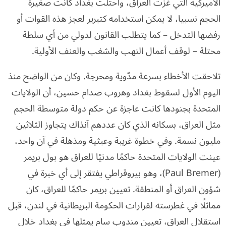
الأميركية التي غزت العراق، واحتلت بغداد كانت صغيرة
الحجم نسبيا، لا يمكن استخدامه كتبرير لعجز هذه القوات أو
رفضها التدخل – كما يتطلب القانون لدولي من أي سلطة
محتلة – لوقف أعمال النهب والشغب والعنف الأولية.
تلاحقت الأخطاء بسرعة مدّوية ومحرجة. وكان من الواضح منذ
اليوم الأول لسقوط بغداد وهروب صدام حسين، أن الولايات
المتحدة بجنودها كانت عاجزة عن حكم دولة متوسطة الحجم
مثل العراق، بسكانه الذي كان عددهم آنذاك يتجاوز الثلاثين
مليون نسمة. وفي خطوة غريبة وعبثية ومذهلة في آن واحد،
عينت الولايات المتحدة حاكمًا مدنيًا للعراق هو بول بريمر
(Paul Bremer)، وهو بيروقراطي يفتقر إلى أي خبرة في
شؤون العراق أو المنطقة. تعيين بريمر حاكمًا للعراق، كان
مماثلًا في غطرسته لقرارات الحكومة البريطانية في لندن، قبل
استقلال العراق، تعيين مندوب سام يمثلها في بغداد خلال