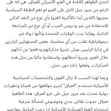
احدى الظواهر اللافتة في الغزو الأميركي للعراق، هي أنه على
الرغم من مرور جيل كامل على الغزو لم تقم الطبقة السياسية
بحزبيها (اللذين أيدا بالأكثرية الغزو) بأي نوع من النقد الذاتي
للاستفادة من عبر ودروس الحرب أو أي نوع من المراجعة
الذاتية. وهكذا بدت الولايات المتحدة وكأنها دولة غير
ديموقراطية تفلت من أي محاسبة. بعض المسؤولين البارزين
في إدارة الرئيس بوش نشروا مذكراتهم ودافعوا عن أدائهم
خلال الغزو، وبرروا أخطائهم، واستفادوا ماليًا من مثل هذه
المذكرات، وفعلوا ذلك دون خجل.
وربما لهذا السبب لا تزال القوى والشخصيات السياسية
الأميركية تستخدم “العراق” لتبرير مواقفها من قضايا وتطورات
دولية تحدث بعد مرور جيل على غزو العراق. هذه الظاهرة
تعرقل حدوث نقاش جدي وموضوعي لمسألة شرعية
استخدام القوة العسكرية الأميركية إذا دعت الحاجة. معارضو