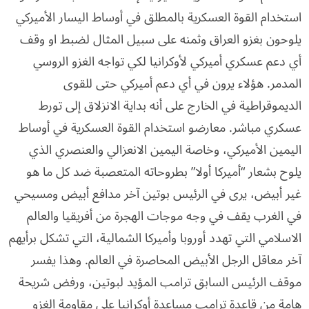
استخدام القوة العسكرية بالمطلق في أوساط اليسار الأميركي
يلوحون بغزو العراق وثمنه على سبيل المثال لضبط او وقف
أي دعم عسكري أميركي لأوكرانيا لكي تواجه الغزو الروسي
المدمر. هؤلاء يرون في أي دعم أميركي حتى للقوى
الديموقراطية في الخارج على أنه بداية الانزلاق إلى تورط
عسكري مباشر. معارضو استخدام القوة العسكرية في أوساط
اليمين الأميركي، وخاصة اليمين الانعزالي والعنصري الذي
يلوح بشعار “أميركا أولا” بطروحاته المتعصبة ضد كل ما هو
غير أبيض، يرى في الرئيس بوتين آخر مدافع أبيض ومسيحي
في الغرب يقف في وجه موجات الهجرة من أفريقيا والعالم
الاسلامي التي تهدد أوروبا وأميركا الشمالية، التي تشكل برأيهم
آخر معاقل الرجل الأبيض المحاصرة في العالم. وهذا يفسر
موقف الرئيس السابق ترامب المؤيد لبوتين، ورفض شريحة
هامة من قاعدة ترامب مساعدة أوكرانيا على مقاومة الغزو