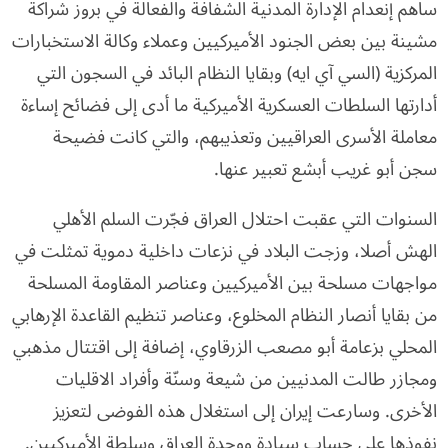
ساهم إنعدام الإدارة المدنية الشفافة والفعالة في بروز شراكة
مشينة بين بعض الجنود الأميركيين وعملاء وكالة الاستخبارات
المركزية (السي آي ايه) وبقايا النظام البائد في السجون التي
أدارتها السلطات العسكرية الأميركية ما أدى إلى فضائح إساءة
معاملة الأسرى العراقيين وتعذيبهم، والتي كانت فضيحة
سجن أبو غريب أبشع تعبير عنها.
السنوات التي عقبت احتلال العراق فجّرت السلم الأهلي
الهش أصلا، وزجت البلاد في نزعات داخلية دموية تمثلت في
مواجهات مسلحة بين الأميركيين وعناصر المقاومة المسلحة
من بقايا أنصار النظام المخلوع، وعناصر تنظيم القاعدة الإرهابي
المحلي بزعامة أبو مصعب الزرقاوي، إضافة إلى اقتتال مذهبي
ومجازر طالت المدنيين من شيعة وسنّة وأفراد الاقليات
الأخرى. وسارعت إيران إلى استغلال هذه الفوضى لتعزيز
نفوذها على حساب سيادة ووحدة العراق وسلطة الأميركيين.