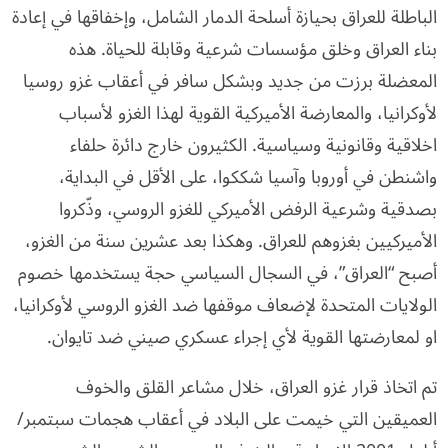
الباطلة للعراق بحيازة أسلحة الدمار الشامل، وإخفاقها في إعادة
بناء العراق وخلق مؤسسات شرعية وقابلة للحياة. هذه
المعضلة برزت من جديد وبشكل سافر في أعقاب غزو روسيا
لأوكرانيا، والمعارضة الأميركية القوية لهذا الغزو لأسباب
اخلاقية وقانونية وسياسية. الكثيرون خارج دائرة حلفاء
واشنطن في أوروبا وآسيا شككوا، على الأقل في البداية،
بصدقية وشرعية الرفض الأميركي للغزو الروسي، وذّكروا
الأميركيين بغزوهم للعراق. وهكذا بعد عشرين سنة من الغزو،
أصبح “العراق”، في السجال السياسي حجة يستخدمها خصوم
الولايات المتحدة لإضعاف موقفها ضد الغزو الروسي لأوكرانيا،
او لمعارضتها القوية لأي إجراء عسكري صيني ضد تايوان.
تم اتخاذ قرار غزو العراق، خلال مشاعر القلق والخوف
العميقين التي خيمت على البلاد في أعقاب هجمات سبتمبر/