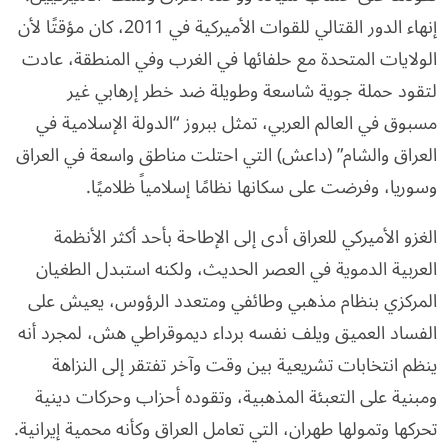
إنهاء الدور القتالي للقوات الأميركية في 2011، كان مؤقتًا لأن
الولايات المتحدة مع حلفائها في الغرب وفي المنطقة، عادت
لتقود حملة جوية شاسعة وطويلة ضد خطر إرهابي غير
مسبوق في العالم العربي، تمثل ببروز “الدولة الإسلامية في
العراق والشام” (داعش) التي احتلت مناطق واسعة في العراق
وسوريا، وفرضت على سكانها نظامًا إسلامياً ظلاميًا.
الغزو الأميركي للعراق أدى إلى الإطاحة بأحد أكثر الأنظمة
العربية الدموية في العصر الحديث، ولكنه استبدل الطغيان
المركزي بنظام مذهبي وطائفي ومتعدد الرؤوس، يعيش على
الفساد العميق ويلف نفسه برداء ديموقراطي هش، لمجرد أنه
ينظم انتخابات تشريعية بين وقت وآخر تفتقر إلى النزاهة
ومبنية على التعبئة المذهبية، وتقوده أحزاب وحركات دينية
تحركها وتمولها طهران، التي تعامل العراق وكأنه محمية إيرانية.