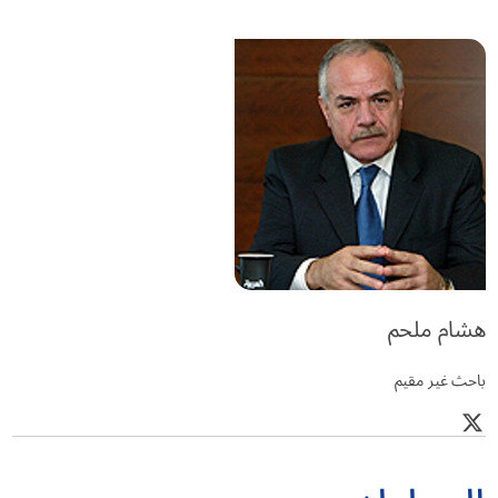
هشام ملحم
باحث غير مقيم