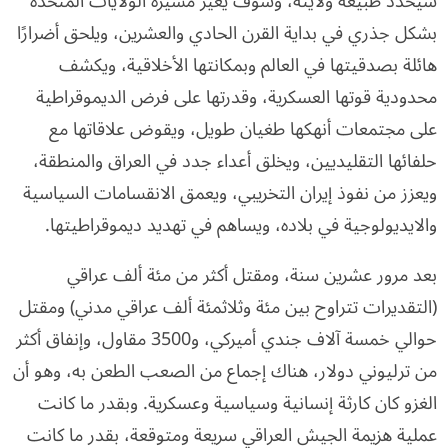
سيحدد طبيعة ولايته، وسوف يغير مسيرة الولايات المتحدة
بشكل جذري في بداية القرن الحادي والعشرين، ويلحق أضرارًا
هائلة بصدقيتها في العالم وبمكانتها الأخلاقية، ويكشف
محدودية قوتها العسكرية، وقدرتها على فرض الديموقراطية
على مجتمعات أنهكها طغيان طويل، ويقوض علاقاتها مع
حلفائها التقليديين، ويخلق أعداء جدد في العراق والمنطقة،
ويعزز من نفوذ إيران التخريبي، ويعمق الانقسامات السياسية
والايديولوجية في بلاده، ويساهم في تهديد ديموقراطيتها.
بعد مرور عشرين سنة، ومقتل أكثر من مئة ألف عراقي
(التقديرات تتراوح بين مئة وثلاثمئة ألف عراقي مدني) ومقتل
حوالي خمسة آلاف جندي أميركي، و3500 مقاول، وإنفاق أكثر
من ترليوني دولار، هناك إجماع من الصعب الطعن به، وهو أن
الغزو كان كارثة إنسانية وسياسية وعسكرية. وبقدر ما كانت
عملية هزيمة الجيش العراقي سريعة ومتوقعة، بقدر ما كانت