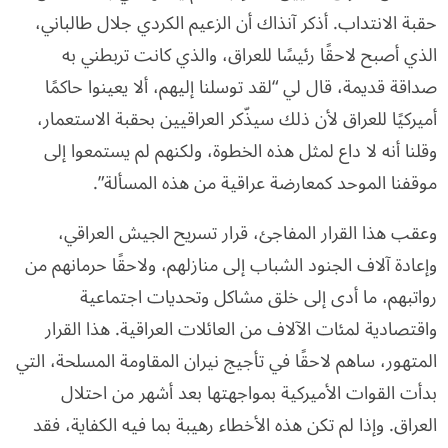
حقبة الانتداب. أذكر آنذاك أن الزعيم الكردي جلال طالباني،
الذي أصبح لاحقًا رئيسًا للعراق، والذي كانت تربطني به
صداقة قديمة، قال لي “لقد توسلنا إليهم، ألا يعينوا حاكمًا
أميركيًا للعراق لأن ذلك سيذّكر العراقيين بحقبة الاستعمار،
وقلنا أنه لا داع لمثل هذه الخطوة، ولكنهم لم يستمعوا إلى
موقفنا الموحد كمعارضة عراقية من هذه المسألة”.
وعقب هذا القرار المفاجئ، قرار تسريح الجيش العراقي،
وإعادة آلاف الجنود الشباب إلى منازلهم، ولاحقًا حرمانهم من
رواتبهم، ما أدى إلى خلق مشاكل وتحديات اجتماعية
واقتصادية لمئات الآلاف من العائلات العراقية. هذا القرار
المتهور، ساهم لاحقًا في تأجيج نيران المقاومة المسلحة، التي
بدأت القوات الأميركية بمواجهتها بعد أشهر من احتلال
العراق. وإذا لم تكن هذه الأخطاء رهيبة بما فيه الكفاية، فقد