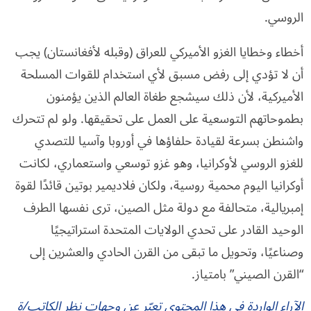
الروسي.
أخطاء وخطايا الغزو الأميركي للعراق (وقبله لأفغانستان) يجب
أن لا تؤدي إلى رفض مسبق لأي استخدام للقوات المسلحة
الأميركية، لأن ذلك سيشجع طغاة العالم الذين يؤمنون
بطموحاتهم التوسعية على العمل على تحقيقها. ولو لم تتحرك
واشنطن بسرعة لقيادة حلفاؤها في أوروبا وآسيا للتصدي
للغزو الروسي لأوكرانيا، وهو غزو توسعي واستعماري، لكانت
أوكرانيا اليوم محمية روسية، ولكان فلاديمير بوتين قائدًا لقوة
إمبريالية، متحالفة مع دولة مثل الصين، ترى نفسها الطرف
الوحيد القادر على تحدي الولايات المتحدة استراتيجيًا
وصناعيًا، وتحويل ما تبقى من القرن الحادي والعشرين إلى
“القرن الصيني” بامتياز.
الآراء الواردة في هذا المحتوى تعبّر عن وجهات نظر الكاتب/ة