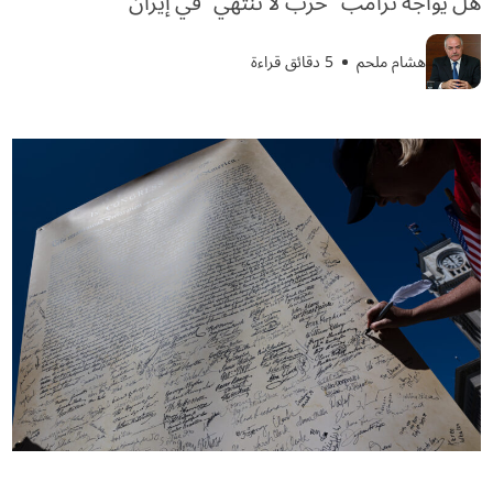
هل يواجه ترامب “حرب لا تنتهي” في إيران
هشام ملحم
5 دقائق قراءة