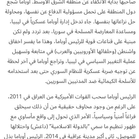
صاحبها بداية الانكفاء عن منطقة الشرق الأوسط. أوباما شجع
دول المنطقة على تحمل مسؤولية الدفاع عن نفسها، ومحاولة
حل نزاعاتها بنفسها. جاء تدخل إدارة أوباما عسكرياً في ليبيا،
ومساعدة المعارضة المسلحة في سوريا، بعد تردد ولم تكن
مبنية على قناعات قوية للرئيس أوباما، وهذا ما يفسر اخفاق
واشنطن (وحلفائها الأوروبيين والعرب) في متابعة وتسهيل
عملية التغيير السياسي في ليبيا، وتراجع أوباما في آخر لحظة
عن توجيه ضربة عسكرية للنظام السوري حتى بعد استخدامه
للأسلحة الكيمائية ضد المدنيين السوريين.
الرئيس أوباما سحب القوات الأميركية من العراق في 2011،
على الرغم من وجود مخاوف حقيقية من أن ذلك سيخلق
فراغاً أمنياً وسياسياً، الأمر الذي تحول إلى واقع مأساوي مع
ظهور تنظيم ما سمي “بالدولة الاسلامية” (داعش) واحتلالها
للموصل، ثاني أكبر مدينة عراقية في 2014. الرئيس أوباما بذل