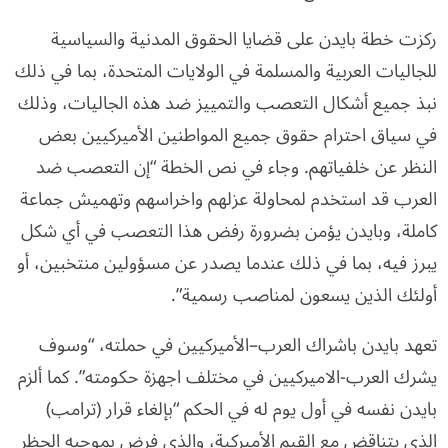
ركزت خطة بايدن على قضايا الحقوق المدنية والسياسية
للجاليات العربية والمسلمة في الولايات المتحدة، بما في ذلك
نبذ جميع أشكال التعصب والتمييز ضد هذه الجاليات، وذلك
في سياق احترام حقوق جميع المواطنين الأميركيين بعض
النظر عن خلفياتهم. وجاء في نص الخطة “إن التعصب ضد
العرب قد استخدم لمحاولة عزلهم واخراسهم وتهميش جماعة
كاملة، وبايدن يؤمن بضرورة رفض هذا التعصب في أي شكل
يبرز فيه، بما في ذلك عندما يصدر عن مسؤولين منتخبين، أو
أولئك الذين يسعون لمناصب رسمية”.
تعهد بايدن باشراك العرب–الأميركيين في حملته، “وسوف
يشرك العرب-الاميركيين في مختلف اجهزة حكومته”. كما ألزم
بايدن نفسه في أول يوم له في الحكم “بإلغاء قرار (ترامب)
الذي يتناقض مع القيم الأميركية، والذي فرض بموجبه الحظر