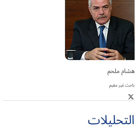
هشام ملحم
باحث غير مقيم
التحليلات