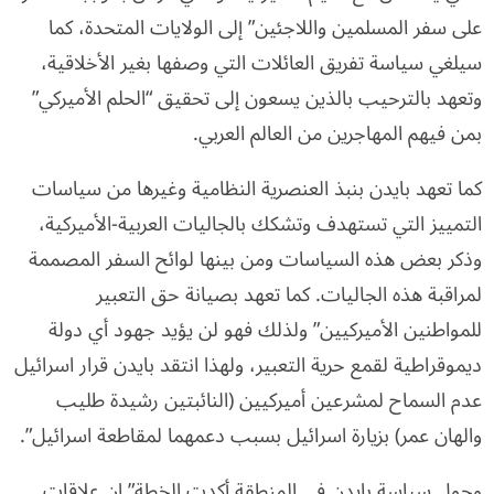
على سفر المسلمين واللاجئين” إلى الولايات المتحدة، كما
سيلغي سياسة تفريق العائلات التي وصفها بغير الأخلاقية،
وتعهد بالترحيب بالذين يسعون إلى تحقيق “الحلم الأميركي”
بمن فيهم المهاجرين من العالم العربي.
كما تعهد بايدن بنبذ العنصرية النظامية وغيرها من سياسات
التمييز التي تستهدف وتشكك بالجاليات العربية-الأميركية،
وذكر بعض هذه السياسات ومن بينها لوائح السفر المصممة
لمراقبة هذه الجاليات. كما تعهد بصيانة حق التعبير
للمواطنين الأميركيين” ولذلك فهو لن يؤيد جهود أي دولة
ديموقراطية لقمع حرية التعبير، ولهذا انتقد بايدن قرار اسرائيل
عدم السماح لمشرعين أميركيين (النائبتين رشيدة طليب
والهان عمر) بزيارة اسرائيل بسبب دعمهما لمقاطعة اسرائيل”.
وحول سياسة بايدن في المنطقة أكدت الخطة” ان علاقات