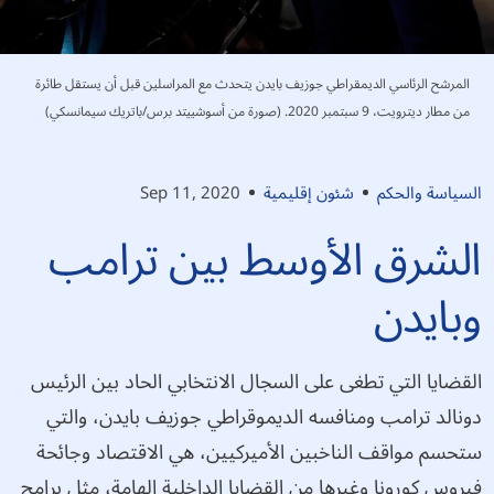
المرشح الرئاسي الديمقراطي جوزيف بايدن يتحدث مع المراسلين قبل أن يستقل طائرة
من مطار ديترويت، 9 سبتمبر 2020. (صورة من أسوشييتد برس/باتريك سيمانسكي)
السياسة والحكم
شئون إقليمية
Sep 11, 2020
الشرق الأوسط بين ترامب
وبايدن
القضايا التي تطغى على السجال الانتخابي الحاد بين الرئيس
دونالد ترامب ومنافسه الديموقراطي جوزيف بايدن، والتي
ستحسم مواقف الناخبين الأميركيين، هي الاقتصاد وجائحة
فيروس كورونا وغيرها من القضايا الداخلية الهامة، مثل برامج