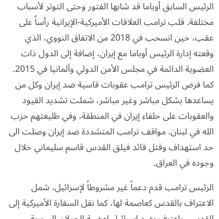
الرئيس السابق أوباما قد شابها الفتور وحتى التوتر لأسباب
مختلفة. قلب ترامب العلاقات الأميركية-الإيرانية رأساً على
عقب، حين انسحب في 2018 من الاتفاق النووي، الذي
وقعته إدارة الرئيس أوباما مع إيران، إضافة إلى الدول ذات
العضوية الدائمة في مجلس الأمن الدولي وألمانيا في 2015.
كما فرض الرئيس ترامب عقوبات قاسية ضد إيران وكل من
يساعدها بشكل مباشر وغير مباشر، شملت تشديد القيود
والعقوبات على حلفاء إيران في المنطقة، وفي طليعتهم حزب
الله في لبنان. مواقف ترامب المتشددة ضد إيران وصلت الى
حد استهداف وقتل قائد فيلق القدس قاسم سليماني خلال
وجوده في العراق.
الرئيس ترامب قدم دعماً غير مشروطاً لإسرائيل، شمل
الاعتراف بالقدس كعاصمة لها، كما نقل السفارة الأميركية إلى
القدس، واعترف بضم اسرائيل لهضبة الجولان السورية