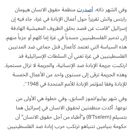
وفي الشهر ذاته،
أصدرت
منظمة حقوق الانسان هيومان
رايتس واتش تقريراً حول أعمال الإبادة في غزة، جاء فيه إن
إسرائيل “قامت عن قصد بخلق الظروف المعيشية الهادفة
إلى تدمير الفلسطينيين جسدياً في غزة إما كلهم أو جزءاً منهم.
هذه السياسة التي تعتمد كأعمال قتل جماعي ضد المدنيين
الفلسطينيين في غزة تعني أن السلطات الإسرائيلية قد
ارتكبت جريمة الإبادة ضد الإنسانية، والجريمة لا تزال مستمرة.
وهذه الجريمة ترقى إلى مستوى واحد من الأعمال الخمسة
للإبادة وفقا لمؤتمر الإبادة للأمم المتحدة في 1948″.
وفي شهر يوليو/تموز السابق، وفي خطوة هي الأولى من
نوعها، أكدت منظمتين لحقوق الانسان في إسرائيل هما
بتسيلم (B’Tselem) و”أطباء من أجل حقوق الانسان” أن
حكومة بنيامين نتنياهو ترتكب حرب إبادة ضد الفلسطينيين