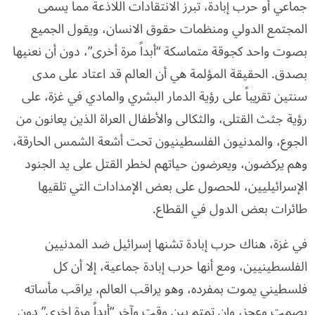
جماعي أو حرب إبادة، تبرز الانتقادات اللاذعة مما يسمى
المجتمع الدولي ومنظمات حقوق الانسان، ويقول الجميع
بصوت واحد كجوقة متماسكة “أبداً مرة أخرى”، دون أن نعنيها
بصدق. الحقيقة المؤلمة هي أن العالم قد اعتاد على مدى
سنتين تقريباً على رؤية الدمار البشري والمادي في غزة، على
رؤية جثث القتلى، والثكالى والأطفال العراة الذين يعانون من
الجوع، والمدنيون الفلسطينيون تحت أشعة الشمس الحارقة،
وهم يركضون، ويعرضون حياتهم لخطر القتل على يد الجنود
الإسرائيليين، للحصول على بعض الإمدادات التي تلقيها
طائرات بعض الدول في القطاع.
في غزة، هناك حرب إبادة تشنها إسرائيل ضد المدنيين
الفلسطينيين، ومع أنها حرب إبادة جماعية، إلا أن كل
فلسطيني يموت بمفرده، وهو يراقب العالم، يراقب مأساته
بصمت وعجز، وإن تمتم بين وقت وآخر “أبداً مرة اخرى” دون