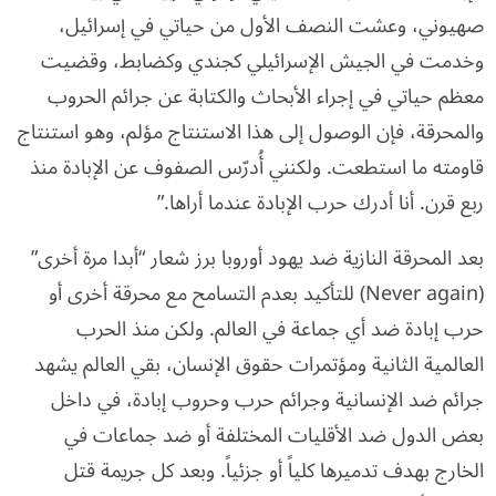
صهيوني، وعشت النصف الأول من حياتي في إسرائيل،
وخدمت في الجيش الإسرائيلي كجندي وكضابط، وقضيت
معظم حياتي في إجراء الأبحاث والكتابة عن جرائم الحروب
والمحرقة، فإن الوصول إلى هذا الاستنتاج مؤلم، وهو استنتاج
قاومته ما استطعت. ولكنني أُدرّس الصفوف عن الإبادة منذ
ربع قرن. أنا أدرك حرب الإبادة عندما أراها.”
بعد المحرقة النازية ضد يهود أوروبا برز شعار “أبدا مرة أخرى”
(Never again) للتأكيد بعدم التسامح مع محرقة أخرى أو
حرب إبادة ضد أي جماعة في العالم. ولكن منذ الحرب
العالمية الثانية ومؤتمرات حقوق الإنسان، بقي العالم يشهد
جرائم ضد الإنسانية وجرائم حرب وحروب إبادة، في داخل
بعض الدول ضد الأقليات المختلفة أو ضد جماعات في
الخارج بهدف تدميرها كلياً أو جزئياً. وبعد كل جريمة قتل