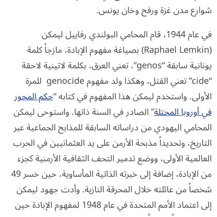
شوارع مدن غزة ورفح وخان يونس.
في عام 1944، قام المحامي البولندي رفاييل ليمكن
(Raphael Lemkin) بصياغة مفهوم الإبادة، مازجاً كلمة
يونانية سابقة “genos”، تعني العرق، بكلمة لاتينية لاحقة
“cide” تعني القتل، وهكذا ولد مفهوم genocide للمرة
الأولى. واستخدم ليمكن هذا المفهوم في كتابه “
حكم المحور
في أوروبا المحتلة
” الصادر في السنة ذاتها. واستوحى ليمكن
المحامي اليهودي من دراساته السابقة للمذابح الجماعية عبر
التاريخ، وتحديداً مذبحة الأرمن على يد العثمانيين في الحرب
العالمية الأولى، ووضع تدمير التحف الثقافية الأرمنية كجزء
من الإبادة، إضافة إلى خبرته الذاتية المأساوية، حين خسر 49
شخصاً من عائلته خلال المحرقة النازية. وأدت جهود ليمكن
إلى اعتماد الأمم المتحدة في عام 1948 لمفهوم الإبادة حين