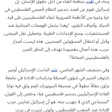
وجاء في
تقرير
منظمة أطباء من أجل حقوق الإنسان، إن
إسرائيل تقوم عن قصد بتدمير النظام الصحي الفلسطيني في
غزة وغيره من الأنظمة الضرورية لبقاء الفلسطينيين على قيد
الحياة، وأضاف التقرير، “وهذا يشمل الهجمات المباشرة ضد
المستشفيات، ومنع الإمدادات الطبية، وتعطيل نقل المرضى،
وقتل أو اعتقال المسؤولين الصحيين. هذه ليست أضرار
حرب، هذه أعمال مقصودة تهدف إلى الحاق الضرر
بالفلسطينيين كجماعة”.
وفي منتصف الشهر الماضي،
نشر
الباحث الإسرائيلي أومير
بارتوف الخبير في شؤون المحرقة ودراسات الابادة في جامعة
براون مقالاً مطولاً في صحيفة النيويورك تايمز وثق فيه نوايا
القادة الإسرائيليين بتدمير فلسطينيي غزة، وخلص إلى القول،
“استنتاجي الذي لا مهرب منه، هو أن إسرائيل تمارس حرب
الإبادة ضد الشعب الفلسطيني. وكوني تربيت في بيت