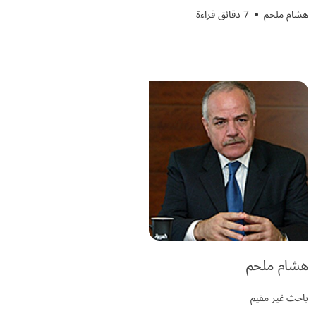
هشام ملحم
7 دقائق قراءة
هشام ملحم
باحث غير مقيم