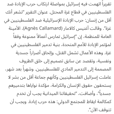
تقريراً اتهمت فيه إسرائيل بمواصلة ارتكاب حرب الإبادة ضد
الفلسطينيين في قطاع غزة المحتل. عنوان التقرير “تشعر أنك
أقل من إنسان: حرب الإبادة الإسرائيلية ضد الفلسطينيين في
غزة”. وقالت أغنيس كالامار (Agnès Callamard)، الأمينة
العامة للمنظمة، إن “إسرائيل تمارس أعمالاً ممنوعة وفقاً
لمؤتمر الإبادة للأمم المتحدة، بنية تدمير الفلسطينيين في
غزة. وهذه الأعمال تشمل القتل، وإلحاق أضراراً جسدية
ونفسية، وتقصد عن سابق تصميم إلى خلق الظروف
المصممة إلى التدمير المادي للفلسطينيين. وشهراً بعد شهر،
عاملت إسرائيل الفلسطينيين وكأنهم جماعة أقل من بشر لا
يستحقون حقوق الإنسان والكرامة، مؤكدة نواياها بتدميرهم
جسدياً”، وأضافت، “تحقيقاتنا الميدانية يجب أن تخدم
كمكالمة ايقاظ للمجتمع الدولي: هذه حرب إبادة. ويجب أن
تتوقف الآن”.