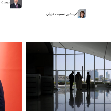
روبرت م
كريستين سميث ديوان