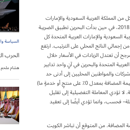
 من المملكة العربية السعودية والإمارات
العربية المتحدة ضريبة القيمة المضافة في يناير/كانون الثاني 2018، في حين بدأت البحرين تطبيق الضريبة
لكة العربية السعودية والإمارات العربية المتحدة كل
السياسة وا
قعات الأولية، حيث تراوح معدلها ما بين 1.55٪ و1.79٪ من إجمالي الناتج المحلي على الترتيب. ارتفع
الحرب ال
رجح أن تعتدل الزيادات في الأسعار خلال
لعربية المتحدة والبحرين في آنٍ واحد تدابير
هشام ملحم
لشركات والمواطنين المحليين إلى أدنى حد
ممكن. تشمل هذه التدابير التقييم الصفري (فرض ضريبة القيمة المضافة بمعدل 0٪ على منتجٍ أو خدمةٍ ما)
. لا تؤدي المعاملة التفضيلية إلى تقليل
تملة– فحسب، وانما تؤدي أيضًا إلى تعقيد
 المضافة. من المتوقع أن تباشر الكويت