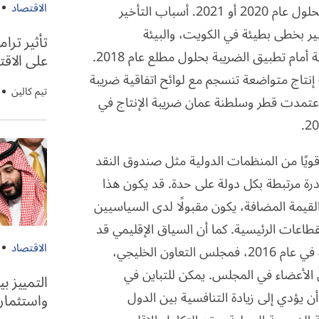
الاقتصاد
وعمان وقطر بتطبيق أنظمة ضريبة القيمة المضافة المحلية بحلول عام 2020 أو 2021. أسباب التأخير
ر بخطى بطيئة في الكويت، والبيئة
تأثير ترا
الاقتصادية الصعبة في عمان، ومقاطعة قطر، تحديات حقيقية أمام تطبيق الضريبة بحلول مطلع عام 2018.
على الاق
إنتاج متواضعة تنسجم مع لوائح اتفاقية ضريبة
تيم كالين
اج المشتركة لدول مجلس التعاون الخليجي لعام 2016. اعتمدت قطر وسلطنة عمان ضريبة الإنتاج في
ويًا من المنظمات الدولية مثل صندوق النقد
درة مرتبطة بكل دولة على حدة. قد يكون هذا
 القيمة المضافة، يكون مقبولًا لدى السياسيين
طاعات الرئيسية. كما أن السياق الإقليمي قد
الاقتصاد
تغير أيضًا منذ اعتماد اتفاقية ضريبة القيمة المضافة الموحدة في عام 2016، فمجلس التعاون الخليجي،
الأعضاء في المجلس. يمكن للتباين في
التمييز ب
 يؤدي إلى زيادة التنافسية بين الدول
واستثمارا