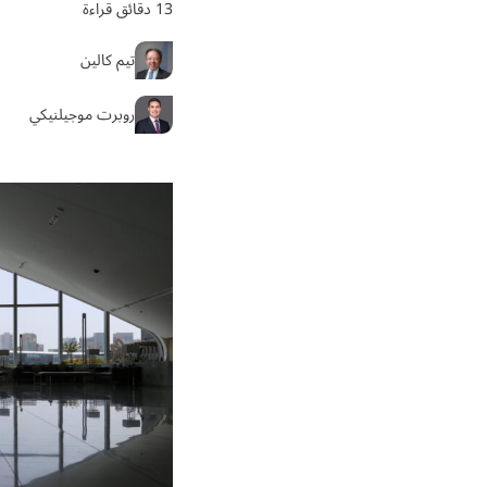
13 دقائق قراءة
تيم كالين
روبرت موجيلنيكي