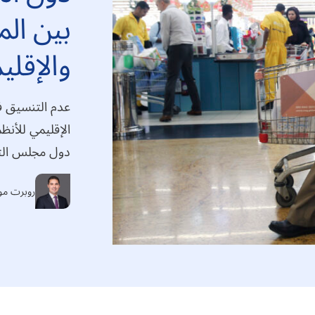
بين الم
والإقلي
عدم التنسيق في
الإقليمي للأنظم
دول مجلس التع
روبرت مو