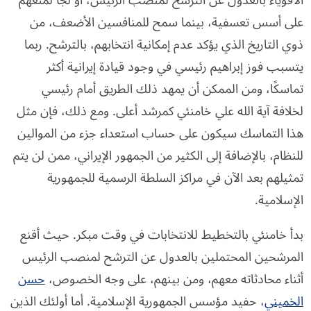
على أسس تعسفية، بينما سمح للمنافسين الأضعف، من
ذوي التاريخ الذي يؤكد عدم إمكانية انتخابهم، بالترشح. ربما
يتسبب فوز إبراهيم رئيسي في وجود قيادة إيرانية أكثر
تماسكًا، ومن الممكن أن يمهد ذلك الطريق أمام رئيسي
لخلافة آية الله علي خامنئي كمرشد أعلى. ومع ذلك، فإن مثل
هذا التماسك سيكون على حساب استعداء جزء من الموالين
للنظام، بالإضافة إلى الكثير من الجمهور الإيراني، ممن لن يتم
تمثيلهم بعد الآن في مراكز السلطة الرسمية للجمهورية
الإسلامية.
بدأ خامنئي بالتخطيط للانتخابات في وقت مبكر. حيث أقنع
المرشحين المحتملين بالعدول عن الترشح لمنصب الرئيس
أثناء محادثاته معهم، ومن بينهم، على وجه الخصوص،
حسن
الخميني
، حفيد مؤسس الجمهورية الإسلامية. أما أولئك الذين