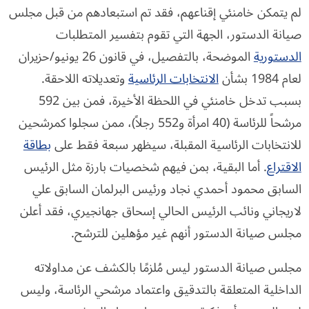
لم يتمكن خامنئي إقناعهم، فقد تم استبعادهم من قبل مجلس
صيانة الدستور، الجهة التي تقوم بتفسير المتطلبات
الدستورية
الموضحة، بالتفصيل، في قانون 26 يونيو/حزيران
لعام 1984 بشأن
الانتخابات الرئاسية
وتعديلاته اللاحقة.
بسبب تدخل خامنئي في اللحظة الأخيرة، فمن بين 592
مرشحاً للرئاسة (40 امرأة و552 رجلاً)، ممن سجلوا كمرشحين
للانتخابات الرئاسية المقبلة، سيظهر سبعة فقط على
بطاقة
الاقتراع
. أما البقية، بمن فيهم شخصيات بارزة مثل الرئيس
السابق محمود أحمدي نجاد ورئيس البرلمان السابق علي
لاريجاني ونائب الرئيس الحالي إسحاق جهانجيري، فقد أعلن
مجلس صيانة الدستور أنهم غير مؤهلين للترشح.
مجلس صيانة الدستور ليس مُلزمًا بالكشف عن مداولاته
الداخلية المتعلقة بالتدقيق واعتماد مرشحي الرئاسة، وليس