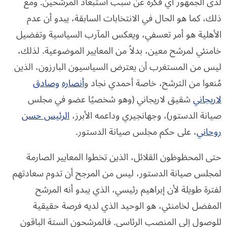
لدى الجمهور أي فكرة عن سبب استبعاد المرشحين. ومع
ذلك، كما هو الحال في الانتخابات السابقة، يبدو أن عدم
الأهلية هو أمر تعسفي، ويعكس المآرب السياسية وتفضيل
خامنئي لمرشح معين، بدلاً من المعايير الموضوعية. لذلك،
ليس من المستغرب أن يعترض السياسيون البارزون، الذين
مُنعوا من الترشح، خاصة أحمدي نجاد و
أنصاره
وصادق
لاريجاني
شقيق لاريجاني (وهو شخصيًا عضو في مجلس
صيانة الدستور)، وجهانجيري وداعمه الأبرز،
الرئيس حسن
روحاني
، على حكم مجلس صيانة الدستور.
حتى المحظوظون القلائل، الذين تخطوا المعايير الصارمة
لمجلس صيانة الدستور، ليس من المرجح أن تدوم سعادتهم
لفترة طويلة لأن إبراهيم رئيسي، الذي يبدو أنه المرشح
المفضل لخامنئي، هو الوحيد الذي لديه فرصة حقيقية
للوصول إلى المنصب الرئاسي. فالمرشحون الستة الباقون