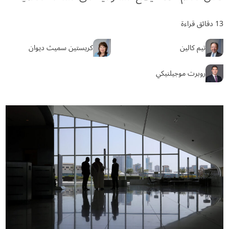
13 دقائق قراءة
تيم كالين
كريستين سميث ديوان
روبرت موجيلنيكي