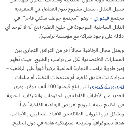
سبيل المثال، يشمل مشروع نيوم العملاق في السعودية
مجتمع
قيدوري
– وهو “”مجتمع جولف سكني فاخر”” في
التلال الساحلية الموجودة في خليج العقبة (مع أنه لا توجد أي
دلالة على وجود شراكة مع مؤسسة ترامب).
ويمثل مجال الرفاهية مجالاً آخر من التوافق التجاري بين
المسارات الاقتصادية لكل من ترامب والخليج. حيث تُظهِر
إمبراطورية ترامب التجارية العالمية تركيزاً قوياً على الرفاهية –
سواء كانت فنادق فاخرة، أم منتجعات النخبة، أم ساعات
توربيون فيكتوري
التي تبلغ قيمتها 100 ألف دولار. وترى
العديد من الأطراف الفاعلة في الحكومات والشركات التجارية
في الخليج قيمة الترويج لعروض الرفاهية الفاخرة أيضاً.
ويشكل ذوو الثروات الطائلة من الأفراد المحليين والأجانب
هدفاً ديموغرافياً وشريحة استهلاكية هامة في دول الخليج.