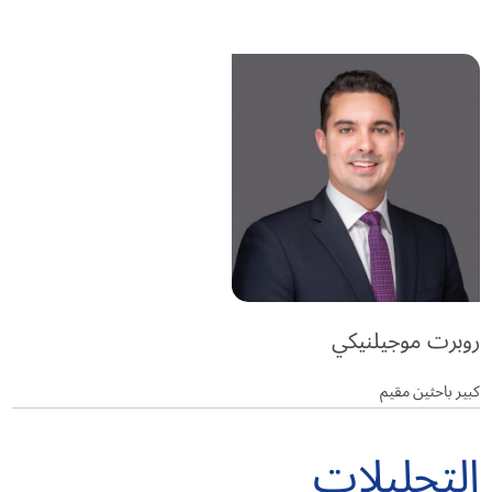
روبرت موجيلنيكي
كبير باحثين مقيم
التحليلات