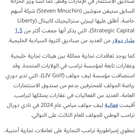
صناديق الاستثمار في الإمارات وقطر. كما أنشأ وزير الخزانة
السابق ستيفن منوشين (Steven Mnuchin) شركة أسهم
خاصة، أطلق عليها ليبرتي ستراتيجيك كابيتال (Liberty
Strategic Capital)، التي يذكر أنها جمعت أكثر من
1.5
مليار دولار
من العديد من صناديق الثروة السيادية الخليجية.
كما يوجد تعاقدات تجارية مماثلة بين هيئات تجارية خليجية
وعقارات تابعة لمؤسسة ترامب في الولايات المتحدة. وقد
استضافت مؤسسة ليف جولف (LIV Golf)، التي تدير دوري
رياضة الجولف للمحترفين بدعم من صندوق الاستثمارات
العامة، العديد من الفعاليات في عقارات يمتلكها لترامب.
أقيمت
فعالية
ليف جولف ميامي عام 2024 في نادي دورال
ترامب الوطني للجولف للعام الثالث على التوالي.
تنطوي إمبراطورية ترامب التجارية على تعاملات تجارية أجنبية،