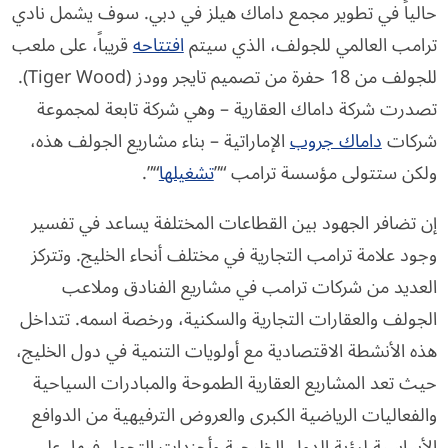
حالياً في تطوير مجمع داماك هيلز في دبي. سوف يشمل نادي
ترامب العالمي للجولف، الذي سيتم
افتتاحه
قريباً، على ملعب
للجولف من 18 حفرة من تصميم تايجر وودز (Tiger Wood).
تصدرت شركة داماك العقارية – وهي شركة تابعة لمجموعة
شركات
داماك جروب
الإماراتية – بناء مشاريع الجولف هذه،
ولكن ستتولى مؤسسة ترامب “”
تشغيلها
“”.
إن تضافر الجهود بين القطاعات المختلفة يساعد في تفسير
وجود علامة ترامب التجارية في مختلف أنحاء الخليج. وتتركز
العديد من شركات ترامب في مشاريع الفنادق وملاعب
الجولف والعقارات التجارية والسكنية، ورخصة اسمه. تتداخل
هذه الأنشطة الاقتصادية مع أولويات التنمية في دول الخليج،
حيث تعد المشاريع العقارية الطموحة والمبادرات السياحية
والفعاليات الرياضية الكبرى والعروض الترفيهية من الدوافع
الأساسية لرؤية الدول الخليجية وأجندات التحول فيها. على