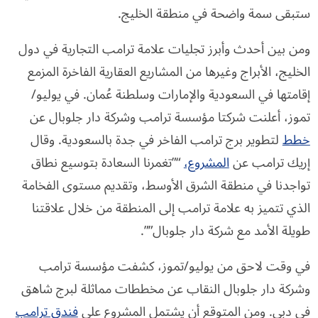
ستبقى سمة واضحة في منطقة الخليج.
ومن بين أحدث وأبرز تجليات علامة ترامب التجارية في دول
الخليج، الأبراج وغيرها من المشاريع العقارية الفاخرة المزمع
إقامتها في السعودية والإمارات وسلطنة عُمان. في يوليو/
تموز، أعلنت شركتا مؤسسة ترامب وشركة دار جلوبال عن
خطط
لتطوير برج ترامب الفاخر في جدة بالسعودية. وقال
إريك ترامب عن
المشروع،
“”تغمرنا السعادة بتوسيع نطاق
تواجدنا في منطقة الشرق الأوسط، وتقديم مستوى الفخامة
الذي تتميز به علامة ترامب إلى المنطقة من خلال علاقتنا
طويلة الأمد مع شركة دار جلوبال””.
في وقت لاحق من يوليو/تموز، كشفت مؤسسة ترامب
وشركة دار جلوبال النقاب عن مخططات مماثلة لبرج شاهق
في دبي. ومن المتوقع أن يشتمل المشروع على
فندق ترامب