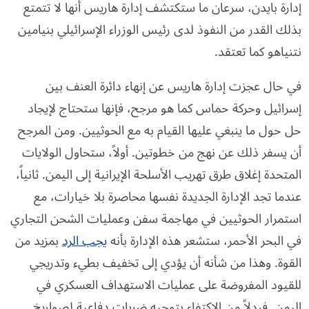
إدارة بايدن، سرعان ما ستكتشف إدارة هاريس أنها لا تتمتع
بذلك القدر من النفوذ لدى رئيس الوزراء الإسرائيلي بنيامين
نتنياهو كما تعتقد.
في حال عجزت إدارة هاريس عن إنهاء دائرة العنف بين
إسرائيل وحركة حماس كما هو مرجح، فإنها ستحتاج لإيجاد
حل حول ما ينبغي عليها القيام به مع الحوثيين. ومن المرجح
أن يسفر ذلك عن نهج من خطوتين. أولاً، ستحاول الولايات
المتحدة إغلاق طرق تهريب الأسلحة الإيرانية إلى اليمن. ثانياً،
عندما تجد الإدارة الجديدة نفسها محاصرة بلا خيارات، مع
استمرار الحوثيين في مهاجمة سفن وعمليات الشحن التجاري
في البحر الأحمر، ستشعر هذه الإدارة بأنه
يجب الرد
بمزيد من
القوة. وهذا من شأنه أن يؤدي إلى تخفيف بطيء وتدريجي
للقيود المفروضة على عمليات الاستهداف العسكري في
اليمن. فبدلاً من الاكتفاء بتوجيه ضربات دفاعية لصواريخ