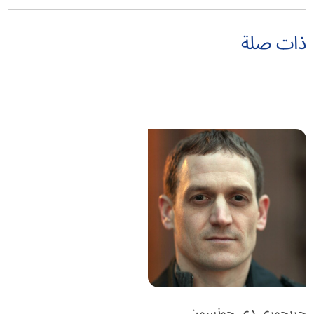
ذات صلة
جريجوري دي جونسون