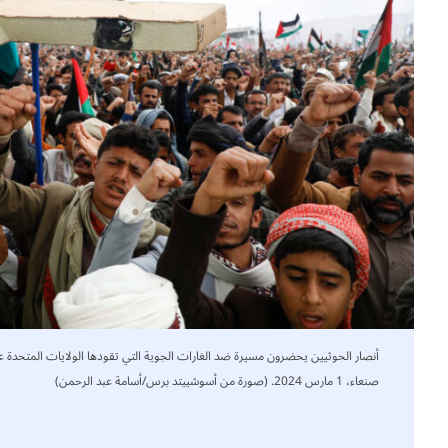
أنصار الحوثيين يحضرون مسيرة ضد الغارات الجوية التي تقودها الولايات المتحدة ع
صنعاء، 1 مارس 2024. (صورة من أسوشييتد برس/أسامة عبد الرحمن)