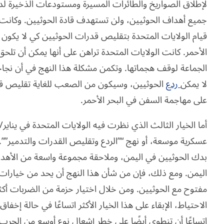
لإطلاق الصواريخ والطائرات المسيرة ومستودعات الذخيرة لد
جميع أهداف الحوثيين، ولن تستهدف قادة الحوثيين. وكانت ال
قيام الولايات المتحدة بتقليص قدرات الحوثيين كي لا يكون ب
الأحمر. كانت الولايات المتحدة تراهن على أنها يمكن أن تل
الجماعة لوقف هجماتها. وتكمن مشكلة هذا النهج في أن نجاح
لا يمكن
ردع
الحوثيين، وسيكون من الصعب للغاية تقليص قدرات
على مهاجمة السفن في البحر الأحمر.
أما الخيار الثالث الذي نظرت فيه الولايات المتحدة في يناير
عسكرية موسعة، أو نهج “”الردع وتقليص القدرات والتدمير””. ف
بدك الحوثيين في اليمن، وملاحقة مجموعة واسعة من الأهدا
اليمن. ومع ذلك، فإن من شأن هذا النهج أن يحد من خيارات ال
مفتوح مع الحوثيين. ومن خلال اختيار حزمة من الضربات أكث
الاحتياط، الإبقاء على هذا الخيار الأكثر اتساعًا في حالة إخف
اتساعًا أن تنطوي أيضًا على خطر إشعال نوع أوسع من الحرب ال