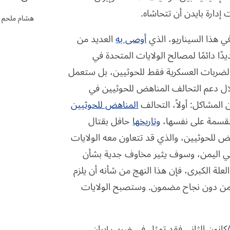
إدارة بايدن أن تتحاشاه.
هشام ملحم
 في هذا السيناريو، الذي
أوصى به
العديد من
ًا دائمًا لمصالح الولايات المتحدة في
 الضربات العسكرية فقط للحوثيين، بل ستعمل
لال دعم التحالف المناهض للحوثيين في
 المشاكل: أولاً، التحالف
المناهض للحوثيين
نقسمة على نفسها،
وتاريخها
حافل بقتال
هض للحوثيين، والذي قد تتعاون معه الولايات
 في اليمن، وسوف يثير مخاوف جدية بشأن
 العلة الكبرى، فإن هذا النهج من شأنه أن يلزم
ليمن دون نجاح مضمون. وستصبح الولايات
ر/كانون الثاني فقد تمثل في ضرب إيران