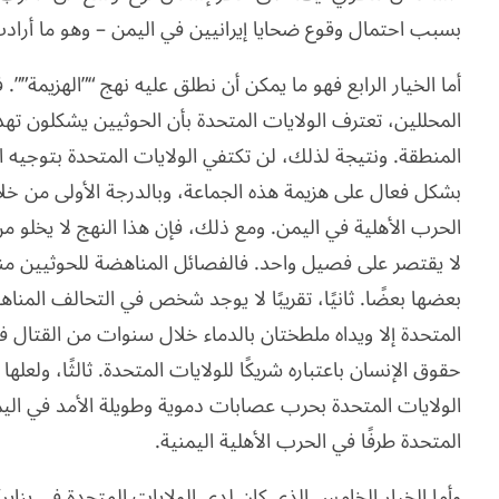
بسبب احتمال وقوع ضحايا إيرانيين في اليمن – وهو ما أرادت 
أما الخيار الرابع فهو ما يمكن أن نطلق عليه نهج “”الهزيمة””.
المحللين، تعترف الولايات المتحدة بأن الحوثيين يشكلون تهديد
المنطقة. ونتيجة لذلك، لن تكتفي الولايات المتحدة بتوجيه
بشكل فعال على هزيمة هذه الجماعة، وبالدرجة الأولى من خ
الحرب الأهلية في اليمن. ومع ذلك، فإن هذا النهج لا يخلو من
لا يقتصر على فصيل واحد. فالفصائل المناهضة للحوثيين م
بعضها بعضًا. ثانيًا، تقريبًا لا يوجد شخص في التحالف المنا
المتحدة إلا ويداه ملطختان بالدماء خلال سنوات من القتال
حقوق الإنسان باعتباره شريكًا للولايات المتحدة. ثالثًا، ولعلها
الولايات المتحدة بحرب عصابات دموية وطويلة الأمد في ا
المتحدة طرفًا في الحرب الأهلية اليمنية.
وأما الخيار الخامس الذي كان لدى الولايات المتحدة في يناي