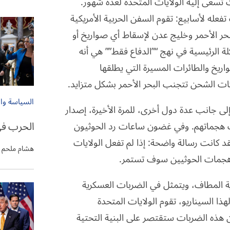
ت تسعى إليه الولايات المتحدة لعدة شهور.
تفعله لأسابيع: تقوم السفن الحربية الأمريكية
حر الأحمر وخليج عدن لإسقاط أي صواريخ أو
 الرئيسية في نهج “”الدفاع فقط”” هي أنه
ريخ والطائرات المسيرة التي يطلقها
 الشحن تتجنب البحر الأحمر بشكل متزايد.
السياسة وا
إلى جانب عدة دول أخرى، للمرة الأخيرة، إصدار
الحرب في
ف هجماتهم. وفي غضون ساعات رد الحوثيون
قد كانت رسالة واضحة: إذا لم تفعل الولايات
هشام ملحم
ن هجمات الحوثيين سوف تستمر.
ة المطاف، ويتمثل في الضربات العسكرية
هذا السيناريو، تقوم الولايات المتحدة
 هذه الضربات ستقتصر على البنية التحتية