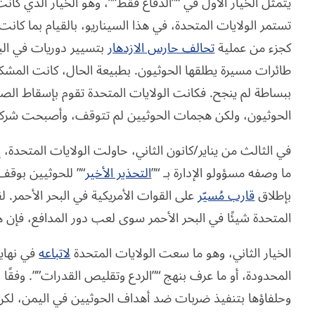
يتمثل الخيار الأول في “”الدفاع فقط””، وهو الخيار الذي كان
تستمر الولايات المتحدة، في هذا السيناريو، بالقيام بما كانت 
كجزء من عملية
تحالف حارس الازدهار
بتسيير دوريات في الب
طائرات مسيرة يطلقها الحوثيون. بطبيعة الحال، كانت المشكلة
ببساطة لم ينجح. فكانت الولايات المتحدة تقوم بإسقاط الصوا
الحوثيون، ولكن هجمات الحوثيين لم تتوقف، وأصبحت شركات
في الثالث من يناير/كانون الثاني، حاولت الولايات المتحدة، 
ما وصفه مسؤولو الإدارة بـ “”
التحذير الأخير
“” للحوثيين بوق
بإطلاق
قارب مُسيّر
على القوات الأمريكية في البحر الأحمر. ل
المتحدة شيئًا في البحر الأحمر سوى لعب دور المدافع، فإ
الخيار الثاني، وهو ما سعت الولايات المتحدة
لاتباعه
في نهاي
المحدودة، أو ما عرف بنهج “”الردع وتقليص القدرات””. وفقًا ل
وحلفاؤها بتنفيذ ضربات ضد أهداف الحوثيين في اليمن، لكن