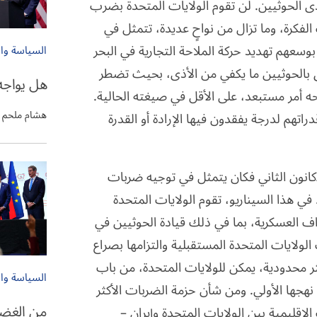
ى الحوثيين. لن تقوم الولايات المتحدة بضرب
فكرة، وما تزال من نواحٍ عديدة، تتمثل في
وسعهم تهديد حركة الملاحة التجارية في البحر
السياسة وا
حق بالحوثيين ما يكفي من الأذى، بحيث تضطر
هل يواجه
ه أمر مستبعد، على الأقل في صيغته الحالية.
هشام ملحم
هم لدرجة يفقدون فيها الإرادة أو القدرة
/كانون الثاني فكان يتمثل في توجيه ضربات
ي هذا السيناريو، تقوم الولايات المتحدة
ف العسكرية، بما في ذلك قيادة الحوثيين في
ولايات المتحدة المستقبلية والتزامها بصراع
ر محدودية، يمكن للولايات المتحدة، من باب
السياسة وا
اق نهجها الأولي. ومن شأن حزمة الضربات الأكثر
من الغضب
إقليمية بين الولايات المتحدة وإيران –