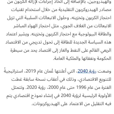
والهيدروجين، بالإضافة إلى اتخاذ إجراءات لإزالة الكربون من
مصادر الهيدروكربون التقليدية من خلال استخدام تقنيات
احتجاز الكربون وتخزينه، وحلول الانبعاثات السلبية التي تزيل
الانبعاثات من الغلاف الجوي، مثل احتجاز الهواء المباشر
والطاقة البيولوجية مع احتجاز الكربون وتخزينه. ويشير اعتماد
هذه السياسة الجديدة للطاقة إلى تحول تدريجي من الاقتصاد
الريعي القائم على النفط والغاز إلى اقتصاد يحد من سيطرة
الحكومة ونفقاتها والملكية العامة.
وضعت
رؤية 2040
، التي أعلنتها عُمان عام 2019، استراتيجيةً
للتنويع الاقتصادي، وذلك في أعقاب نسخة سابقة غطت
الفترة من عام 1996 حتى عام 2000، رؤية 2020. وتتمثل
الأولوية الرئيسية لرؤية 2040 في إنشاء نموذج اقتصادي يتم
فيه التقليل من الاعتماد على الهيدروكربونات.