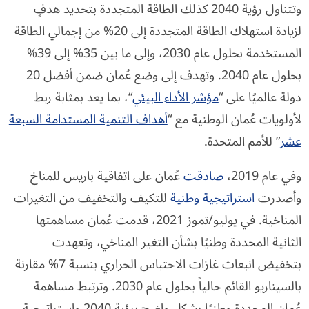
وتتناول رؤية 2040 كذلك الطاقة المتجددة بتحديد هدفٍ
لزيادة استهلاك الطاقة المتجددة إلى 20% من إجمالي الطاقة
المستخدمة بحلول عام 2030، وإلى ما بين 35% إلى 39%
بحلول عام 2040. وتهدف إلى وضع عُمان ضمن أفضل 20
دولة عالميًا على “
مؤشر الأداء البيئي
“، بما يعد بمثابة ربط
لأولويات عُمان الوطنية مع “
أهداف التنمية المستدامة السبعة
عشر
” للأمم المتحدة.
وفي عام 2019،
صادقت
عُمان على اتفاقية باريس للمناخ
وأصدرت
استراتيجية وطنية
للتكيف والتخفيف من التغيرات
المناخية. في يوليو/تموز 2021، قدمت عُمان مساهمتها
الثانية المحددة وطنيًا بشأن التغير المناخي، وتعهدت
بتخفيض انبعاث غازات الاحتباس الحراري بنسبة 7% مقارنة
بالسيناريو القائم حالياً بحلول عام 2030. وترتبط مساهمة
عُمان المحددة وطنيًا بشكل واضح برؤية 2040 واستراتيجية