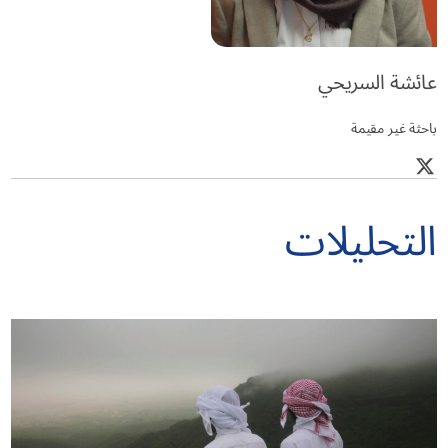
عائشة السريحي
باحثة غير مقيمة
التحليلات