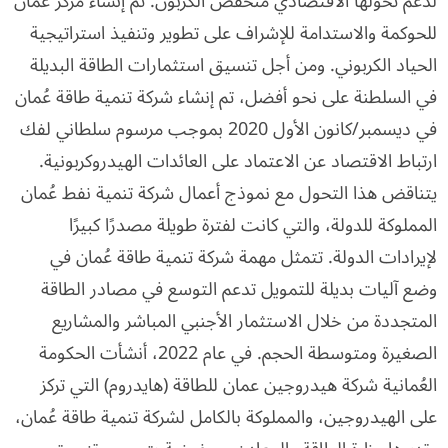
لدعم تحولها الاقتصادي منخفض الكربون. تم إنشاء مركز عُمان
للحوكمة والاستدامة للإشراف على تطوير وتنفيذ استراتيجية
الحياد الكربوني. ومن أجل تنسيق استثمارات الطاقة البديلة
في السلطنة على نحو أفضل، تم إنشاء شركة تنمية طاقة عُمان
في ديسمبر/كانون الأول 2020 بموجب مرسوم سلطاني لفك
ارتباط الاقتصاد عن الاعتماد على العائدات الهيدروكربونية.
يتناقض هذا التحول مع نموذج أعمال شركة تنمية نفط عُمان
المملوكة للدولة، والتي كانت لفترة طويلة مصدرًا كبيرًا
لإيرادات الدولة. تتمثل مهمة شركة تنمية طاقة عُمان في
وضع آليات بديلة للتمويل تدعم التوسع في مصادر الطاقة
المتجددة من خلال الاستثمار الأجنبي المباشر والمشاريع
الصغيرة ومتوسطة الحجم. في عام 2022، أنشأت الحكومة
العُمانية شركة هيدروجين عمان للطاقة (هايدروم) التي تركز
على الهيدروجين، والمملوكة بالكامل لشركة تنمية طاقة عُمان،