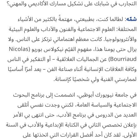
التجارب في شبابك على تشكيل مسارك الأكاديمي والمهني؟
شمّه
: لطالما كنت، بطبيعتي، مهتمةً بالكثير من الأشياء
المختلفة: العلوم الاجتماعية والفنون والآداب والعلوم البيئية
والأنثروبولوجيا. كانت معظم اهتماماتي ترتكز على الناس. ولا
يزال حتى يومنا هذا، مفهوم القيّم نيكولاس بوريو (Nicolas
Bourriaud) عن الجماليات العلائقية – أو التفكير في الناس
وكافة العلاقات الإنسانية أثناء صناعة الفن – يعد أمرًا أساسيًا
لممارستي الفنية ولي شخصيًا كإنسانة.
في جامعة نيويورك أبوظبي، انضممت إلى برنامج البحوث
الاجتماعية والسياسة العامة، لكنني وجدت نفسي أتلقى
العديد من الدروس في برنامج الأدب، حتى انتهى بي الأمر
بإعلان تخصصي الثاني في الكتابة الإبداعية والأدب في السنة
الأولى. لقد كان أحد أفضل القرارات التي اتخذتها على