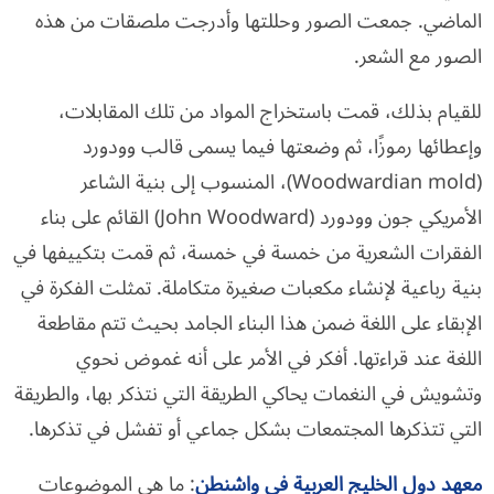
الماضي. جمعت الصور وحللتها وأدرجت ملصقات من هذه
الصور مع الشعر.
للقيام بذلك، قمت باستخراج المواد من تلك المقابلات،
وإعطائها رموزًا، ثم وضعتها فيما يسمى قالب وودورد
(Woodwardian mold)، المنسوب إلى بنية الشاعر
الأمريكي جون وودورد (John Woodward) القائم على بناء
الفقرات الشعرية من خمسة في خمسة، ثم قمت بتكييفها في
بنية رباعية لإنشاء مكعبات صغيرة متكاملة. تمثلت الفكرة في
الإبقاء على اللغة ضمن هذا البناء الجامد بحيث تتم مقاطعة
اللغة عند قراءتها. أفكر في الأمر على أنه غموض نحوي
وتشويش في النغمات يحاكي الطريقة التي نتذكر بها، والطريقة
التي تتذكرها المجتمعات بشكل جماعي أو تفشل في تذكرها.
معهد دول الخليج العربية في واشنطن
: ما هي الموضوعات