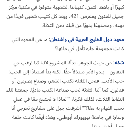
كبيرًا أو باهظ الثمن. كتيباتنا الشعبية متوفرة في مكتبة مركز
جميل للفنون ومعرض 421، ويعد كل كتيب شعبي فريدًا من
نوعه، ومصنوعًا يدويًا من قبلنا نحن الثلاثة.
معهد دول الخليج العربية في واشنطن
: ما هي الفجوة التي
كانت مجموعة جارة تأمل في ملئها؟
شمّه
: من حيث الجوهر، بدأنا المشروع لأننا كنا نرغب في
التعاون – يبدو الأمر مبتذلاً حقًا، لكنه بدأ استنادًا إلى الحب:
حب الأدب. فنحن الثلاثة نكتب الشعر، وصناع بصريون أو
فنانون. كما أننا الثلاثة نحب صناعة الكتب ماديًا. جمعتنا تلك
النقاط الثلاث، لذلك فكرنا، “”لماذا لا نجتمع معًا في عملٍ
نحب القيام به معًا؟”” أشرفت جيل على مشاريع تخرجي أنا
وسارة في جامعة نيويورك أبوظبي، وهذه أيضًا كانت حلقة
وصل أخرى بيننا.