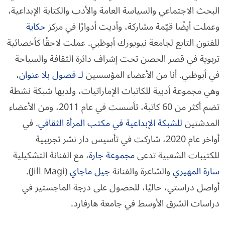
البحث الاجتماعي والسياسة العامة والأدب والكتابة الإبداعية،
وعملت أيضًا قيّمة مشاركة، وأديت أدوارًا في مركز
حكاية
للفنون التابع لجامعة نيويورك أبوظبي. عملت لاحقًا كأخصائية
تربوية في قصر الحصن تحت إشراف دائرة الثقافة والسياحة
في أبوظبي. أنا من الأعضاء المؤسسين
لـ فصول بلا عنوان
،
وهي مجموعة أدبية للكاتبات الإماراتيات، ولديها شبكة نشطة
تضم أكثر من 60 كاتبة، تأسست في عام 2011، ومن الأعضاء
المدشنين
للشبكة الإبداعية في مكتب المرأة الثقافي
. في
أواخر عام 2020، شاركت في تأسيس دار نشر تجريبية
للكتيبات الشعبية تدعى
مجموعة جارة
، مع الفنانة التشكيلية
سارة المهيري
والشاعرة والفنانة
جيل ماجاي
(Jill Magi).
أواصل دراستي، حاليًا، للحصول على درجة الماجستير في
دراسات الشرق الأوسط في جامعة هارفارد.