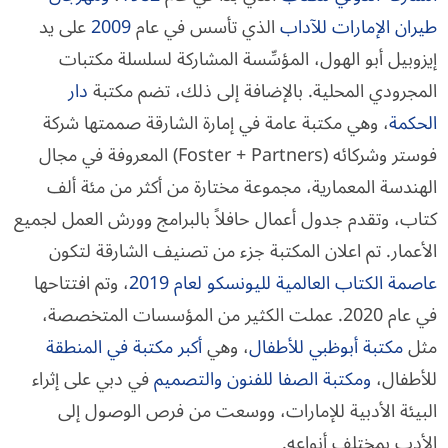
طيران الإمارات للآداب
الذي تأسس في عام
2009
على يد
إيزوبيل أبو الهول، المؤسِّسة المشاركة لسلسلة مكتبات
المجرودي المحلية. بالإضافة إلى ذلك، تضم مكتبة
دار
الحكمة
، وهي مكتبة عامة في إمارة الشارقة صممتها شركة
فوستر وشركائه (Foster + Partners) المعروفة في مجال
الهندسة المعمارية، مجموعة مختارة من أكثر من مئة ألف
كتاب، وتقدم جدول أعمال حافلاً بالبرامج وورش العمل لجميع
الأعمار. تم اعلان المكتبة جزء من تصنيف الشارقة لتكون
عاصمة الكتاب العالمية لليونسكو لعام 2019
، وتم افتتاحها
في عام 2020. عملت الكثير من المؤسسات المتخصصة،
مثل
مكتبة أبوظبي للأطفال
، وهي
أكبر مكتبة في المنطقة
للأطفال،
ومكتبة الصفا للفنون والتصميم
في دبي على إثراء
البيئة الأدبية للإمارات، ووسعت من فرص الوصول إلى
الأدب بمختلف أنواعه.