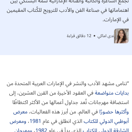
تجمع الشاعرة والكاتبة والفنانة الإماراتية شمّه البستكي بين
اهتماماتها في صناعة الفن والأدب للترويج للكُتاب المقيمين
في الإمارات.
ندى اماكي
12 دقائق قراءة
“تنامى مشهد الأدب والنشر في الإمارات العربية المتحدة من
بدايات متواضعة
في العقود الأخيرة من القرن العشرين، إلى
استضافة مهرجانات تُعد جداول أعمالها من الأكثر اكتظاظًا
وأكثرها حضورًا
في العالم. من أبرز هذه الفعاليات،
معرض
أبوظبي الدولي للكتاب
الذي انطلق في عام
1981
،
ومعرض
الشارقة الدولي للكتاب
الذي بدأ في عام
1982
،
ومهرجان