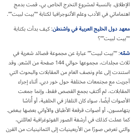
الإطلاق. بالنسبة لمشروع التخرج الخاص بي، قمت بدمج
اهتماماتي في الأدب وعلم الأثنوجرافيا لكتابة “”بيت لبيت””.
معهد دول الخليج العربية في واشنطن
: كيف بدأت بكتابة
“”بيت لبيت””؟
شمّه
: “”بيت لبيت”” عبارة عن مجموعة قصائد شعرية في
ثلاث مجلدات، مجموعها حوالي 144 صفحة من الشعر. وقد
استندت إلى عام ونصف العام من المقابلات والبحوث التي
أجريت مع مجتمعات مختلفة حول خور دبي. أثناء إجراء
المقابلات، لم أكتفِ بجمع القصص فقط، وإنما جمعت
الأصوات أيضًا، سواء كان التلفاز في الخلفية، أو أُناسًا
يتهامسون، أو أصوات قرقعة الأطباق والأواني بعضها ببعض.
كما عملت كذلك في أرشفة الصور الفوتوغرافية لعائلتي،
والتي تعرض صورًا من الأربعينيات إلى الثمانينيات من القرن