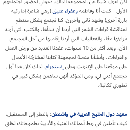
أكن أعرف شيئًا عن المجموعة آنذاك. دعوني لحضور اجتماعهم
الأول – كنت أنا وفاطمة
وعفراء عتيق
(وهي شاعرة إماراتية
بارزة أخرى) وشهد ثاني وآخرون. كنا نجتمع بشكل منتظم
لمناقشة قراءات الشعر التي أردنا أن نبدأها، والكتب التي أردنا
قراءتها معًا، والفعاليات التي أردنا إقامتها من أجل المجتمع.
الآن، وبعد أكثر من 10 سنوات، عقدنا العديد من ورش العمل
والقراءات، وأنشأنا منصة لمجموعة كتابنا لمشاركة الأعمال
على موقعنا على الإنترنت وعلى
إنستجرام
. لذلك كان هذا أول
مجتمع أدبي لي، ومن المؤكد أنهن ساهمن بشكل كبير في
تطوري ككاتبة.
معهد دول الخليج العربية في واشنطن
: بالنظر إلى المستقبل،
كيف تأملين في ربط أعمالك الفنية والأدبية بطموحاتك لخلق