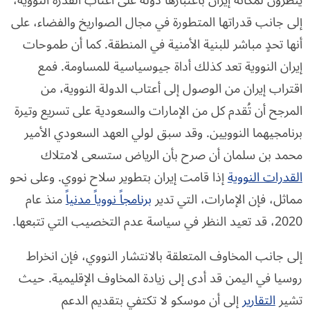
ينظرون لمكانة إيران باعتبارها دولة على أعتاب القدرة النووية،
إلى جانب قدراتها المتطورة في مجال الصواريخ والفضاء، على
أنها تحدٍ مباشر للبنية الأمنية في المنطقة. كما أن طموحات
إيران النووية تعد كذلك أداة جيوسياسية للمساومة. فمع
اقتراب إيران من الوصول إلى أعتاب الدولة النووية، من
المرجح أن تُقدم كل من الإمارات والسعودية على تسريع وتيرة
برنامجيهما النوويين. وقد سبق لولي العهد السعودي الأمير
محمد بن سلمان أن صرح بأن الرياض ستسعى لامتلاك
القدرات النووية
إذا قامت إيران بتطوير سلاح نووي. وعلى نحو
مماثل، فإن الإمارات، التي تدير
برنامجاً نووياً مدنياً
منذ عام
2020، قد تعيد النظر في سياسة عدم التخصيب التي تتبعها.
إلى جانب المخاوف المتعلقة بالانتشار النووي، فإن انخراط
روسيا في اليمن قد أدى إلى زيادة المخاوف الإقليمية. حيث
تشير
التقارير
إلى أن موسكو لا تكتفي بتقديم الدعم