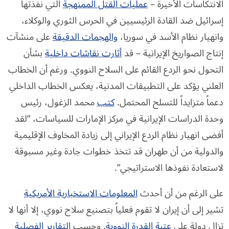
الانتكاسات الأخيرة –
عمليات القتل الممنهجة
التي نفذتها
إسرائيل ضد القادة الرئيسيين في الحرس الثوري والوكلاء،
وانهيار نظام الأسد في سوريا،
والهجمات الدقيقة
على منشآت
إنتاج الصواريخ الإيرانية – قد
أثارت نقاشات داخلية
بشأن
التحول نحو الردع القائم على السلاح النووي. ورغم أن الخطاب
العلني يؤكد على التطبيقات المدنية، يعكس الخطاب الداخلي
دعماً متزايداً للتسلح المحتمل.
كتب
محمد الزغول، رئيس
وحدة الدراسات الإيرانية في مركز الإمارات للسياسات، “لقد
أفضى انهيار نظام الردع الإيراني إلى زيادة المخاوف الإقليمية
والدولية من أن طهران قد تتخذ خطوات جادة وغير مسبوقة
لاستعادة نفوذها الاستراتيجي”.
على الرغم من أن أحدث
المعلومات الاستخبارية الأمريكية
تشير إلى أن إيران لا تقوم فعلياً بتصنيع سلاح نووي، إلا أنها لا
تزال دولة على
عتبة القدرة النووية
. وحسب
التقارير الفصلية