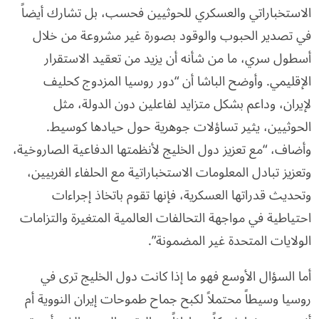
الاستخباراتي والعسكري للحوثيين فحسب، بل تشارك أيضاً
في تصدير الحبوب والوقود بصورة غير مشروعة من خلال
أسطول سري، ما من شأنه أن يزيد من تعقيد الاستقرار
الإقليمي. وأوضح الباشا أن “دور روسيا المزدوج كحليف
لإيران، وداعم بشكل متزايد لفاعلين دون الدولة، مثل
الحوثيين، يثير تساؤلات جوهرية حول حيادها كوسيط.
وأضاف، “مع تعزيز دول الخليج لأنظمتها الدفاعية الصاروخية،
وتعزيز تبادل المعلومات الاستخباراتية مع الحلفاء الغربيين،
وتحديث قدراتها العسكرية، فإنها تقوم باتخاذ إجراءات
احتياطية في مواجهة التحالفات العالمية المتغيرة والتزامات
الولايات المتحدة غير المضمونة”.
أما السؤال الأوسع فهو ما إذا كانت دول الخليج ترى في
روسيا وسيطاً محتملاً لكبح جماح طموحات إيران النووية أم