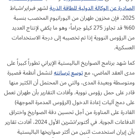
الصادرة عن الوكالة الدولية للطاقة الذرية
لشهر فبراير/شباط
2025، فإن مخزون طهران من اليورانيوم المخصب بنسبة
60% قد تجاوز 275 كيلو جراماً- وهو ما يكفي لإنتاج العديد
من الرؤوس النووية إذا تم تخصيبه إلى درجة الاستخدامات
العسكرية.
كما شهد برنامج الصواريخ الباليستية الإيراني تطوراً كبيراً على
مدى العقد الماضي، مع
توسع ترسانته
لتشمل أنظمة قصيرة
ومتوسطة وبعيدة المدى، والتي من المحتمل أن الكثير منها
قادر على حمل رؤوس نووية. وأفادت التقارير بأن طهران تعمل
على دمج آليات إعادة الدخول (الرؤوس المدمرة الموجهة)
القادرة على المناورة من أجل تحسين دقة الصواريخ واختراق
الدفاعات الجوية. في أكتوبر/تشرين الأول 2024، أفادت تقارير
بأن إيران استخدمت اثنين من أكثر صواريخها الباليستية