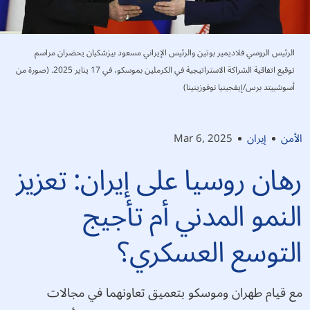
الرئيس الروسي فلاديمير بوتين والرئيس الإيراني مسعود بيزشكيان يحضران مراسم
توقيع اتفاقية الشراكة الاستراتيجية في الكرملين بموسكو، في 17 يناير 2025. (صورة من
أسوشييتد برس/إيفجينيا نوفوزينينا)
الأمن
إيران
Mar 6, 2025
رهان روسيا على إيران: تعزيز
النمو المدني أم تأجيج
التوسع العسكري؟
مع قيام طهران وموسكو بتعميق تعاونهما في مجالات