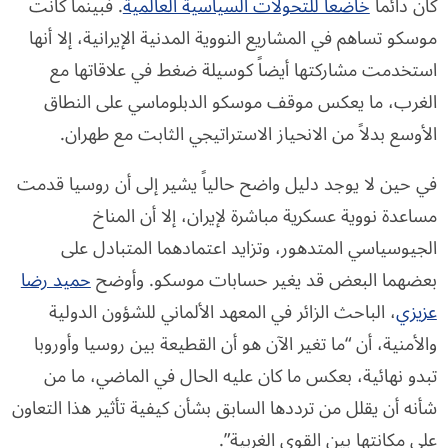
كان دائماً
خاضعاً للتحولات السياسية العالمية
. فبينما كانت
موسكو تساهم في المشاريع النووية المدنية الإيرانية، إلا أنها
استخدمت مشاركتها أيضاً كوسيلة ضغط في علاقاتها مع
الغرب، ما يعكس موقف موسكو الدبلوماسي على النطاق
الأوسع بدلاً من الانحياز الاستراتيجي الثابت مع طهران.
في حين لا يوجد دليل واضح حالياً يشير إلى أن روسيا قدمت
مساعدة نووية عسكرية مباشرة لإيران، إلا أن المناخ
الجيوسياسي المتدهور، وتزايد اعتمادهما المتبادل على
بعضهما البعض قد يغير حسابات موسكو. وأوضح
حميد رضا
عزيزي
، الباحث الزائر في المعهد الألماني للشؤون الدولية
والأمنية، أن “ما تغير الآن هو أن القطيعة بين روسيا وأوروبا
تبدو نهائية، بعكس ما كان عليه الحال في الماضي، ما من
شأنه أن يقلل من ترددها السابق بشأن كيفية تأثير هذا التعاون
على مكانتها بين القوى الغربية”.