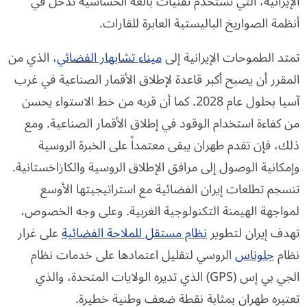
الإيرانية، التي تستخدم تقنيات بالغة الحساسية تدخل في
أنظمة الصواريخ الباليستية العابرة للقارات.
تمتد الطموحات الإيرانية إلى
ميناء تشابهار الفضائي
، الذي من
المقرر أن يصبح أكبر قاعدة لإطلاق الأقمار الصناعية في غرب
آسيا بحلول عام 2028. كما أن قربه من خط الاستواء يحسن
من كفاءة استخدام الوقود في إطلاق الأقمار الصناعية. ومع
ذلك، فإن تقدم طهران يبقى معتمداً على الخبرة الروسية
وإمكانية الوصول إلى مرافق الإطلاق الروسية والكازاخستانية.
تنسجم تطلعات إيران الفضائية مع استراتيجيتها الأوسع
لمواجهة الهيمنة التكنولوجية الغربية. وعلى وجه الخصوص،
تهدف إيران لتطوير
نظام مستقل للملاحة الفضائية
على غرار
نظام
جلوناس
الروسي لتقليل اعتمادها على خدمات نظام
الجي بي إس (GPS) الذي تديره الولايات المتحدة، والذي
تعتبره طهران بمثابة نقطة ضعف وطنية خطيرة.