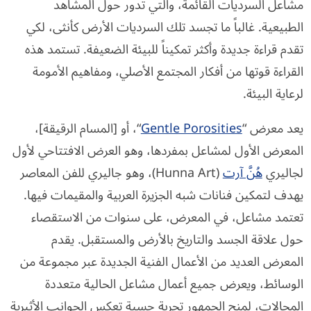
مشاعل السرديات القائمة، والتي تدور حول المشاهد
الطبيعية. غالباً ما تجسد تلك السرديات الأرض كأنثى، لكي
تقدم قراءة جديدة وأكثر تمكيناً للبيئة الضعيفة. تستمد هذه
القراءة قوتها من أفكار المجتمع الأصلي، ومفاهيم الأمومة
لرعاية البيئة.
يعد معرض “
Gentle Porosities
“، أو [المسام الرقيقة]،
المعرض الأول لمشاعل بمفردها، وهو العرض الافتتاحي لأول
لجاليري
هُنَّ آرت
(Hunna Art)، وهو جاليري للفن المعاصر
يهدف لتمكين فنانات شبه الجزيرة العربية والمقيمات فيها.
تعتمد مشاعل، في المعرض، على سنوات من الاستقصاء
حول علاقة الجسد والتاريخ بالأرض والمستقبل. يقدم
المعرض العديد من الأعمال الفنية الجديدة عبر مجموعة من
الوسائط، ويعرض جميع أعمال مشاعل الحالية متعددة
المجالات، لمنح الجمهور تجربة حسية تعكس الجوانب الأثيرية