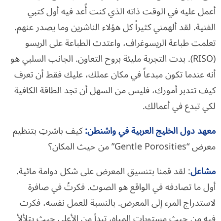
أعمل عليه في الوقت ذاته الذي كنت أًعد فيه أول كتبي
الفنية. لقد ألهمني كثيراً كل هؤلاء الناشرين وما يصدر عنهم.
تعلمت طباعة الريسوغراف، واعتدت الطباعة على الريسو
(RISO). بدت التجربة مليئة بروح التعاون. الجانب السلبي هو
أنه عندما تكون مبدعاً في مكان عملك، عليك فقط أن تعرف
كيف تتدبر أمورك، فليس من السهل أن تجد الطاقة الكافية
لكي تبدع في أعمالك.
معهد دول الخليج العربية في واشنطن
:
كيف باشرتِ بتنظيم
معرض “Gentle Porosities” من حيث المكان؟
مشاعل
: لقد قمنا بتنسيق المعرض على شكل دوامة مائية.
أول ما تصادفه في الواقع هو الصوت. فكرتُ في صافرة
لاستدراج المرء إلى المعرض. بالنسبة للعمل نفسه، فكرت
فيه من حيث مستويات المياه، تبدأ من الأعلى حيث يتلألأ