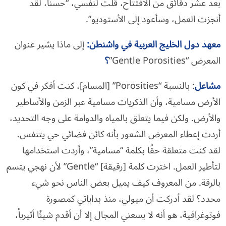
بعد عشر دقائق من الافتتاح، قلت لنفسي، “حسنًا، لقد
أنجزت العمل، وسأعود إلى الأستوديو”.
معهد دول الخليج العربية في واشنطن
:
إلى ماذا يشير عنوان
المعرض “Gentle Porosities”
؟
مشاعل
: بالنسبة “Porosities” [المسام]، كنت أفكر في كون
الأرض مسامية، وأن الذكريات مسامية عبر الزمن والأساطير
والأرض. ولكن فيما يتعلق بالمياه والدوامة على وجه التحديد،
أردت إعطاء المعرض الشعور بأنه كائن فضائي حي يتنفس.
لقد كنت متعلقة حقًا بكلمة “مسامية”، وأردت استخدامها
لتأطير العمل. اخترت كلمة [رقيقة] “Gentle” لأن نهجي يتسم
بالرقة. من المعروف كيف يميل بعض الناس نحو شيء
محدد؟ لقد أدركت أن ميولي، منذ بداياتي كمصورة
فوتوغرافية، هو أنه لا يسعني المجال إلا أن أقدم شيئًا أثيرياً،