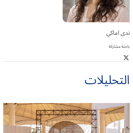
ندى اماكي
باحثة مشاركة
التحليلات