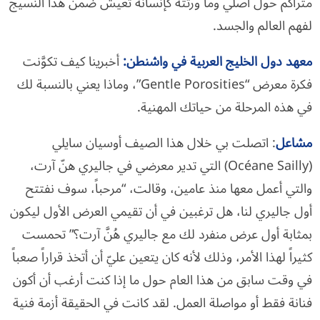
متراكم حول أصلي وما ورثته كإنسانة تعيش ضمن هذا النسيج
لفهم العالم والجسد.
معهد دول الخليج العربية في واشنطن
:
أخبرينا كيف تكوَّنت
فكرة معرض “Gentle Porosities”، وماذا يعني بالنسبة لك
في هذه المرحلة من حياتك المهنية.
مشاعل
: اتصلت بي خلال هذا الصيف أوسيان سايلي
(Océane Sailly) التي تدير معرضي في جاليري هنّ آرت،
والتي أعمل معها منذ عامين، وقالت، “مرحباً، سوف نفتتح
أول جاليري لنا، هل ترغبين في أن تقيمي العرض الأول ليكون
بمثابة أول عرض منفرد لك مع جاليري هُنَّ آرت؟” تحمست
كثيراً لهذا الأمر، وذلك لأنه كان يتعين عليّ أن أتخذ قراراً صعباً
في وقت سابق من هذا العام حول ما إذا كنت أرغب أن أكون
فنانة فقط أو مواصلة العمل. لقد كانت في الحقيقة أزمة فنية