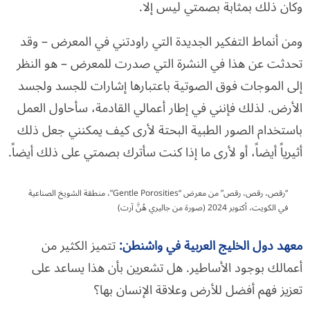
وكان ذلك بمثابة بصمتي ليس إلا.
ومن أنماط التفكير الجديدة التي راودتني في المعرض – وقد
تحدثت عن هذا في النشرة التي صدرت للمعرض – هو النظر
إلى الموجات فوق الصوتية باعتبارها إشارات للجسد ولجسد
الأرض. لذلك فإنني في إطار أعمالي القادمة، سأحاول العمل
باستخدام الصور الطبية البحتة لأرى كيف يمكنني جعل ذلك
أثيرياً أيضاً، أو لأرى ما إذا كنت سأترك بصمتي على ذلك أيضاً.
“رقص، رقص، رقص” من معرض “Gentle Porosities”، منطقة الشويخ الصناعية
في الكويت، أكتوبر 2024 (صورة من جاليري هُنَّ آرت)
معهد دول الخليج العربية في واشنطن
:
تتميز الكثير من
أعمالك بوجود الأساطير. هل تشعرين بأن هذا يساعد على
تعزيز فهم أفضل للأرض وعلاقة الإنسان بها؟