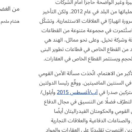
يرة وغير الواضحة حاجزًا أمام الشركات
من الغضب
على نقل عملياتها من البلد في عام 2012. ولكن التأخير
ة انهيارًا في العلاقات الاستثمارية. وتشكّل
هشام ملحم
ستُثمرت في مجموعة متنوعة من القطاعات
ة وشركة نخيل. وعلى نحو مماثل، الهند هي
د من القطاع الخاص في قطاعات تطوير البنى
الحجم ويستثمر القطاع الخاص في العقارات.
أكبر من الاهتمام، اتّخذت مسألة الأمن القومي
في السنتين الماضيتين. ووقّع رئيسا الدولتين
شتركين صدرا في
آب/أغسطس 2015
وأيلول/
إرهاب والتطرّف فضلًا عن التنسيق في مجال الدفاع
 القومي والحكومتان الفيدراليتان أيضًا
 والصناعات الدفاعية والعلاقات التجارية
لدين اقتصرت تقليديًا على العقارات والمواد