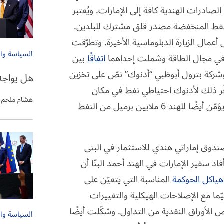
لصادرات الهندية كافة إلى الإمارات. ويُعتبر
النفط المنخفضة مصدر قلق مشترك للبلدين.
مال الزيارة الدبلوماسية الأخيرة. وتطرّقت
السياسة وا
ون في مجال الطاقة وشملت إحداهما
اتفاقًا
بين
 وشركة بترول أبوظبي “أدنوك” نصّ على تخزين
هل يواجه
فّر ذلك لأدنوك احتياطي نفط في مكان
هشام ملحم
استراتيجي من دون الحاجة إلى الاستثمار في البنى التحتية ويؤمّن أيضًا للهند 6 ملايين برميل من النفط
ندوق إماراتي هندي للاستثمار في البنى
 مليار دولار أُعلن عنه في عام 2015. ولكن أفاد سفير الإمارات في الهند أحمد البنّا أن
هياكل الحوكمة
المناسبة التي يتعيّن على
يّما مع الإصلاحات الهيكلية والتغييرات
لأوراق النقدية من التداول. وشكّلت أيضًا
السياسة وا