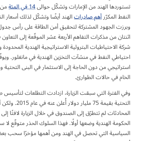
تستوردها الهند من الإمارات وتشكّل حوالى
14 في المئة
من ا
النفط المكرّر
أهم صادرات
الهند أيضًا وتشكّل لذلك أسعار 
وبرزت الجهود المشتركة لتحقيق أمن الطاقة على رأس جدول أع
اثنتان من مذكرات التفاهم الأربعة عشر الموقّعة إلى التعا
شركة الاحتياطيات البترولية الاستراتيجية الهندية المحدودة
احتياطي النفط في منشآت التخزين الهندية في مانغلور. ويو
الخام في حالات الطوارئ.
وفي الفترة التي سبقت الزيارة، ازدادت التطلعات لتأسيس ص
التحتية بقيمة 75
المحادثات لم تتطرّق إلى الصندوق في خلال الزيارة لافتًا إلى
الحكومة الهندية وضعها أولًا. فهذا السلوك الحذر متوقّع لا س
السياسية التي تحصل في الهند ومن أهمها مؤخرًا سحب بعض ا