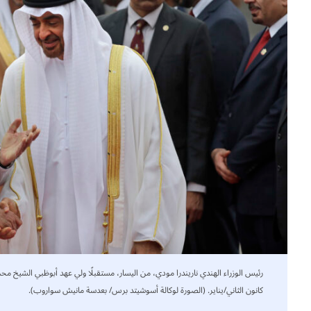
كانون الثاني/يناير. (الصورة لوكالة أسوشيتد برس/ بعدسة مانيش سواروب).