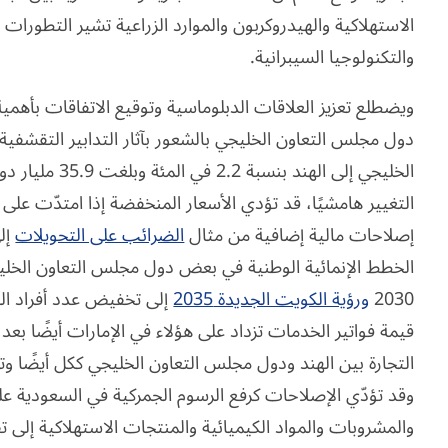
الاستهلاكية والهيدروكربون والموارد الزراعية تشير التطورات ا
والتكنولوجيا السيبرانية.
ويضطلع تعزيز العلاقات الدبلوماسية وتوقيع الاتفاقات بأهمي
دول مجلس التعاون الخليجي بالشعور بآثار التدابير التقشفية
التغيير هامشيًا، قد تؤدي الأسعار المنخفضة إذا امتدّت على
إصلاحات مالية إضافية من مثال
الضرائب على التحويلات
إل
الخطط الإنمائية الوطنية في بعض دول مجلس التعاون الخلي
2030
ورؤية الكويت الجديدة 2035
إلى تخفيض عدد أفراد الج
قيمة فواتير الخدمات تزداد على هؤلاء في الإمارات أيضًا ب
التجارة بين الهند ودول مجلس التعاون الخليجي ككل أيضًا 
وقد تؤدّي الإصلاحات كرفع الرسوم الجمركية في السعودية ع
والمشروبات والمواد الكيميائية والمنتجات الاستهلاكية إلى ت