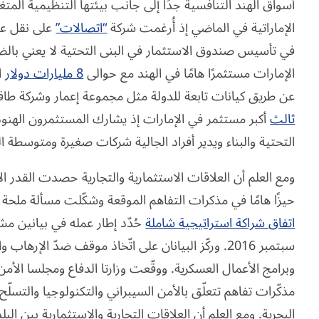
أسواق الهند التنافسية جدًا إلى جانب بيئتها التنظيمية المتغ
الإماراتية في الماضي إذ أُرغمت شركة
“اتصالات”
في تأسيس صندوق الاستثمار في البنى التحتية لا يعني بالضرور
الإمارات مستثمرًا هامًا في الهند مع حوالى
8 مليارات دولار
ا
عن طريق كيانات تابعة للدولة مثل مجموعة إعمار وشركة طاق
ثالث
أكبر مستثمر في الإمارات إذ يشارك المستثمرون الهنو
التحتية والبناء ويدير أفراد الجالية شركات صغيرة ومتوسطة 
ومع العلم أن العلاقات الاستثمارية والتجارية حصدت القدر ال
حيزًا هامًا في مذكرات التفاهم الموقعة وشكّلت مسألة ملحة 
اتفاق شراكة استراتيجية شاملة
حُدّد إطار عمله في بيانين م
سبتمبر 2016. وركّز البيانان على اتّخاذ موقف ضدّ ال
وبرامج الأعمال العسكرية. ووقّعت وزارتا الدفاع ومجلسا الأمن
مذكّرات تفاهم تتعلّق بالأمن السيبراني والتكنولوجيا والتسلّح
البحرية. ومع العلم أن العلاقات التجارية والاستثمارية بين الب