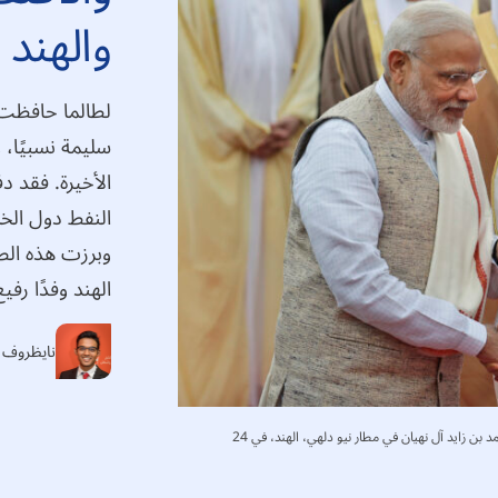
والهند ت
لطالما حافظت ا
سليمة نسبيًا، و
الأخيرة. فقد د
النفط دول الخل
وبرزت هذه الصد
الهند وفدًا رف
نايظروف 
رئيس الوزراء الهندي ناريندرا مودي، من اليسار، مستقبلًا ولي عهد أبوظبي الشيخ محمد بن زايد آل نهيان في مطار نيو دلهي، الهند، في 24