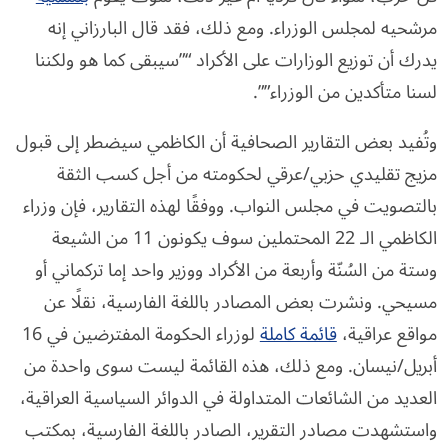
مرشحيه لمجلس الوزراء. ومع ذلك، فقد قال البارزاني إنه
يدرك أن توزيع الوزارات على الأكراد “”سيبقى كما هو ولكننا
لسنا متأكدين من الوزراء””.
وتُفيد بعض التقارير الصحافية أن الكاظمي سيضطر إلى قبول
مزيج تقليدي حزبي/عرقي لحكومته من أجل كسب الثقة
بالتصويت في مجلس النواب. ووفقًا لهذه التقارير، فإن وزراء
الكاظمي الـ 22 المحتملين سوف يكونون 11 من الشيعة
وستة من السُنّة وأربعة من الأكراد ووزير واحد إما تركماني أو
مسيحي. ونشرت بعض المصادر باللغة الفارسية، نقلًا عن
مواقع عراقية،
قائمة كاملة
لوزراء الحكومة المفترضين في 16
أبريل/نيسان. ومع ذلك، هذه القائمة ليست سوى واحدة من
العديد من الشائعات المتداولة في الدوائر السياسية العراقية،
واستشهدت مصادر التقرير، الصادر باللغة الفارسية، بمكتب