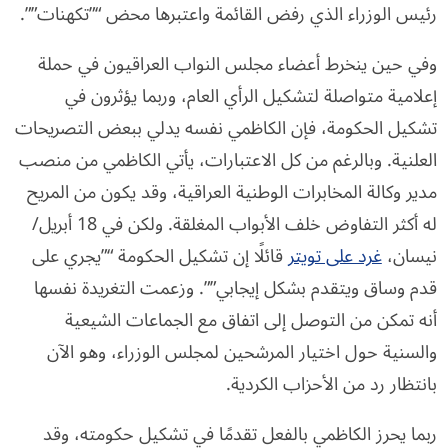
رئيس الوزراء الذي رفض القائمة واعتبرها محض “”تكهنات””.
وفي حين ينخرط أعضاء مجلس النواب العراقيون في حملة
إعلامية متواصلة لتشكيل الرأي العام، وربما يؤثرون في
تشكيل الحكومة، فإن الكاظمي نفسه يدلي ببعض التصريحات
العلنية. وبالرغم من كل الاعتبارات، يأتي الكاظمي من منصب
مدير وكالة المخابرات الوطنية العراقية، وقد يكون من المريح
له أكثر التفاوض خلف الأبواب المغلقة. ولكن في 18 أبريل/
نيسان،
غرد على تويتر
قائلًا إن تشكيل الحكومة “”يجري على
قدم وساق ويتقدم بشكل إيجابي””. وزعمت التغريدة نفسها
أنه تمكن من التوصل إلى اتفاق مع الجماعات الشيعية
والسنية حول اختيار المرشحين لمجلس الوزراء، وهو الآن
بانتظار رد من الأحزاب الكردية.
ربما يحرز الكاظمي بالفعل تقدمًا في تشكيل حكومته، وقد