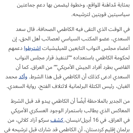
بمثابة مُداهَنة للواقع، وخطوة ليضمن بها دعم جماعتين
سياسيتين قويتين لترشيحه.
في الوقت الذي التقى فيه الكاظمي الصحافة، قال سعد
السعدي، عضو المكتب السياسي لعصائب أهل الحق، إن
أعضاء مجلس النواب التابعين للميليشيات
اشترطوا
دعمهم
لحكومة الكاظمي باستعداده “”لتنفيذ قرار مجلس النواب
القاضي بطرد أفراد الجيش الأمريكي”” من العراق. كما أن
السعدي ادعى كذلك أن الكاظمي قبل هذا الشرط.
وأكد
محمد
الغبان، رئيس الكتلة البرلمانية لائتلاف الفتح، رواية السعدي.
من الجدير بالملاحظة أيضًأ أن الكاظمي يبدو قد قبل الشرط
المعاكس الذي يطالب باستمرار الوجود العسكري الأمريكي
في العراق. في 16 أبريل/نيسان،
كشف
سركو آزاد كلالي، من
برلمان إقليم كردستان، أن الكاظمي قد شارك قبل ترشيحه في