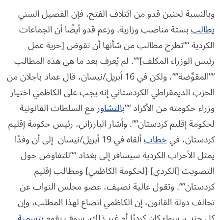
وبالنسبة لحنين قدو من ائتلاف الفتح، فإن الفصيل السني
يطالب
بستة مناصب وزارية. وزعم قدو أيضًا أن الجماعات
الكردية “”تطرح مطالب من شأنها أن تقوض [حرية عمل
رئيس الوزراء المكلف]””. لم يُعرف بعد ما هي هذه المطالب
“”المقوِّضة””، ولكن في 16 أبريل/نيسان، قال عماد باجلان من
الحزب الديمقراطي الكردستاني إنه يجب على الكاظمي اختيار
وزراء حكومته من الأكراد “”
بالتشاور
مع السلطات القانونية
لحكومة إقليم كردستان””. وأشار البارزاني، رئيس حكومة إقليم
كردستان، في
خطاب
ألقاه في 19 أبريل/نيسان إلى أن وفدًا
يمثل الأحزاب الكردية سيسافر إلى بغداد “”للتفاوض حول
التصويت [الكردي] [لحكومة الكاظمي] ومطالب إقليم
كردستان””. وتقول عالية نصيف، عضو مجلس النواب عن
تحالف دولة القانون، إن الكاظمي انصاع لهذا المطلب، وإن
كل حزب، سواء كان كرديًا أم غير ذلك، سوف يقوم
بتسمية