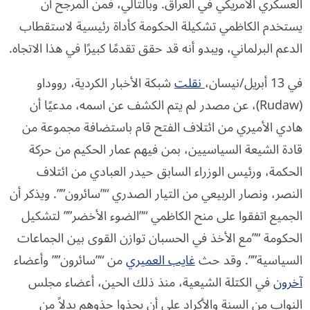
العسكري الأمريكي في العراق. وبالتالي، فمن المرجح أن
يستخدم الكاظمي تشكيلة الحكومة كأداة رئيسية لاستقطاب
الدعم البرلماني، ويبدو أنه قد حقق تقدمًا كبيرًا في هذا الاتجاه.
في 13 أبريل/نيسان،
نقلت
شبكة الأخبار الكردية، رووداو
(Rudaw)، عن مصدر لم يتم الكشف عن اسمه، مدعيًا أن
هادي الأميري من ائتلاف الفتح قام باستضافة مجموعة من
قادة الشيعة السياسيين، بمن فيهم عمار الحكيم من حركة
الحكمة، ورئيس الوزراء السابق حيدر العبادي من ائتلاف
النصر، ونصار الربيعي من التيار الصدري “”سائرون””. ويذكر أن
الجميع اتفقوا على منح الكاظمي “”الضوء الأخضر”” لتشكيل
الحكومة “”مع الأخذ في الحسبان توازن القوى بين الجماعات
السياسية””. وقد حث
غايب العميري
من “”سائرون”” وأعضاء
آخرون
في الكتلة الشيعية، منذ ذلك الحين، أعضاء مجلس
النواب من السنة والأكراد على أن يحذوا حذوهم بدلاً من