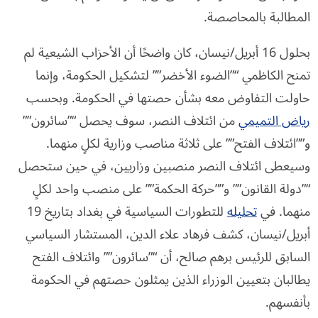
المطالبة بالمحاصصة.
بحلول 16 أبريل/نيسان، كان واضحًا أن الأحزاب الشيعية لم
تمنح الكاظمي “”الضوء الأخضر”” لتشكيل الحكومة، وإنما
حاولت التفاوض معه بشأن حصتها في الحكومة. وبحسب
رياض التميمي
من ائتلاف النصر، سوف يحصل “”سائرون””
و””ائتلاف الفتح”” على ثلاثة مناصب وزارية لكلٍ منهما.
وسيعطى ائتلاف النصر منصبين وزاريين، في حين ستحصل
“”دولة القانون”” و””حركة الحكمة”” على منصب واحد لكلٍ
منهما. في
تحليله
للتطورات السياسية في بغداد بتاريخ 19
أبريل/نيسان، كشف فرهاد علاء الدين، المستشار السياسي
السابق للرئيس برهم صالح، أن “”سائرون”” وائتلاف الفتح
يطالبان بتعيين الوزراء الذين يمثلون حصتهم في الحكومة
بأنفسهم.