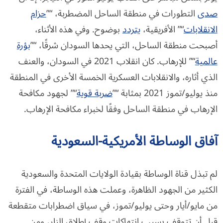
صدى
التطورات في منطقة الساحل المضطربة، “”
حزام
الانقلابات
“” الأفريقية،
يتردد
بوضوح. وفي هذه الأثناء،
أصبحت منطقة الساحل، التي يحدها السودان شرقًا، “”
بؤرة
عالمية
“” للإرهاب. كان انقلاب 2021 في السودان، والعنف
الذي أثاره، والانقلابات العسكرية الخمسة الأخرى في المنطقة
منذ يوليو/تموز 2021 بمثابة “”
ضربة قوية
“” لجهود مكافحة
الإرهاب في منطقة الساحل وفقًا لخبراء مكافحة الإرهاب.
آفاق الوساطة الأمريكية-السعودية
لم تبذل قناة الوساطة بقيادة الولايات المتحدة والسعودية
الكثير من الجهود الظاهرة، وعملت هذه الوساطة، في الفترة
من مايو/أيار وحتى يوليو/تموز، في سياق اضطرابات متقطعة
قبل أن تتوقف بسبب انتهاكات وقف إطلاق النار، ومن