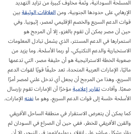
المسلحة السودانية، وثمة مخاوف كبيرة من تزايد التهديد
الإرهابي على حدودها الجنوبية، ومن
العلاقات الوثيقة
بين
قوات الدعم السريع والخصم الإقليمي لمصر، إثيوبيا. وفي
حين أن مصر يمكن أن تقوم بالغزو، إلا أن المرجح هو
استمرارها في الدعم المستتر، الذي يشمل تبادل المعلومات
الاستخبارية والدعم التكتيكي، أو ربما الأسلحة. وما يزيد من
صعوبة الخطة الاستراتيجية هو أن حليفة مصر، التي تدعمها
ماليًا، الإمارات العربية المتحدة، تعد حليفًا قويًا لقوات الدعم
السريع، وهذا من المرجح أن يجعل أي تدخل علني لمصر أمرًا
صعبًا. وأفادت
تقارير إعلامية
مؤخرًا أن الإمارات تقوم بإرسال
الأسلحة خلسة إلى قوات الدعم السريع، وهو ما
نفته
الإمارات.
كما يمكن أن يتعرض الاستقرار في منطقة الساحل الأفريقي
والقرن الأفريقي للخطر، ففي حين أن الصراع في السودان لم
يؤثر بشكل مباشر على انقلاب يوليو/تموز في النيجر، إلا أن