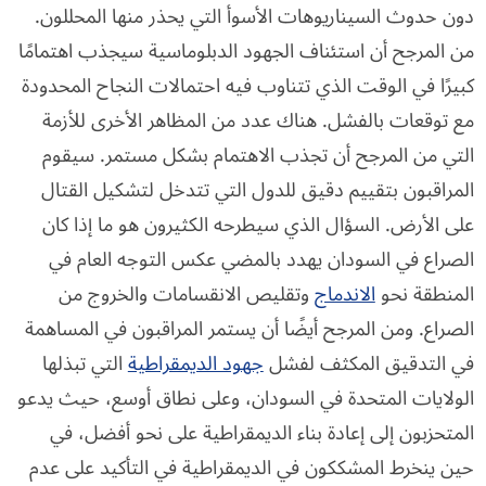
دون حدوث السيناريوهات الأسوأ التي يحذر منها المحللون.
من المرجح أن استئناف الجهود الدبلوماسية سيجذب اهتمامًا
كبيرًا في الوقت الذي تتناوب فيه احتمالات النجاح المحدودة
مع توقعات بالفشل. هناك عدد من المظاهر الأخرى للأزمة
التي من المرجح أن تجذب الاهتمام بشكل مستمر. سيقوم
المراقبون بتقييم دقيق للدول التي تتدخل لتشكيل القتال
على الأرض. السؤال الذي سيطرحه الكثيرون هو ما إذا كان
الصراع في السودان يهدد بالمضي عكس التوجه العام في
المنطقة نحو
الاندماج
وتقليص الانقسامات والخروج من
الصراع. ومن المرجح أيضًا أن يستمر المراقبون في المساهمة
في التدقيق المكثف لفشل
جهود الديمقراطية
التي تبذلها
الولايات المتحدة في السودان، وعلى نطاق أوسع، حيث يدعو
المتحزبون إلى إعادة بناء الديمقراطية على نحو أفضل، في
حين ينخرط المشككون في الديمقراطية في التأكيد على عدم