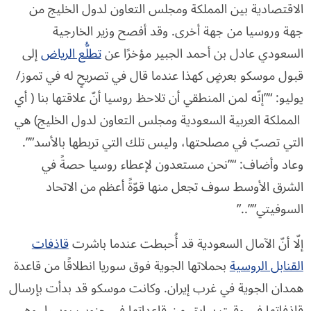
الاقتصادية بين المملكة ومجلس التعاون لدول الخليج من
جهة وروسيا من جهة أخرى. وقد أفصح وزير الخارجية
السعودي عادل بن أحمد الجبير مؤخرًا عن
تطلُّع الرياض
إلى
قبول موسكو بعرضٍ كهذا عندما قال في تصريحٍ له في تموز/
يوليو: “”إنّه لمن المنطقي أن تلاحظ روسيا أنّ علاقتها بنا ( أي
المملكة العربية السعودية ومجلس التعاون لدول الخليج) هي
التي تصبّ في مصلحتها، وليس تلك التي تربطها بالأسد””.
وعاد وأضاف: “”نحن مستعدون لإعطاء روسيا حصةً في
الشرق الأوسط سوف تجعل منها قوّةً أعظم من الاتحاد
السوفيتي””..”
إلّا أنّ الآمال السعودية قد أُحبطت عندما باشرت
قاذفات
القنابل الروسية
بحملاتها الجوية فوق سوريا انطلاقًا من قاعدة
همدان الجوية في غرب إيران. وكانت موسكو قد بدأت بإرسال
قاذفاتها في وقتٍ سابق من قاعداتها في جنوب روسيا، وهي