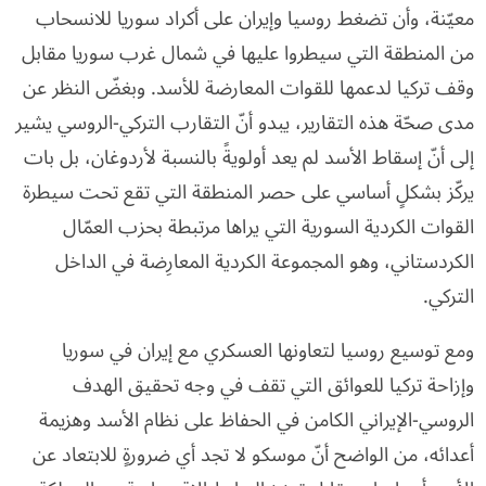
معيّنة، وأن تضغط روسيا وإيران على أكراد سوريا للانسحاب
من المنطقة التي سيطروا عليها في شمال غرب سوريا مقابل
وقف تركيا لدعمها للقوات المعارضة للأسد. وبغضّ النظر عن
مدى صحّة هذه التقارير، يبدو أنّ التقارب التركي-الروسي يشير
إلى أنّ إسقاط الأسد لم يعد أولويةً بالنسبة لأردوغان، بل بات
يركّز بشكلٍ أساسي على حصر المنطقة التي تقع تحت سيطرة
القوات الكردية السورية التي يراها مرتبطة بحزب العمّال
الكردستاني، وهو المجموعة الكردية المعارِضة في الداخل
التركي.
ومع توسيع روسيا لتعاونها العسكري مع إيران في سوريا
وإزاحة تركيا للعوائق التي تقف في وجه تحقيق الهدف
الروسي-الإيراني الكامن في الحفاظ على نظام الأسد وهزيمة
أعدائه، من الواضح أنّ موسكو لا تجد أي ضرورةٍ للابتعاد عن