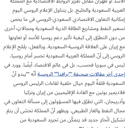
الأسد أو طهران مقابل تعزيز الروابط الاقتصادية مع المملكة
العربية السعودية والخليج. بل يتناول الإعلام الروسي اليوم
إمكانية التعاون الاقتصادي السعودي-الروسي في ما يخص
تسعير النفط ومشاريع الطاقة الذرية السعودية ومجالاتٍ أخرى
من دون التطرّق إلى كيفية تأثير دعم روسيا للأسد أو تعاونها
مع إيران على العلاقة الروسية-السعودية. وبالفعل، يلمّح الإعلام
الروسي إلى أنّ المملكة العربية السعودية تخسر أمام روسيا،
ليس في سوريا فحسب، بل في عالم الاقتصاد أيضًا. وورد في
إحدى آخر مقالات صحيفة “”برافدا”” الروسية
أنّه “”يبدو أنّ
السعودية قلقةٌ اليوم حيال خلفية لقاءات الرئيس الروسي
فلاديمير بوتين مع القادة الإقليميين من إيران وتركيا
وأذربيجان، التي تطرّق فيها المسؤولون إلى مسألة التعاون في
مجال النفط والغاز الطبيعي. ويظهر أنّ المملكة تخشى أن يتمّ
تشكيل اتّحادٍ جديد قد يتمكّن من تجريد السعودية من