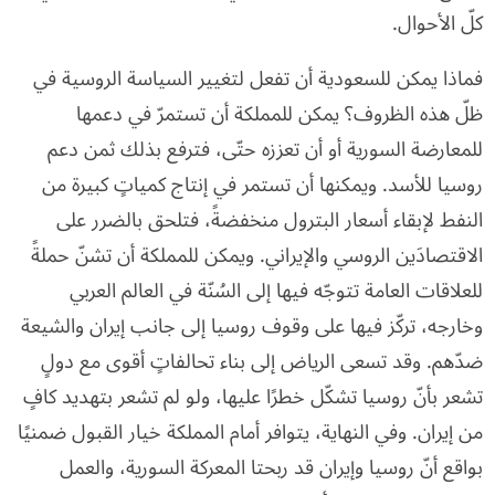
كلّ الأحوال.
فماذا يمكن للسعودية أن تفعل لتغيير السياسة الروسية في
ظلّ هذه الظروف؟ يمكن للمملكة أن تستمرّ في دعمها
للمعارضة السورية أو أن تعززه حتّى، فترفع بذلك ثمن دعم
روسيا للأسد. ويمكنها أن تستمر في إنتاج كمياتٍ كبيرة من
النفط لإبقاء أسعار البترول منخفضةً، فتلحق بالضرر على
الاقتصادَين الروسي والإيراني. ويمكن للمملكة أن تشنّ حملةً
للعلاقات العامة تتوجّه فيها إلى السُنّة في العالم العربي
وخارجه، تركّز فيها على وقوف روسيا إلى جانب إيران والشيعة
ضدّهم. وقد تسعى الرياض إلى بناء تحالفاتٍ أقوى مع دولٍ
تشعر بأنّ روسيا تشكّل خطرًا عليها، ولو لم تشعر بتهديد كافٍ
من إيران. وفي النهاية، يتوافر أمام المملكة خيار القبول ضمنيًا
بواقع أنّ روسيا وإيران قد ربحتا المعركة السورية، والعمل