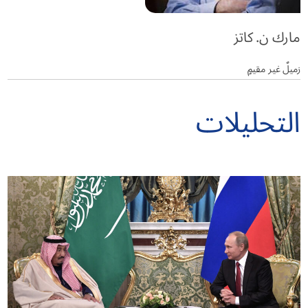
مارك ن. كاتز
زميلٌ غير مقيمٍ
التحليلات