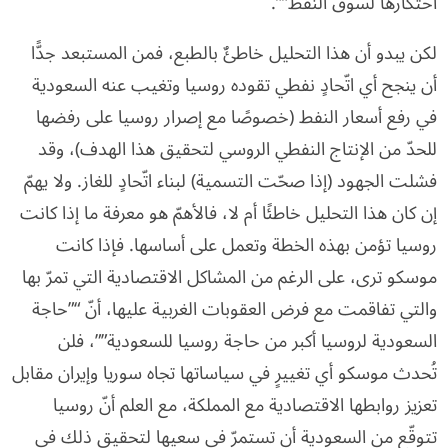
احتكارها لسوق النفط””.
لكن يبدو أن هذا التحليل خاطئٌ بالطبع، فمن المستبعد جدًّا
أن ينجح أي اتّحادٍ نفطي تقوده روسيا وتغيب عنه السعودية
في رفع أسعار النفط (خصوصًا مع إصرار روسيا على رفضها
للحدّ من الإنتاج النفطي الروسي لتحقيق هذا الهدف)، وقد
فشلت الجهود (إذا صحّت التسمية) لبناء اتّحادٍ للغاز. ولا يهمّ
إن كان هذا التحليل خاطئًا أم لا، فالأهمّ هو معرفة ما إذا كانت
روسيا تؤمن بهذه الخطة وتعمل على أساسها. فإذا كانت
موسكو ترى، على الرغم من المشاكل الاقتصادية التي تمرّ بها
والتي تفاقمت مع فرض العقوبات الغربية عليها، أنّ “”حاجة
السعودية لروسيا أكبر من حاجة روسيا للسعودية””، فلن
تُحدث موسكو أي تغييرٍ في سياساتها تجاه سوريا وإيران مقابل
تعزيز روابطها الاقتصادية مع المملكة، مع العلم أنّ روسيا
تتوقّع من السعودية أن تستمرّ في سعيها لتحقيق ذلك في