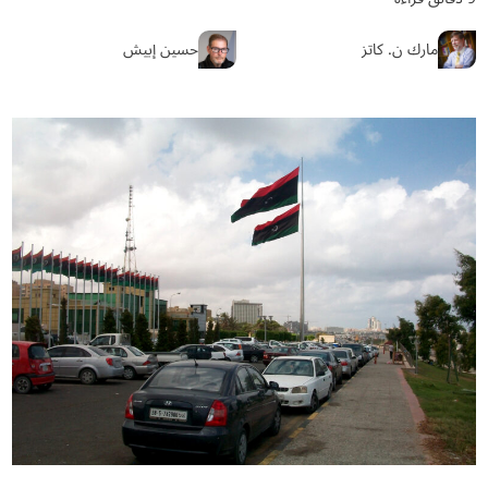
مارك ن. كاتز
حسين إبيش