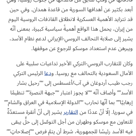
أبعد بكثير عن أهدافها السورية من قاعدة همدان. وفي حين
قد تتزايد الأهمية العسكرية لانطلاق القاذفات الروسية اليوم
من إيران، يحمل هذا الواقع أهميةً سياسية كبيرة، بمعنى أنّه
يشير إلى صلابة التحالف الروسي-الإيراني لدعم نظام الأسد،
ويبرهن عدم استعداد موسكو للرجوع عن موقفها.
وكان للتقارب الروسي-التركي الأخير تداعيات سلبية على
الآمال السعودية بالتحالف مع روسيا. و
دعا
الرئيس التركي
رجب طيب أردوغان في آب/أغسطس إلى “”رحيل بشار
الأسد”” وأضاف أنّه “”لا يجوز اعتبار “”جبهة النصرة”” تنظيمًا
إرهابيًا”” بما أنّها تحارب “”الدولة الإسلامية في العراق والشام””
في سوريا. إلّا أنّ عددًا من
التقارير
يشير إلى أنّ أنقرة مستعدّةٌ
للتعاون مع موسكو وطهران من أجل التوصّل إلى حلٍّ يبقى
فيه الأسد رئيسًا للجمهورية، شرط أن يتمّ فرض “”إصلاحاتٍ””