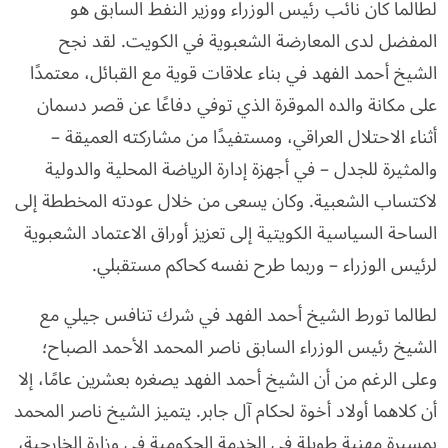
لطالما كان نائب رئيس الوزراء ووزير النفط السابق هو
المفضل لدى المعارضة الشعبوية في الكويت. لقد نجح
الشيخ أحمد الفهد في بناء علاقات قوية مع القبائل، معتمدًا
على مكانة والده الموقرة الذي توفي دفاعًا عن قصر دسمان
أثناء الاحتلال العراقي، ومستفيدًا من مشاركته العميقة –
والمثيرة للجدل – في أجهزة إدارة الرياضة المحلية والدولية
لاكتساب الشعبية. وكان يسعى من خلال عودته المخططة إلى
الساحة السياسية الكويتية إلى تعزيز أوراق الاعتماد الشعبوية
لرئيس الوزراء – وربما طرح نفسه كحاكم مستقبلي.
لطالما تورط الشيخ أحمد الفهد في شرك تنافس جيلي مع
الشيخ رئيس الوزراء السابق ناصر المحمد الأحمد الصباح؛
وعلى الرغم من أن الشيخ أحمد الفهد يصغره بعشرين عامًا، إلا
أن كلاهما أولاد أخوة لحكام آل جابر. يتميز الشيخ ناصر المحمد
بمسيرة مهنية طويلة في الخدمة الحكومية في وزارة الخارجية،