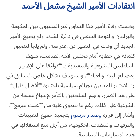
انتقادات
الأمير الشيخ
مشعل الأحمد
وضعت وفاة الأمير هذا التعاون غير المسبوق بين الحكومة
والبرلمان والتوجه الشعبي في دائرة الشك. ولم يضيع الأمير
الجديد أي وقت في التعبير عن اعتراضه. ولم يلجأ لتنميق
كلماته في خطابه أمام مجلس الأمة الصامت، متهمًا
السلطتين التشريعية والتنفيذية بـ “”توافقا على الإضرار
بمصالح البلاد والعباد””. واستهدف بشكل خاص التسابق في
رد الاعتبار للمدانين بجرائم سياسية باعتباره “”أفضل دليل””
على هذا الضرر، واتهم السلطتين بالتآمر لإسباغ مسحة من
الشرعية على ذلك، رغم ما ينطوي عليه من “”عبث مبرمج””.
وأشار إلى قراره
بإصدار مرسوم
بتجميد جميع التعيينات
والترقيات والتنقلات الحكومية، من أجل منع استغلالها في
هذه المساومات السياسية.