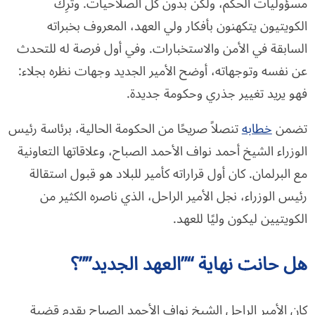
مسؤوليات الحكم، ولكن بدون كل الصلاحيات. وتُرِك
الكويتيون يتكهنون بأفكار ولي العهد، المعروف بخبراته
السابقة في الأمن والاستخبارات. وفي أول فرصة له للتحدث
عن نفسه وتوجهاته، أوضح الأمير الجديد وجهات نظره بجلاء:
فهو يريد تغيير جذري وحكومة جديدة.
تضمن
خطابه
تنصلاً صريحًا من الحكومة الحالية، برئاسة رئيس
الوزراء الشيخ أحمد نواف الأحمد الصباح، وعلاقاتها التعاونية
مع البرلمان. كان أول قراراته كأمير للبلاد هو قبول استقالة
رئيس الوزراء، نجل الأمير الراحل، الذي ناصره الكثير من
الكويتيين ليكون وليًا للعهد.
هل حانت نهاية “”العهد الجديد””؟
كان الأمير الراحل الشيخ نواف الأحمد الصباح يقدم قضية