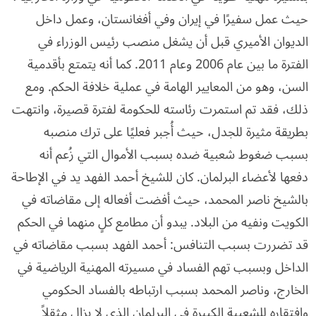
حيث عمل سفيرًا في إيران وفي أفغانستان، وعمل داخل
الديوان الأميري قبل أن يشغل منصب رئيس الوزراء في
الفترة ما بين عام 2006 وعام 2011. كما أنه يتمتع بأقدمية
السن، وهو من المعايير الهامة في عملية خلافة الحكم. ومع
ذلك، فقد تم استمرت رئاسته للحكومة لفترة قصيرة، وانتهت
بطريقة مثيرة للجدل، حيث أُجبر فعليًا على ترك منصبه
بسبب ضغوط شعبية ضده بسبب الأموال التي زُعم أنه
دفعها لأعضاء البرلمان. كان للشيخ أحمد الفهد يد في الإطاحة
بالشيخ ناصر المحمد، حيث أفضت أفعاله إلى مقاضاته في
الكويت ونفيه من البلاد. يبدو أن مطامع كلٍ منهما في الحكم
قد تضررت بسبب التنافس: أحمد الفهد بسبب مقاضاته في
الداخل وبسبب تهم الفساد في مسيرته المهنية الرياضية في
الخارج، وناصر المحمد بسبب ارتباطه بالفساد الحكومي
وافتقاره للشعبية الكبيرة في البرلمان الذي لا يزال مثقلاً