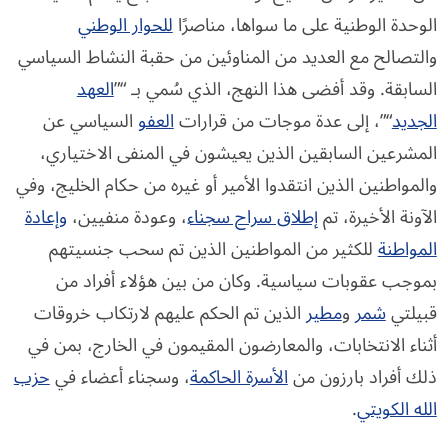
الوحدة الوطنية على ما سواها، مناصرًا
للحوار الوطني
والتصالح مع العديد من المناوئين من حقبة النشاط السياسي
السابقة. وقد أفضى هذا النهج، الذي سُمي بـ “”
العهد
الجديد
“”، إلى عدة موجات من قرارات
العفو
السياسي عن
المشرعين السابقين الذين يعيشون في المنفى الاختياري،
والمواطنين الذين انتقدوا الأمير أو غيره من حكام الخليج، وفي
الآونة الأخيرة، تم
إطلاق سراح سجناء
، وعودة منفيين،
وإعادة
المواطنة
للكثير من المواطنين الذين تم سحب جنسيتهم
بموجب عقوبات سياسية. وكان من بين هؤلاء أفراد من
قبيلتي
شمر
و
مطير
الذين تم الحكم عليهم لارتكاب خروقات
أثناء الانتخابات، والمعارضون المقيمون في الخارج، بمن في
ذلك أفراد بارزون من
الأسرة الحاكمة
، وسجناء أعضاء في
حزب
الله الكويتي
.