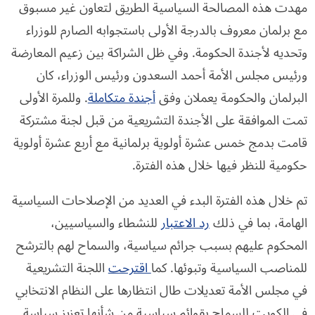
مهدت هذه المصالحة السياسية الطريق لتعاون غير مسبوق
مع برلمان معروف بالدرجة الأولى باستجوابه الصارم للوزراء
وتحديه لأجندة الحكومة. وفي ظل الشراكة بين زعيم المعارضة
ورئيس مجلس الأمة أحمد السعدون ورئيس الوزراء، كان
البرلمان والحكومة يعملان وفق
أجندة متكاملة
. وللمرة الأولى
تمت الموافقة على الأجندة التشريعية من قبل لجنة مشتركة
قامت بدمج خمس عشرة أولوية برلمانية مع أربع عشرة أولوية
حكومية للنظر فيها خلال هذه الفترة.
تم خلال هذه الفترة البدء في العديد من الإصلاحات السياسية
الهامة، بما في ذلك
رد الاعتبار
للنشطاء والسياسيين،
المحكوم عليهم بسبب جرائم سياسية، والسماح لهم بالترشح
للمناصب السياسية وتبوئها. كما
اقترحت
اللجنة التشريعية
في مجلس الأمة تعديلات طال انتظارها على النظام الانتخابي
في الكويت للسماح بقوائم سياسية من شأنها تعزيز سياسة