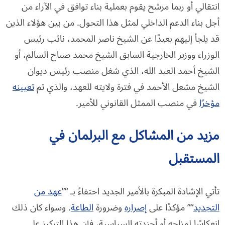
انتقالي أو ربما مرشح يقوم بعملية بناء توافق في الآراء من
أجل بناء الدعم الداخلي لمثل هذا التحول. من بين هؤلاء الذين
قد يلجأ إليهم بعيدًا عن الشيخ ناصر المحمد، نائب رئيس
الوزراء ووزير الخارجية السابق الشيخ محمد صباح السالم، أو
الشيخ أحمد العبد الله، الذي شغل منصب رئيس ديوان
الشيخ مشعل الأحمد في فترة ولايته للعهد، والذي تم
تعيينه
مؤخرًا
في منصب الممثل القانوني للأمير.
مزيد من المشاكل مع البرلمان في
المستقبل
تأتي الإشادة المبكرة بالأمير الجديد احتفاءً بـ “”
عهد من
التجديد
“” مؤكدًا على
إصراره
وضرورة
الطاعة
. وسواء كان ذلك
انعكاسًا لمزاجه أو أجندته السياسية، فإن هذا التركيز على